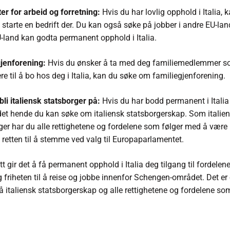
er for arbeid og forretning:
Hvis du har lovlig opphold i Italia, 
 starte en bedrift der. Du kan også søke på jobber i andre EU-lan
-land kan godta permanent opphold i Italia.
jenforening:
Hvis du ønsker å ta med deg familiemedlemmer so
re til å bo hos deg i Italia, kan du søke om familiegjenforening.
bli italiensk statsborger på:
Hvis du har bodd permanent i Italia 
 det hende du kan søke om italiensk statsborgerskap. Som italie
ger har du alle rettighetene og fordelene som følger med å være 
t retten til å stemme ved valg til Europaparlamentet.
tt gir det å få permanent opphold i Italia deg tilgang til fordelen
 og friheten til å reise og jobbe innenfor Schengen-området. Det e
å italiensk statsborgerskap og alle rettighetene og fordelene so