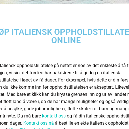
ØP ITALIENSK OPPHOLDSTILLAT
ONLINE
taliensk oppholdstillatelse på nettet er noe av det enkleste å få ta
jen, vi sier det fordi vi har bakdørene til å gi deg en italiensk
illatelse i løpet av få dager. For eksempel, hvis dette er din første
an du ikke komme inn før oppholdstillatelsen er akseptert. Likevel
et. Med bare et klikk kan du krysse grensen inn og ut av landet n
r et flott land å være i, da de har mange muligheter og også veldi
der å besøke, gode jobbmuligheter, flotte skoler for barn og mang
ter å nyte. Du må bare
kontakt oss
og få din italienske oppholdstil
noen dager.
Kontakt oss nå
å bestille en ekte italiensk oppholdsti