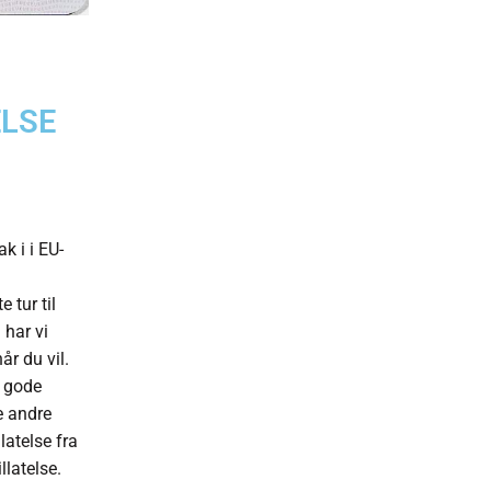
ELSE
k i i EU-
 tur til
 har vi
år du vil.
g gode
e andre
latelse fra
llatelse.