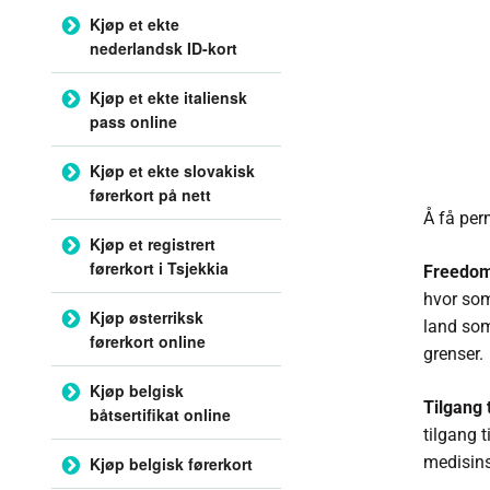
Kjøp et ekte
nederlandsk ID-kort
Kjøp et ekte italiensk
pass online
Kjøp et ekte slovakisk
førerkort på nett
Å få per
Kjøp et registrert
førerkort i Tsjekkia
F
reedom
hvor som
Kjøp østerriksk
land som
førerkort online
grenser.
Kjøp belgisk
Tilgang 
båtsertifikat online
tilgang t
medisins
Kjøp belgisk førerkort