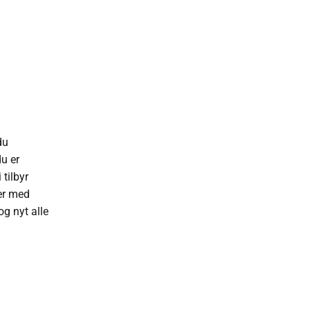
du
du er
tilbyr
er med
og nyt alle