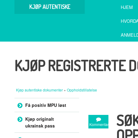
KJØP AUTENTISKE
HJEM
DOKUMENTER
HVORDA
ANMEL
KJØP REGISTRERTE 
Kjøp autentiske dokumenter
»
Oppholdstillatelse
Hopp til innholdet
Få positiv MPU løst
SØK
Kjøp originalt
Kommentar
ukrainsk pass
OPP