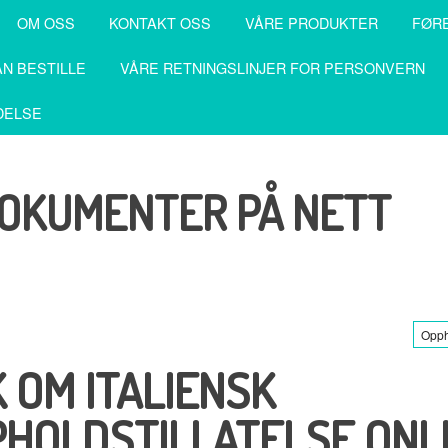
OM OSS
KONTAKT OSS
VÅRE PRODUKTER
FØR
N BESTILLE
VÅRE RETNINGSLINJER FOR PERSONVERN
DELSE
DOKUMENTER PÅ NETT
Opph
 OM ITALIENSK
HOLDSTILLATELSE ONL