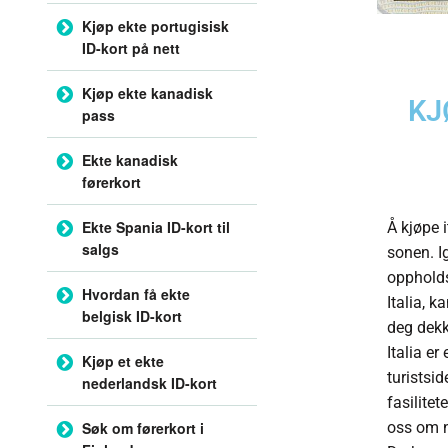
Kjøp ekte portugisisk
ID-kort på nett
Kjøp ekte kanadisk
KJ
pass
Ekte kanadisk
førerkort
Ekte Spania ID-kort til
Å kjøpe i
salgs
sonen. Ig
oppholdst
Hvordan få ekte
Italia, k
belgisk ID-kort
deg dekk
Italia e
Kjøp et ekte
turistsi
nederlandsk ID-kort
fasilite
Søk om førerkort i
oss om 