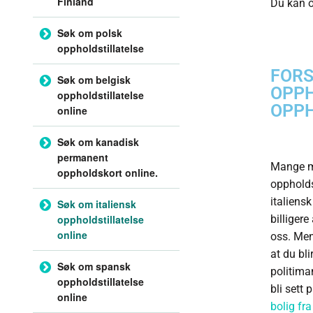
Finland
Du kan 
Søk om polsk
oppholdstillatelse
FORS
Søk om belgisk
OPPH
oppholdstillatelse
OPPH
online
Søk om kanadisk
permanent
Mange me
oppholdskort online.
oppholdst
italiensk
Søk om italiensk
oppholdstillatelse
billigere
online
oss. Men 
at du bli
Søk om spansk
politiman
oppholdstillatelse
bli sett
online
bolig fra