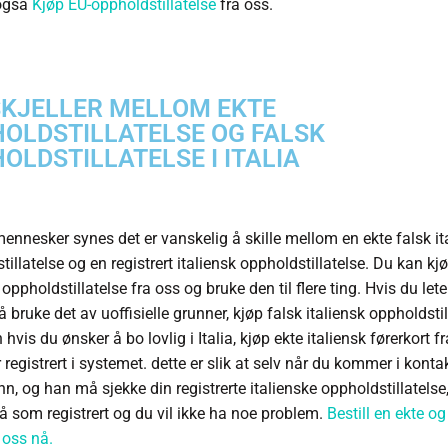
også
Kjøp EU-oppholdstillatelse
fra oss.
KJELLER MELLOM EKTE
OLDSTILLATELSE OG FALSK
OLDSTILLATELSE I ITALIA
nnesker synes det er vanskelig å skille mellom en ekte falsk it
illatelse og en registrert italiensk oppholdstillatelse. Du kan kj
 oppholdstillatelse fra oss og bruke den til flere ting. Hvis du lete
 å bruke det av uoffisielle grunner, kjøp falsk italiensk oppholdstil
hvis du ønsker å bo lovlig i Italia, kjøp ekte italiensk førerkort fr
r registrert i systemet. dette er slik at selv når du kommer i kont
n, og han må sjekke din registrerte italienske oppholdstillatelse,
 på som registrert og du vil ikke ha noe problem.
Bestill en ekte og
 oss nå.