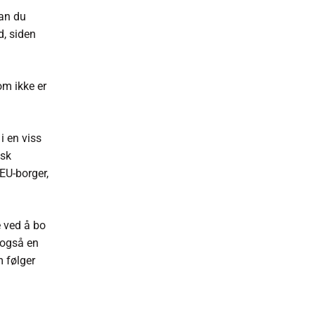
kan du
d, siden
m ikke er
i en viss
nsk
EU-borger,
e ved å bo
r også en
m følger