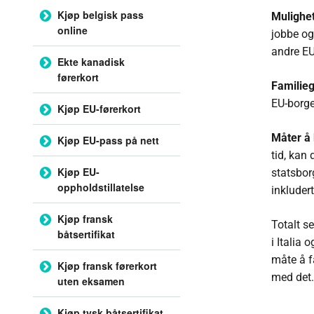
Kjøp belgisk pass
Mulighet
online
jobbe og
andre EU
Ekte kanadisk
førerkort
Familieg
EU-borge
Kjøp EU-førerkort
Måter å 
Kjøp EU-pass på nett
tid, kan
Kjøp EU-
statsbor
oppholdstillatelse
inkluder
Kjøp fransk
Totalt se
båtsertifikat
i Italia
måte å f
Kjøp fransk førerkort
med det.
uten eksamen
Kjøp tysk båtsertifikat