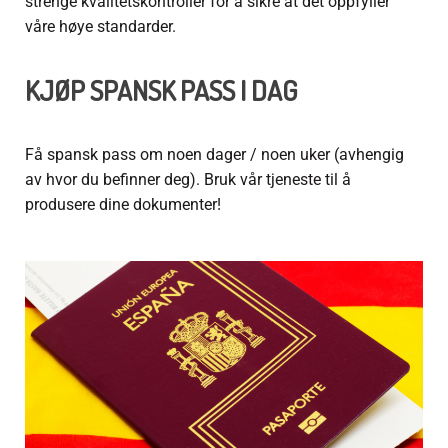
strenge kvalitetskontroller for å sikre at det oppfyller
våre høye standarder.
KJØP SPANSK PASS
I DAG
Få spansk pass
om noen dager / noen uker (avhengig
av hvor du befinner deg). Bruk vår tjeneste til å
produsere dine dokumenter!