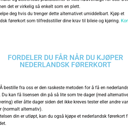
en det er virkelig så enkelt som en plett.
jelpe deg hvis du trenger dette alternativet umiddelbart. Kjøp et
sk førerkort som tilfredsstiller dine krav til bileie og kjøring.
Kon
FORDELER DU FÅR NÅR DU KJØPER
NEDERLANDSK FØRERKORT
 Å bestille fra oss er den raskeste metoden for å få en nederland
e. Du kan få lisensen din på så lite som tre dager (med alternative
vering) eller åtte dager siden det ikke kreves tester eller andre v
 (normalt alternativ).
atelsen din er utløpt, kan du også kjøpe et nederlandsk førerkort f
det.