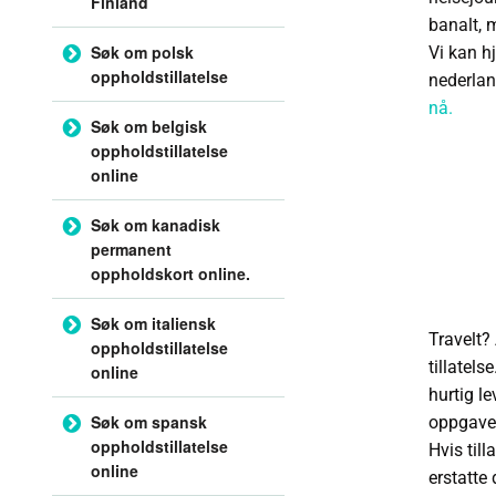
Finland
banalt, m
Søk om polsk
Vi kan h
oppholdstillatelse
nederland
nå.
Søk om belgisk
oppholdstillatelse
online
Søk om kanadisk
permanent
oppholdskort online.
Søk om italiensk
Travelt?
oppholdstillatelse
tillatels
online
hurtig le
Søk om spansk
oppgaver
oppholdstillatelse
Hvis till
online
erstatte 