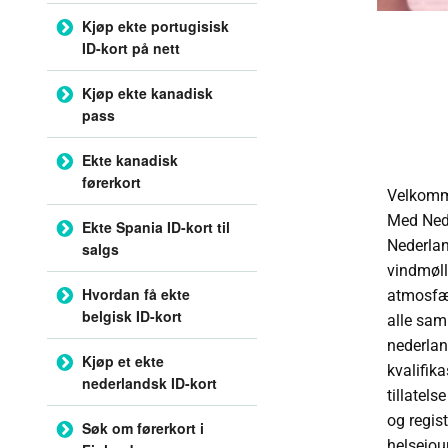
Kjøp ekte portugisisk
ID-kort på nett
Kjøp ekte kanadisk
pass
Ekte kanadisk
førerkort
Velkomme
Med Nede
Ekte Spania ID-kort til
Nederland
salgs
vindmøll
Hvordan få ekte
atmosfær
belgisk ID-kort
alle sam
nederland
Kjøp et ekte
kvalifik
nederlandsk ID-kort
tillatels
og regis
Søk om førerkort i
helsejou