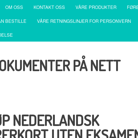
OM OSS
KONTAKT OSS
VÅRE PRODUKTER
FØR
N BESTILLE
VÅRE RETNINGSLINJER FOR PERSONVERN
DELSE
DOKUMENTER PÅ NETT
ØP NEDERLANDSK
RERKORT UTEN EKSAME