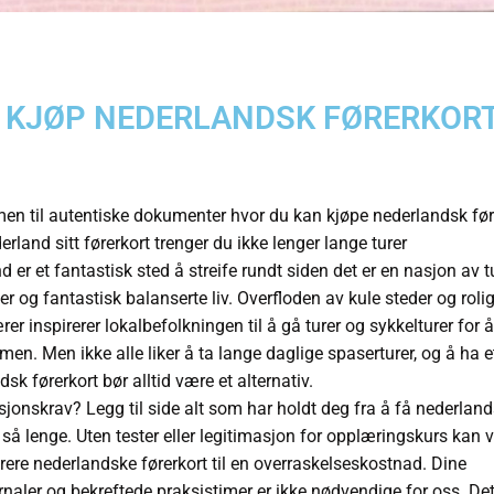
KJØP NEDERLANDSK FØRERKOR
n til autentiske dokumenter hvor du kan kjøpe nederlandsk før
rland sitt førerkort trenger du ikke lenger lange turer
 er et fantastisk sted å streife rundt siden det er en nasjon av t
er og fantastisk balanserte liv. Overfloden av kule steder og roli
er inspirerer lokalbefolkningen til å gå turer og sykkelturer for 
men. Men ikke alle liker å ta lange daglige spaserturer, og å ha e
sk førerkort bør alltid være et alternativ.
asjonskrav? Legg til side alt som har holdt deg fra å få nederlan
e så lenge. Uten tester eller legitimasjon for opplæringskurs kan v
trere nederlandske førerkort til en overraskelseskostnad. Dine
rnaler og bekreftede praksistimer er ikke nødvendige for oss. Det