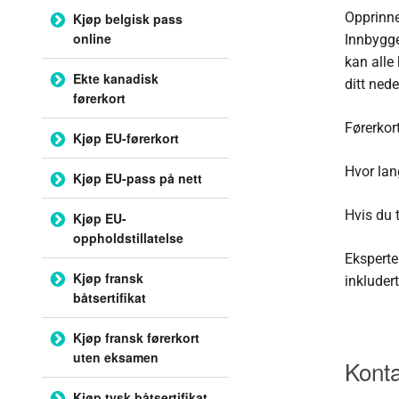
Opprinne
Kjøp belgisk pass
online
Innbygge
kan alle
Ekte kanadisk
ditt nede
førerkort
Førerkor
Kjøp EU-førerkort
Hvor lan
Kjøp EU-pass på nett
Hvis du 
Kjøp EU-
oppholdstillatelse
Eksperte
Kjøp fransk
inkluder
båtsertifikat
Kjøp fransk førerkort
uten eksamen
Konta
Kjøp tysk båtsertifikat