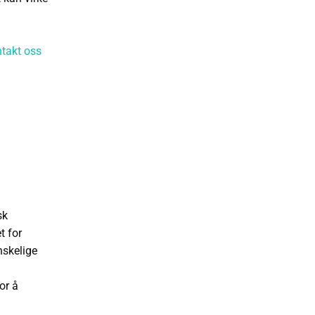
takt oss
sk
t for
anskelige
or å