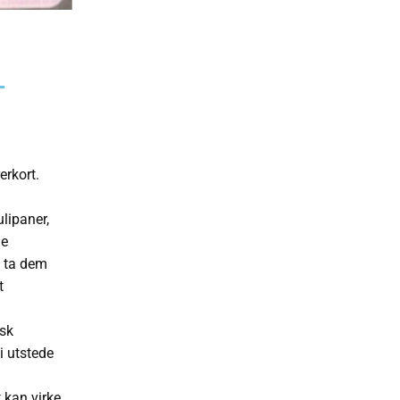
T
erkort.
ulipaner,
ge
å ta dem
t
dsk
i utstede
 kan virke