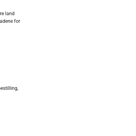
re land
nadene for
stilling,
.