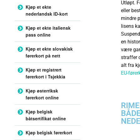
Utløpt. F
Kjøp et ekte
eller be
nederlandsk ID-kort
mindre p
lisens ka
Kjøp et ekte italiensk
Suspende
pass online
en histo
Kjøp et ekte slovakisk
være gan
førerkort på nett
straffer 
alt fra k
Kjøp et registrert
EU-fører
førerkort i Tsjekkia
Kjøp østerriksk
førerkort online
RIME
Kjøp belgisk
BÅDE
båtsertifikat online
NEDE
Kjøp belgisk førerkort