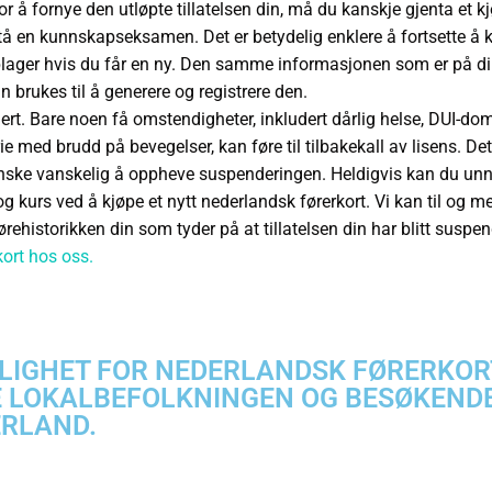
or å fornye den utløpte tillatelsen din, må du kanskje gjenta et k
stå en kunnskapseksamen. Det er betydelig enklere å fortsette å 
lager hvis du får en ny. Den samme informasjonen som er på di
n brukes til å generere og registrere den.
rt. Bare noen få omstendigheter, inkludert dårlig helse, DUI-d
rie med brudd på bevegelser, kan føre til tilbakekall av lisens. D
ske vanskelig å oppheve suspenderingen. Heldigvis kan du un
og kurs ved å kjøpe et nytt nederlandsk førerkort. Vi kan til og m
jørehistorikken din som tyder på at tillatelsen din har blitt suspe
kort hos oss.
LIGHET FOR NEDERLANDSK FØRERKOR
 LOKALBEFOLKNINGEN OG BESØKENDE
RLAND.