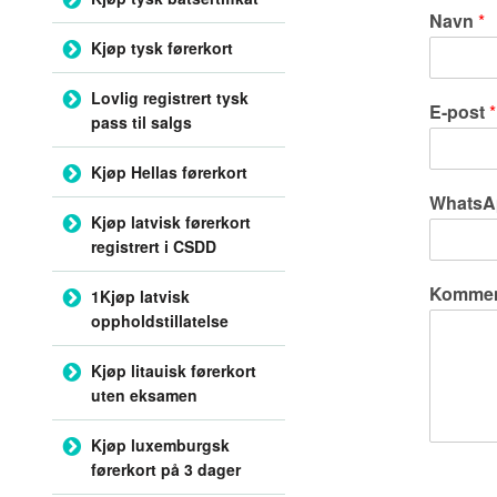
Navn
*
Kjøp tysk førerkort
Lovlig registrert tysk
E-post
*
pass til salgs
Kjøp Hellas førerkort
WhatsA
Kjøp latvisk førerkort
registrert i CSDD
Komment
1Kjøp latvisk
oppholdstillatelse
Kjøp litauisk førerkort
uten eksamen
Kjøp luxemburgsk
førerkort på 3 dager