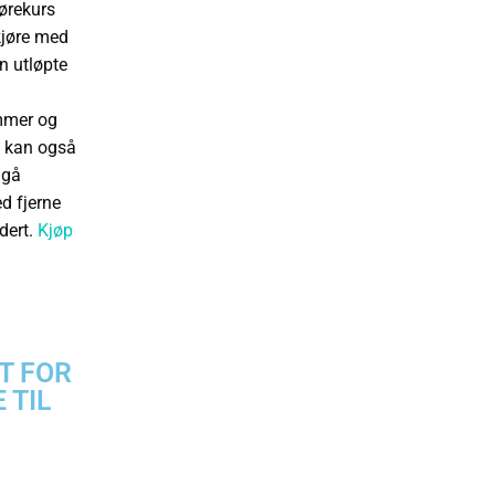
jørekurs
kjøre med
n utløpte
ommer og
et kan også
ngå
ed fjerne
ndert.
Kjøp
T FOR
 TIL