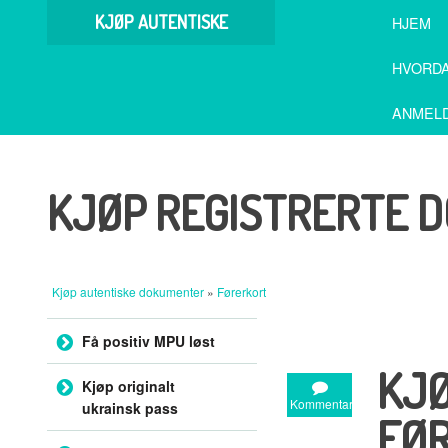
KJØP AUTENTISKE
HJEM
DOKUMENTER
HVORDA
ANMEL
KJØP REGISTRERTE 
Kjøp autentiske dokumenter
»
Førerkort
Hopp til innholdet
Få positiv MPU løst
KJ
Kjøp originalt
Kommentar
ukrainsk pass
FØ