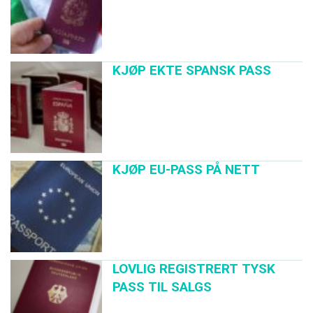
KJØP EKTE SPANSK PASS
KJØP EU-PASS PÅ NETT
LOVLIG REGISTRERT TYSK
PASS TIL SALGS