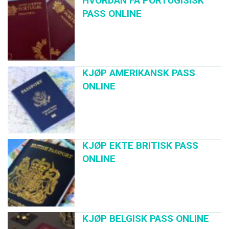
HVORDAN FÅ PORTUGISISK
PASS ONLINE
KJØP AMERIKANSK PASS
ONLINE
KJØP EKTE BRITISK PASS
ONLINE
KJØP BELGISK PASS ONLINE