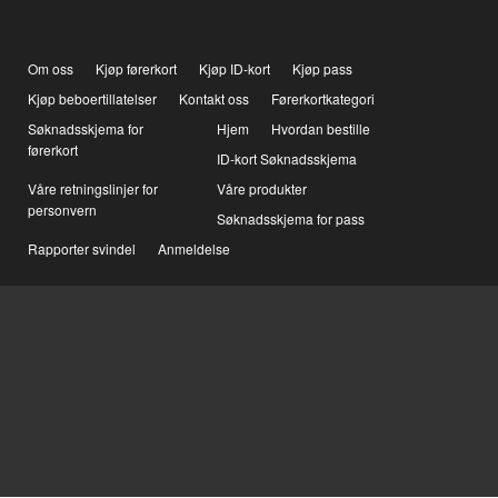
Om oss
Kjøp førerkort
Kjøp ID-kort
Kjøp pass
Kjøp beboertillatelser
Kontakt oss
Førerkortkategori
Søknadsskjema for
Hjem
Hvordan bestille
førerkort
ID-kort Søknadsskjema
Våre retningslinjer for
Våre produkter
personvern
Søknadsskjema for pass
Rapporter svindel
Anmeldelse