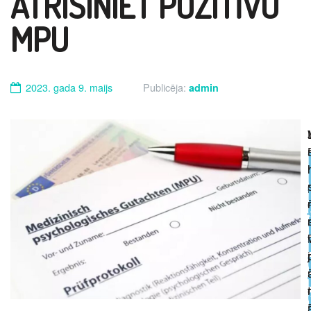
ATRISINIET POZITĪVU
MPU
2023. gada 9. maijs
Publicēja:
admin
i
r
j
t
r
,
i