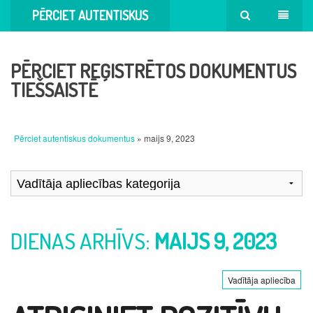
PĒRCIET AUTENTISKUS
DOKUMENTUS
PĒRCIET REĢISTRĒTOS DOKUMENTUS
TIEŠSAISTĒ
Pērciet autentiskus dokumentus
» maijs 9, 2023
DIENAS ARHĪVS:
MAIJS 9, 2023
Vadītāja apliecība