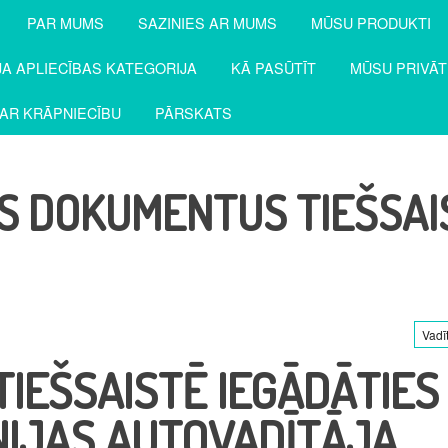
PAR MUMS
SAZINIES AR MUMS
MŪSU PRODUKTI
JA APLIECĪBAS KATEGORIJA
KĀ PASŪTĪT
MŪSU PRIVĀT
PAR KRĀPNIECĪBU
PĀRSKATS
S DOKUMENTUS TIEŠSAI
Vadī
TIEŠSAISTĒ IEGĀDĀTIES
IJAS AUTOVADĪTĀJA