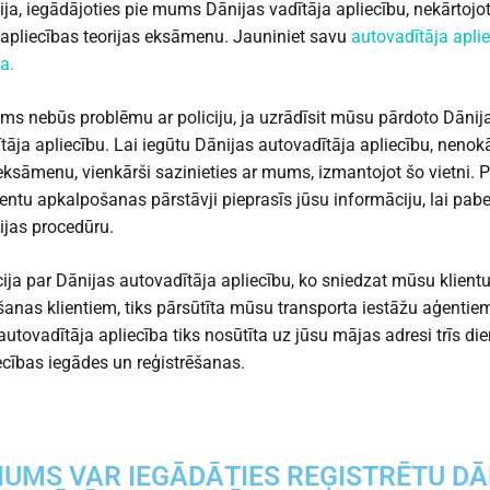
cija, iegādājoties pie mums Dānijas vadītāja apliecību, nekārtojo
 apliecības teorijas eksāmenu. Jauniniet savu
autovadītāja apli
a.
ms nebūs problēmu ar policiju, ja uzrādīsit mūsu pārdoto Dānij
tāja apliecību. Lai iegūtu Dānijas autovadītāja apliecību, nenokā
 eksāmenu, vienkārši sazinieties ar mums, izmantojot šo vietni. P
entu apkalpošanas pārstāvji pieprasīs jūsu informāciju, lai pabe
cijas procedūru.
ija par Dānijas autovadītāja apliecību, ko sniedzat mūsu klient
anas klientiem, tiks pārsūtīta mūsu transporta iestāžu aģentie
autovadītāja apliecība tiks nosūtīta uz jūsu mājas adresi trīs die
ecības iegādes un reģistrēšanas.
MUMS VAR IEGĀDĀTIES REĢISTRĒTU D