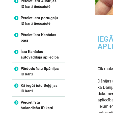
Pērciet īstu Austrijas
ID karti tiešsaistē
Pērciet īstu portugāļu
ID karti tiešsaistē
Pērciet īstu Kanādas
IEG
pasi
APLI
Īsta Kanādas
autovadītāja apliecība
Pārdodu īstu Spānijas
Cik maks
ID karti
Dānijas 
Kā iegūt īstu Beļģijas
ka Dānij
ID karti
dokument
apliecīb
Pērciet īstu
lielumie
holandiešu ID karti
autovadī