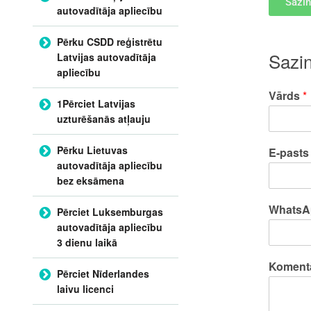
Sazin
autovadītāja apliecību
Pērku CSDD reģistrētu
Sazi
Latvijas autovadītāja
apliecību
Vārds
*
1Pērciet Latvijas
uzturēšanās atļauju
Pērku Lietuvas
E-past
autovadītāja apliecību
bez eksāmena
WhatsA
Pērciet Luksemburgas
autovadītāja apliecību
3 dienu laikā
Komentā
Pērciet Nīderlandes
laivu licenci