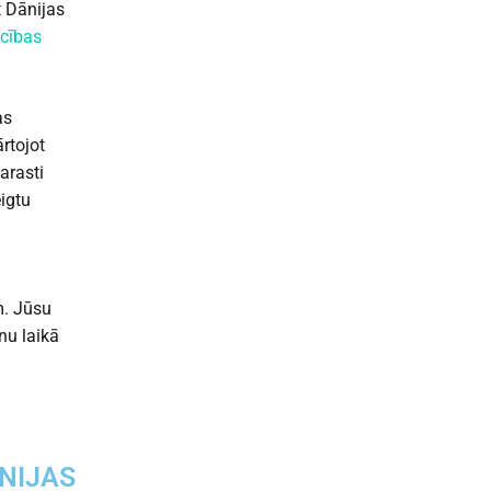
t Dānijas
ecības
as
rtojot
arasti
igtu
u
m. Jūsu
nu laikā
ĀNIJAS