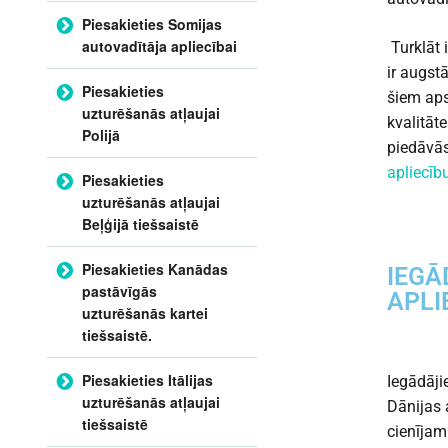
Piesakieties Somijas
autovadītāja apliecībai
Turklāt 
ir augst
Piesakieties
šiem aps
uzturēšanās atļaujai
kvalitāt
Polijā
piedāvās
apliecīb
Piesakieties
uzturēšanās atļaujai
Beļģijā tiešsaistē
Piesakieties Kanādas
IEGĀ
pastāvīgās
APLI
uzturēšanās kartei
tiešsaistē.
Piesakieties Itālijas
Iegādāji
uzturēšanās atļaujai
Dānijas 
tiešsaistē
cienījam