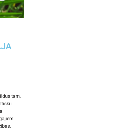
ĀJA
ildus tam,
ntisku
ja
īgajiem
cības,