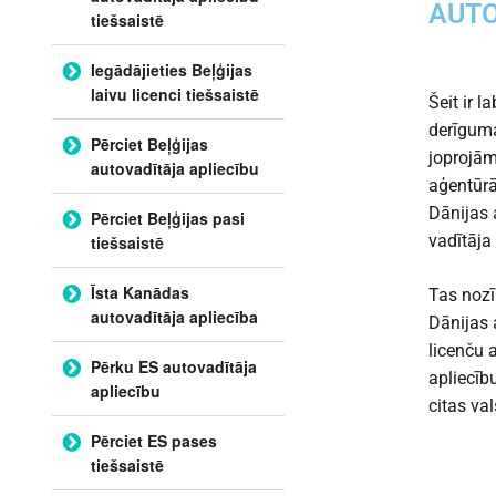
AUTO
tiešsaistē
Iegādājieties Beļģijas
laivu licenci tiešsaistē
Šeit ir l
derīguma
Pērciet Beļģijas
joprojām
autovadītāja apliecību
aģentūrā
Dānijas 
Pērciet Beļģijas pasi
vadītāja
tiešsaistē
Īsta Kanādas
Tas nozī
autovadītāja apliecība
Dānijas 
licenču 
Pērku ES autovadītāja
apliecību
apliecību
citas va
Pērciet ES pases
tiešsaistē