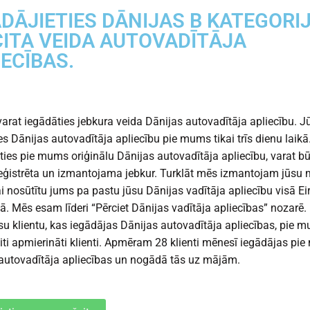
ĀDĀJIETIES DĀNIJAS B KATEGORI
CITA VEIDA AUTOVADĪTĀJA
IECĪBAS.
 varat iegādāties jebkura veida Dānijas autovadītāja apliecību. J
es Dānijas autovadītāja apliecību pie mums tikai trīs dienu laikā
ties pie mums oriģinālu Dānijas autovadītāja apliecību, varat bū
 reģistrēta un izmantojama jebkur. Turklāt mēs izmantojam jūsu
lai nosūtītu jums pa pastu jūsu Dānijas vadītāja apliecību visā E
ā. Mēs esam līderi “Pērciet Dānijas vadītāja apliecības” nozarē.
u klientu, kas iegādājas Dānijas autovadītāja apliecības, pie 
iti apmierināti klienti. Apmēram 28 klienti mēnesī iegādājas pi
autovadītāja apliecības un nogādā tās uz mājām.