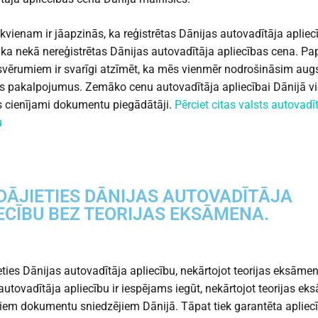
ikvienam ir jāapzinās, ka reģistrētas Dānijas autovadītāja aplie
āka nekā nereģistrētas Dānijas autovadītāja apliecības cena. Pa
vērumiem ir svarīgi atzīmēt, ka mēs vienmēr nodrošināsim aug
es pakalpojumus. Zemāko cenu autovadītāja apliecībai Dānijā v
 cienījami dokumentu piegādātāji.
Pērciet citas valsts autovadī
u
DĀJIETIES DĀNIJAS AUTOVADĪTĀJA
ECĪBU BEZ TEORIJAS EKSĀMENA.
eties Dānijas autovadītāja apliecību, nekārtojot teorijas eksāme
autovadītāja apliecību ir iespējams iegūt, nekārtojot teorijas e
iem dokumentu sniedzējiem Dānijā. Tāpat tiek garantēta apliec