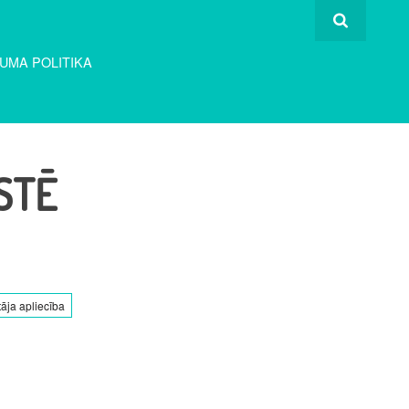
UMA POLITIKA
STĒ
tāja apliecība