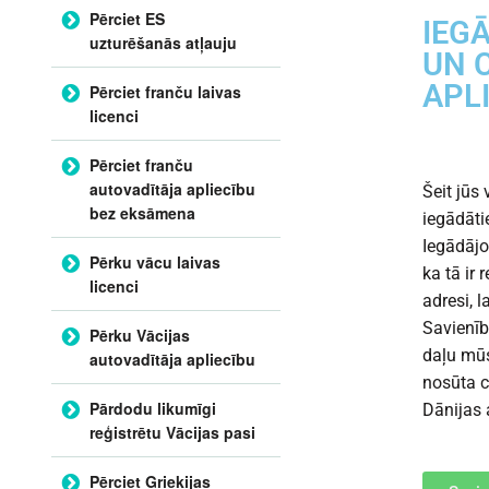
Pērciet ES
IEG
uzturēšanās atļauju
UN 
APL
Pērciet franču laivas
licenci
Pērciet franču
autovadītāja apliecību
Šeit jūs
bez eksāmena
iegādāti
Iegādājo
Pērku vācu laivas
ka tā ir
licenci
adresi, 
Savienīb
Pērku Vācijas
daļu mūs
autovadītāja apliecību
nosūta c
Pārdodu likumīgi
Dānijas 
reģistrētu Vācijas pasi
Pērciet Grieķijas