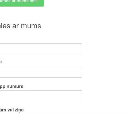
ieties ar mums šeit
nies ar mums
s
*
pp numurs
rs vai ziņa