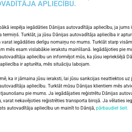
VADĪTĀJA APLIECĪBU.
abākā iespēja iegādāties Dānijas autovadītāja apliecību, ja jums i
 termiņš. Turklāt, ja jūsu Dānijas autovadītāja apliecība ir aptur
 varat iegādāties derīgu nomaiņu no mums. Turklāt starp visā
m mēs esam vislabākie ierakstu mainīšanā. Iegādājoties pie 
autovadītāja apliecību un informējot mūs, ka jūsu iepriekšējā Dā
 apliecība ir apturēta, mēs situāciju labojam.
mē, ka ir jāmaina jūsu ieraksti, lai jūsu sankcijas neattiektos uz
autovadītāja apliecību. Turklāt mūsu Dānijas klientiem mēs atv
atjaunošanu pie mums. Ja iegādājaties reģistrētu Dānijas autov
, varat nekavējoties reģistrēties transporta birojā. Ja vēlaties ie
lsts autovadītāja apliecību un mainīt to Dānijā,
pārbaudiet šeit.