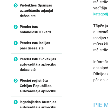
reģistrā
Pieteikties Spānijas
vadītāja
uzturēšanās atļaujai
kategorij
tiešsaistē
Tāpēc ju
Pērciet īstu
holandiešu ID karti
autovadī
teorijas
Pērciet īstu Itālijas
mūsu kli
pasi tiešsaistē
reģistrā
Pērciet īstu Slovākijas
Informāc
autovadītāja apliecību
apkalpoš
tiešsaistē
Dānijas 
pēc apli
Pērciet reģistrētu
Čehijas Republikas
autovadītāja apliecību
Iegādājieties Austrijas
PIE 
autovadītāja apliecību