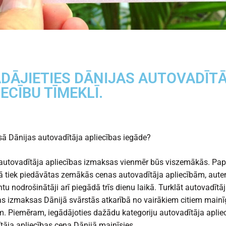
ĀDĀJIETIES DĀNIJAS AUTOVADĪT
ECĪBU TĪMEKLĪ.
ā Dānijas autovadītāja apliecības iegāde?
autovadītāja apliecības izmaksas vienmēr būs viszemākās. Pap
ā tiek piedāvātas zemākās cenas autovadītāja apliecībām, aute
u nodrošinātāji arī piegādā trīs dienu laikā. Turklāt autovadītā
as izmaksas Dānijā svārstās atkarībā no vairākiem citiem main
m. Piemēram, iegādājoties dažādu kategoriju autovadītāja aplie
tāja apliecības cena Dānijā mainīsies.