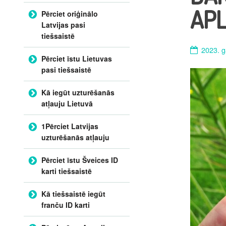
APL
Pērciet oriģinālo
Latvijas pasi
tiešsaistē
2023. g
Pērciet īstu Lietuvas
pasi tiešsaistē
Kā iegūt uzturēšanās
atļauju Lietuvā
1Pērciet Latvijas
uzturēšanās atļauju
Pērciet īstu Šveices ID
karti tiešsaistē
Kā tiešsaistē iegūt
franču ID karti