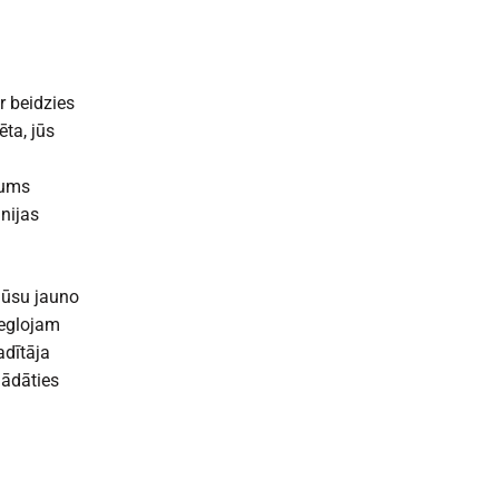
r beidzies
ēta, jūs
m
mums
nijas
 jūsu jauno
ieglojam
adītāja
gādāties