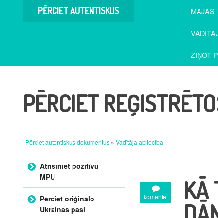
PĒRCIET AUTENTISKUS
MĀJAS
DOKUMENTUS
VADĪTĀ
ZIŅOT 
PĒRCIET REĢISTRĒTO
Pērciet autentiskus dokumentus
»
Vadītāja apliecība
Pāriet uz saturu
Atrisiniet pozitīvu
MPU
KĀ 
komentēt
Pērciet oriģinālo
DĀN
Ukrainas pasi