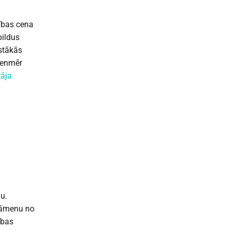
cības cena
pildus
stākās
ienmēr
tāja
nu.
ksāmenu no
ības