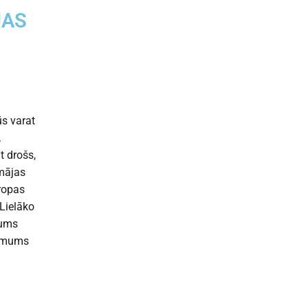
JAS
ūs varat
.
t drošs,
 mājas
iropas
 Lielāko
mums
e mums