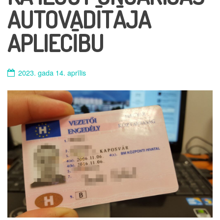
AUTOVADĪTĀJA
APLIECĪBU
2023. gada 14. aprīlis