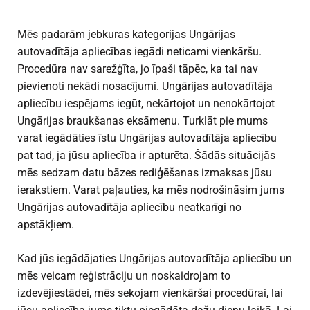
Mēs padarām jebkuras kategorijas Ungārijas
autovadītāja apliecības iegādi neticami vienkāršu.
Procedūra nav sarežģīta, jo īpaši tāpēc, ka tai nav
pievienoti nekādi nosacījumi. Ungārijas autovadītāja
apliecību iespējams iegūt, nekārtojot un nenokārtojot
Ungārijas braukšanas eksāmenu. Turklāt pie mums
varat iegādāties īstu Ungārijas autovadītāja apliecību
pat tad, ja jūsu apliecība ir apturēta. Šādās situācijās
mēs sedzam datu bāzes rediģēšanas izmaksas jūsu
ierakstiem. Varat paļauties, ka mēs nodrošināsim jums
Ungārijas autovadītāja apliecību neatkarīgi no
apstākļiem.
Kad jūs iegādājaties Ungārijas autovadītāja apliecību un
mēs veicam reģistrāciju un noskaidrojam to
izdevējiestādei, mēs sekojam vienkāršai procedūrai, lai