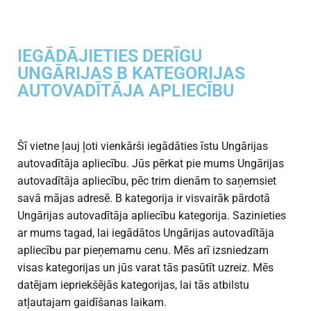
IEGĀDĀJIETIES DERĪGU
UNGĀRIJAS B KATEGORIJAS
AUTOVADĪTĀJA APLIECĪBU
Šī vietne ļauj ļoti vienkārši iegādāties īstu Ungārijas
autovadītāja apliecību. Jūs pērkat pie mums Ungārijas
autovadītāja apliecību, pēc trim dienām to saņemsiet
savā mājas adresē. B kategorija ir visvairāk pārdotā
Ungārijas autovadītāja apliecību kategorija. Sazinieties
ar mums tagad, lai iegādātos Ungārijas autovadītāja
apliecību par pieņemamu cenu. Mēs arī izsniedzam
visas kategorijas un jūs varat tās pasūtīt uzreiz. Mēs
datējam iepriekšējās kategorijas, lai tās atbilstu
atļautajam gaidīšanas laikam.