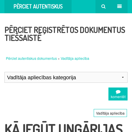
PĒRCIET AUTENTISKUS
DOKUMENTUS
PĒRCIET REĢISTRĒTOS DOKUMENTUS
TIEŠSAISTĒ
Pērciet autentiskus dokumentus
»
Vadītāja apliecība
komentēt
Vadītāja apliecība
KĀ IEGŪT UNGĀRIJAS