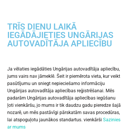
TRĪS DIENU LAIKĀ
IEGĀDĀJIETIES UNGĀRIJAS
AUTOVADĪTĀJA APLIECĪBU
Ja vēlaties iegādāties Ungārijas autovadītāja apliecību,
jums vairs nav jāmeklē. Šeit ir piemērota vieta, kur veikt
pasūtījumu un sniegt nepieciešamo informāciju
Ungārijas autovadītāja apliecības reģistrēšanai. Mēs
padarām Ungārijas autovadītāja apliecības iegūšanu
ļoti vienkāršu, jo mums ir tik daudzu gadu pieredze šajā
nozarē, un mēs pastāvīgi pārskatām savas procedūras,
lai atspoguļotu jaunākos standartus. vienkārši
Sazinies
ar mums