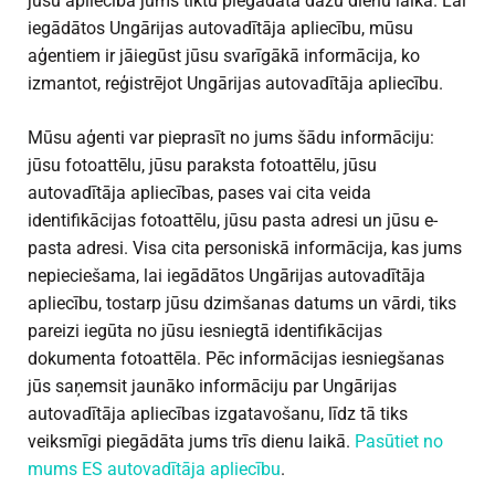
jūsu apliecība jums tiktu piegādāta dažu dienu laikā. Lai
iegādātos Ungārijas autovadītāja apliecību, mūsu
aģentiem ir jāiegūst jūsu svarīgākā informācija, ko
izmantot, reģistrējot Ungārijas autovadītāja apliecību.
Mūsu aģenti var pieprasīt no jums šādu informāciju:
jūsu fotoattēlu, jūsu paraksta fotoattēlu, jūsu
autovadītāja apliecības, pases vai cita veida
identifikācijas fotoattēlu, jūsu pasta adresi un jūsu e-
pasta adresi. Visa cita personiskā informācija, kas jums
nepieciešama, lai iegādātos Ungārijas autovadītāja
apliecību, tostarp jūsu dzimšanas datums un vārdi, tiks
pareizi iegūta no jūsu iesniegtā identifikācijas
dokumenta fotoattēla. Pēc informācijas iesniegšanas
jūs saņemsit jaunāko informāciju par Ungārijas
autovadītāja apliecības izgatavošanu, līdz tā tiks
veiksmīgi piegādāta jums trīs dienu laikā.
Pasūtiet no
mums ES autovadītāja apliecību
.