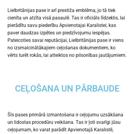
Lielbritānijas pase ir arī prestiža emblēma, jo tā tiek
cienīta un atzīta visā pasaulē. Tas ir oficiāls līdzeklis, lai
pierādītu savu piederību Apvienotajai Karalistei, kas
paver daudzas izpētes un piedzīvojumu iespējas.
Pateicoties savai reputācijai, Lielbritānijas pase ir viens
no izsmalcinātākajiem ceļošanas dokumentiem, ko
vērts turēt rokās, lai atteiktos no pilsonības jautājumiem.
CEĻOŠANA UN PĀRBAUDE
Šīs pases primārā izmantošana ir ceļojumu uzsākšana
un lidostas procedūru veikšana. Tas ir ļoti svarīgi jūsu
ceļojumam, ko varat parādīt Apvienotajā Karalistē,