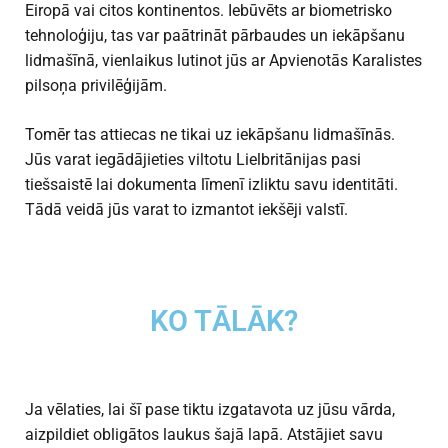
Eiropā vai citos kontinentos. Iebūvēts ar biometrisko
tehnoloģiju, tas var paātrināt pārbaudes un iekāpšanu
lidmašīnā, vienlaikus lutinot jūs ar Apvienotās Karalistes
pilsoņa privilēģijām.
Tomēr tas attiecas ne tikai uz iekāpšanu lidmašīnās.
Jūs varat
iegādājieties viltotu Lielbritānijas pasi
tiešsaistē
lai dokumenta līmenī izliktu savu identitāti.
Tādā veidā jūs varat to izmantot iekšēji valstī.
KO TĀLĀK?
Ja vēlaties, lai šī pase tiktu izgatavota uz jūsu vārda,
aizpildiet obligātos laukus šajā lapā. Atstājiet savu