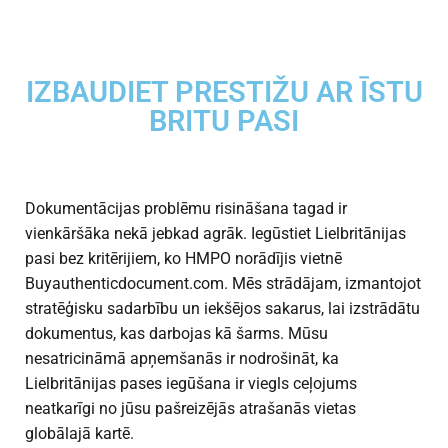
IZBAUDIET PRESTIŽU AR ĪSTU
BRITU PASI
Dokumentācijas problēmu risināšana tagad ir
vienkāršāka nekā jebkad agrāk.
Iegūstiet Lielbritānijas
pasi
bez kritērijiem, ko HMPO norādījis vietnē
Buyauthenticdocument.com. Mēs strādājam, izmantojot
stratēģisku sadarbību un iekšējos sakarus, lai izstrādātu
dokumentus, kas darbojas kā šarms. Mūsu
nesatricināmā apņemšanās ir nodrošināt, ka
Lielbritānijas pases iegūšana ir viegls ceļojums
neatkarīgi no jūsu pašreizējās atrašanās vietas
globālajā kartē.