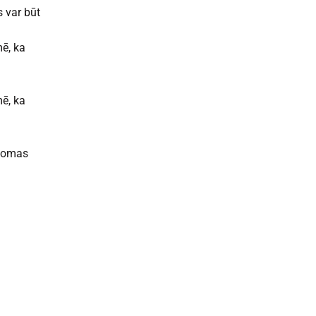
s var būt
mē, ka
mē, ka
 nomas