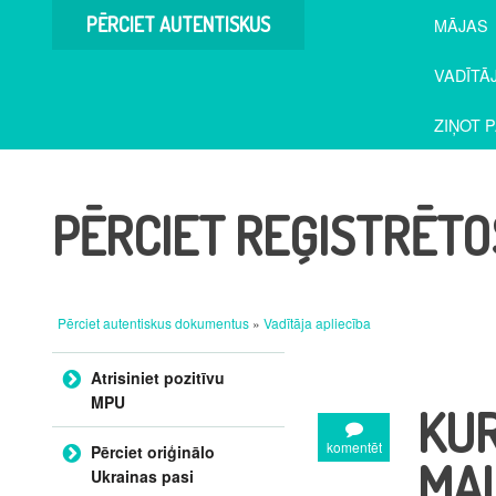
PĒRCIET AUTENTISKUS
MĀJAS
DOKUMENTUS
VADĪTĀ
ZIŅOT 
PĒRCIET REĢISTRĒTO
Pērciet autentiskus dokumentus
»
Vadītāja apliecība
Pāriet uz saturu
Atrisiniet pozitīvu
MPU
KUR
komentēt
Pērciet oriģinālo
MAL
Ukrainas pasi