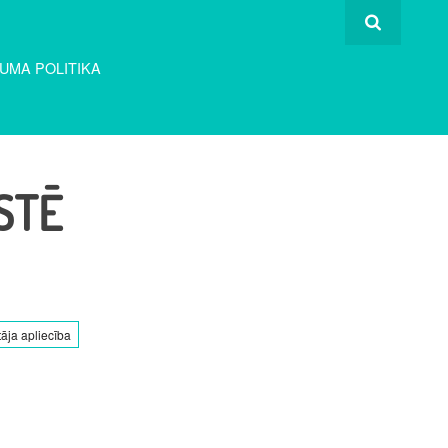
UMA POLITIKA
STĒ
tāja apliecība