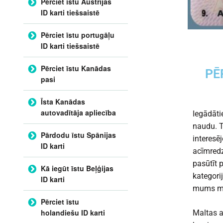
Pērciet īstu Austrijas
ID karti tiešsaistē
Pērciet īstu portugāļu
ID karti tiešsaistē
Pērciet īstu Kanādas
PĒ
pasi
Īsta Kanādas
autovadītāja apliecība
Iegādātie
naudu. T
Pārdodu īstu Spānijas
interesē
ID karti
acīmredz
pasūtīt 
Kā iegūt īstu Beļģijas
kategori
ID karti
mums mē
Pērciet īstu
holandiešu ID karti
Maltas a