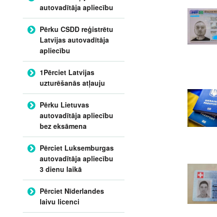
autovadītāja apliecību
Pērku CSDD reģistrētu
Latvijas autovadītāja
apliecību
1Pērciet Latvijas
uzturēšanās atļauju
Pērku Lietuvas
autovadītāja apliecību
bez eksāmena
Pērciet Luksemburgas
autovadītāja apliecību
3 dienu laikā
Pērciet Nīderlandes
laivu licenci