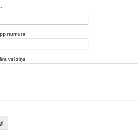
s
*
pp numurs
rs vai ziņa
gt