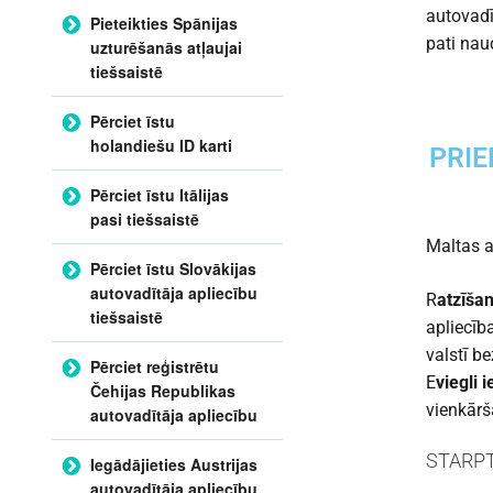
autovadī
Pieteikties Spānijas
pati naud
uzturēšanās atļaujai
tiešsaistē
Pērciet īstu
holandiešu ID karti
PRIE
Pērciet īstu Itālijas
pasi tiešsaistē
Maltas a
Pērciet īstu Slovākijas
autovadītāja apliecību
R
atzīša
tiešsaistē
apliecīb
valstī b
Pērciet reģistrētu
E
viegli i
Čehijas Republikas
vienkārš
autovadītāja apliecību
STARPT
Iegādājieties Austrijas
autovadītāja apliecību