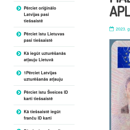
APL
Pērciet oriģinālo
Latvijas pasi
tiešsaistē
2023. g
Pērciet īstu Lietuvas
pasi tiešsaistē
Kā iegūt uzturēšanās
atļauju Lietuvā
1Pērciet Latvijas
uzturēšanās atļauju
Pērciet īstu Šveices ID
karti tiešsaistē
Kā tiešsaistē iegūt
franču ID karti