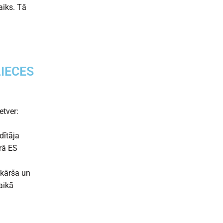
aiks. Tā
IECES
etver:
dītāja
urā ES
nkārša un
aikā