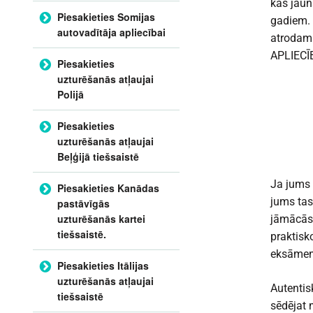
kas jaun
Piesakieties Somijas
gadiem. 
autovadītāja apliecībai
atrodama
APLIECĪ
Piesakieties
uzturēšanās atļaujai
Polijā
Piesakieties
uzturēšanās atļaujai
Beļģijā tiešsaistē
Ja jums i
Piesakieties Kanādas
jums tas
pastāvīgās
uzturēšanās kartei
jāmācās 
tiešsaistē.
praktisk
eksāmenu
Piesakieties Itālijas
uzturēšanās atļaujai
Autentis
tiešsaistē
sēdējat 