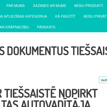
PAR MUMS
SAZINIES AR MUMS
MŪSU PRODUKTI
JA APLIECĪBAS KATEGORIJA
KĀ PASŪTĪT
MŪSU PRIVĀT
PAR KRĀPNIECĪBU
PĀRSKATS
S DOKUMENTUS TIEŠSAI
Vadī
 TIEŠSAISTĒ NOPIRKT
TAS AUTOVADĪTĀJA