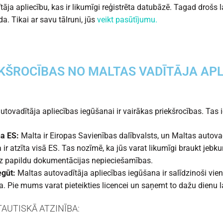
tāja apliecību, kas ir likumīgi reģistrēta datubāzē. Tagad drošs l
a. Tikai ar savu tālruni, jūs
veikt pasūtījumu.
KŠROCĪBAS NO MALTAS VADĪTĀJA APL
utovadītāja apliecības iegūšanai ir vairākas priekšrocības. Tas i
na ES:
Malta ir Eiropas Savienības dalībvalsts, un Maltas autova
a ir atzīta visā ES. Tas nozīmē, ka jūs varat likumīgi braukt jebk
ez papildu dokumentācijas nepieciešamības.
egūt:
Maltas autovadītāja apliecības iegūšana ir salīdzinoši vie
a. Pie mums varat pieteikties licencei un saņemt to dažu dienu l
AUTISKĀ ATZINĪBA: