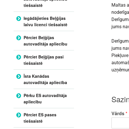
tiešsaistē
Maltas a
noderīgas
Iegādājieties Beļģijas
Derīgums
laivu licenci tiešsaistē
jums nav
Pērciet Beļģijas
Derīgums
autovadītāja apliecību
jums nav
Piekļuve
Pērciet Beļģijas pasi
automašī
tiešsaistē
uzņēmumi
Īsta Kanādas
autovadītāja apliecība
Pērku ES autovadītāja
Sazi
apliecību
Vārds
*
Pērciet ES pases
tiešsaistē