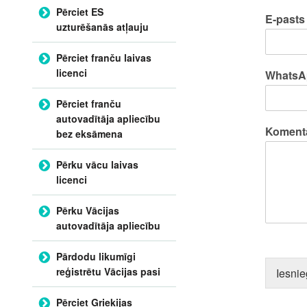
Pērciet ES
E-past
uzturēšanās atļauju
Pērciet franču laivas
licenci
WhatsA
Pērciet franču
autovadītāja apliecību
Komentā
bez eksāmena
Pērku vācu laivas
licenci
Pērku Vācijas
autovadītāja apliecību
Pārdodu likumīgi
reģistrētu Vācijas pasi
Iesnie
Pērciet Grieķijas