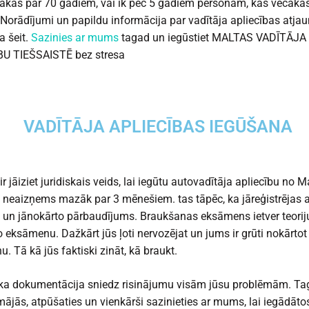
ākas par 70 gadiem, vai ik pēc 5 gadiem personām, kas vecāka
Norādījumi un papildu informācija par vadītāja apliecības atj
 šeit.
Sazinies ar mums
tagad un iegūstiet MALTAS VADĪTĀJA
BU TIEŠSAISTĒ bez stresa
VADĪTĀJA APLIECĪBAS IEGŪŠANA
r jāiziet juridiskais veids, lai iegūtu autovadītāja apliecību no M
 neaizņems mazāk par 3 mēnešiem. tas tāpēc, ka jāreģistrējas 
un jānokārto pārbaudījums. Braukšanas eksāmens ietver teorij
o eksāmenu. Dažkārt jūs ļoti nervozējat un jums ir grūti nokārtot
. Tā kā jūs faktiski zināt, kā braukt.
ka dokumentācija sniedz risinājumu visām jūsu problēmām. Ta
mājās, atpūšaties un vienkārši sazinieties ar mums, lai iegādāt