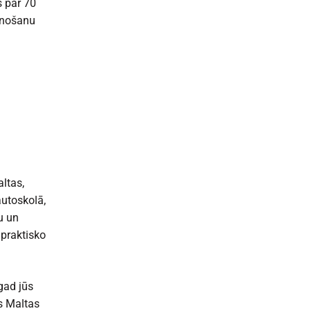
s par 70
aunošanu
altas,
autoskolā,
u un
 praktisko
gad jūs
os Maltas