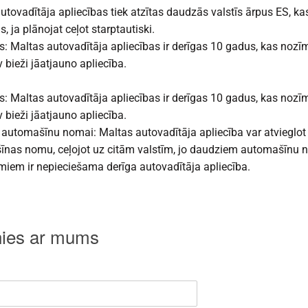
utovadītāja apliecības tiek atzītas daudzās valstīs ārpus ES, ka
, ja plānojat ceļot starptautiski.
: Maltas autovadītāja apliecības ir derīgas 10 gadus, kas nozī
 bieži jāatjauno apliecība.
: Maltas autovadītāja apliecības ir derīgas 10 gadus, kas nozī
 bieži jāatjauno apliecība.
 automašīnu nomai: Maltas autovadītāja apliecība var atvieglot
nas nomu, ceļojot uz citām valstīm, jo daudziem automašīnu
em ir nepieciešama derīga autovadītāja apliecība.
nies ar mums