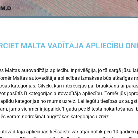
RCIET MALTA VADĪTĀJA APLIECĪBU ON
s Maltas autovadītāja apliecību ir privilēģija, jo tā sargā jūsu la
omēr Maltas autovadītāja apliecības izmaksas būs atkarīgas n
jošās kategorijas. Cilvēki, kuri interesējas par braukšanu ar paras
ot pasūtīs B kategorijas autovadītāja apliecību. Tomēr jūs jopr
papildu kategorijas no mums uzreiz. Lai iegūtu tiesības uz aug
jām, jums vienmēr ir jāpaliek 1 gadu pēc B testa nokārtošanas. b
s varam nodrošināt augstākas kategorijas uzreiz.
utovadītāja apliecības tiešsaistē var atjaunot ik pēc 10 gadiem