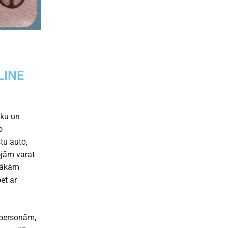
LINE
iku un
o
tu auto,
ojām varat
stākām
et ar
 personām,