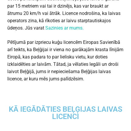
par 15 metriem vai tai ir dzinējs, kas var braukt ar
ātrumu 20 km/h vai ātrāk. Licence nodrošina, ka laivas
operators zina, kā rīkoties ar laivu starptautiskajos
ūdeņos. Jūs varat
Sazinies ar mums.
Pētījumā par izpriecu kuģu licencēm Eiropas Savienībā
arī teikts, ka Beļģijai ir viena no garākajām krasta līnijām
Eiropā, kas padara to par lielisku vietu, kur doties
izklaidēties ar laivām. Tātad, ja vēlaties legāli un droši
laivot Beļģijā, jums ir nepieciešama Beļģijas laivas
licence, ar kuru mēs jums palīdzēsim.
KĀ IEGĀDĀTIES BEĻĢIJAS LAIVAS
LICENCI