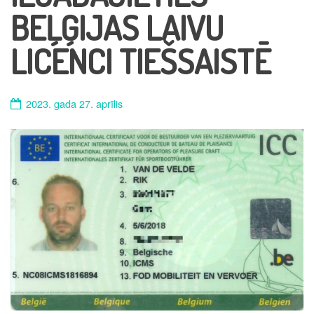
BEĻĢIJAS LAIVU
LICENCI TIEŠSAISTĒ
2023. gada 27. aprīlis