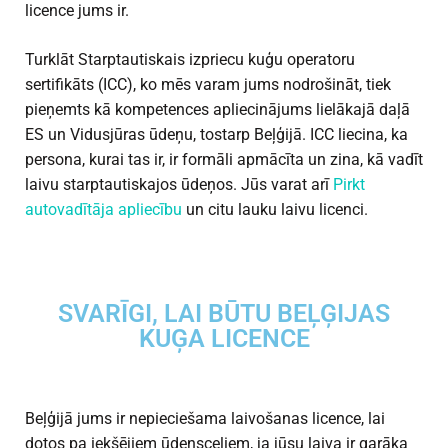
licence jums ir.
Turklāt Starptautiskais izpriecu kuģu operatoru
sertifikāts (ICC), ko mēs varam jums nodrošināt, tiek
pieņemts kā kompetences apliecinājums lielākajā daļā
ES un Vidusjūras ūdeņu, tostarp Beļģijā. ICC liecina, ka
persona, kurai tas ir, ir formāli apmācīta un zina, kā vadīt
laivu starptautiskajos ūdeņos. Jūs varat arī
Pirkt
autovadītāja apliecību
un citu lauku laivu licenci.
SVARĪGI, LAI BŪTU BEĻĢIJAS
KUĢA LICENCE
Beļģijā jums ir nepieciešama laivošanas licence, lai
dotos pa iekšējiem ūdensceļiem, ja jūsu laiva ir garāka