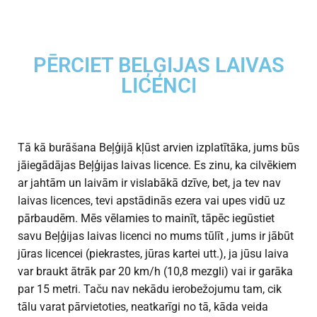
PĒRCIET BEĻĢIJAS LAIVAS
LICENCI
Tā kā burāšana Beļģijā kļūst arvien izplatītāka, jums būs
jāiegādājas Beļģijas laivas licence. Es zinu, ka cilvēkiem
ar jahtām un laivām ir vislabākā dzīve, bet, ja tev nav
laivas licences, tevi apstādinās ezera vai upes vidū uz
pārbaudēm. Mēs vēlamies to mainīt, tāpēc iegūstiet
savu Beļģijas laivas licenci no mums tūlīt , jums ir jābūt
jūras licencei (piekrastes, jūras kartei utt.), ja jūsu laiva
var braukt ātrāk par 20 km/h (10,8 mezgli) vai ir garāka
par 15 metri. Taču nav nekādu ierobežojumu tam, cik
tālu varat pārvietoties, neatkarīgi no tā, kāda veida