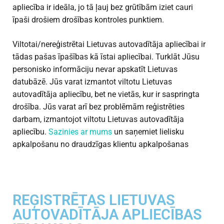
apliecība ir ideāla, jo tā ļauj bez grūtībām iziet cauri
īpaši drošiem drošības kontroles punktiem.
Viltotai/nereģistrētai Lietuvas autovadītāja apliecībai ir
tādas pašas īpašības kā īstai apliecībai. Turklāt Jūsu
personisko informāciju nevar apskatīt Lietuvas
datubāzē. Jūs varat izmantot viltotu Lietuvas
autovadītāja apliecību, bet ne vietās, kur ir saspringta
drošība. Jūs varat arī bez problēmām reģistrēties
darbam, izmantojot viltotu Lietuvas autovadītāja
apliecību.
Sazinies ar mums
un saņemiet lielisku
apkalpošanu no draudzīgas klientu apkalpošanas
REĢISTRĒTAS LIETUVAS
AUTOVADĪTĀJA APLIECĪBAS