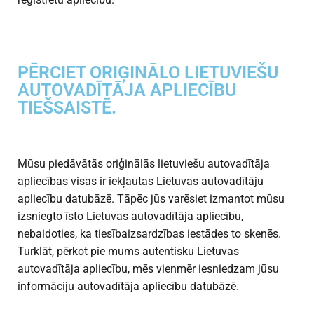
PĒRCIET ORIĢINĀLO LIETUVIEŠU
AUTOVADĪTĀJA APLIECĪBU
TIEŠSAISTĒ.
Mūsu piedāvātās oriģinālās lietuviešu autovadītāja
apliecības visas ir iekļautas Lietuvas autovadītāju
apliecību datubāzē. Tāpēc jūs varēsiet izmantot mūsu
izsniegto īsto Lietuvas autovadītāja apliecību,
nebaidoties, ka tiesībaizsardzības iestādes to skenēs.
Turklāt, pērkot pie mums autentisku Lietuvas
autovadītāja apliecību, mēs vienmēr iesniedzam jūsu
informāciju autovadītāja apliecību datubāzē.