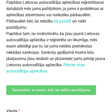
Papildus Lietuvas autovadītāja apliecības reģistrēšanai
datubāzē mēs jums palīdzēsim, ja jums ir problēmas ar
apliecības atņemšanu vai narkotiku pārbaudēm.
Pārbaudiet šeit, lai redzētu
kā pasūtīt
un veikt
pasūtījumu.
Papildus tam, lai nodrošinātu, ka jūsu jaunā Lietuvas
autovadītāja apliecība ir reģistrēta un likumīga, mēs
esam atbildīgi par to, lai jums netiktu piemērotas
nekādas sankcijas. Sankciju gadījumā mums būs
jāatjaunina jūsu ieraksti un jāizsniedz jums pilnīgi jauna
Lietuvas autovadītāja apliecība.
Pērciet citas
autovadītāja apliecības
Sazinieties ar mums šeit, lai veiktu pasūtījumu
Vārds
*