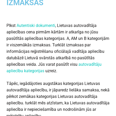
IZMAKSAS
Plkst
Autentiski dokumenti
, Lietuvas autovadītāja
apliecības cena pirmām kārtām ir atkarīga no jūsu
pasūtītās apliecības kategorijas. A, AM un B kategorijām
ir viszemākās izmaksas. Turklāt izmaksas par
informācijas reģistrēšanu oficiālajā vadītāja apliecību
datubāzē Lietuvā svārstās atkarībā no pasūtītās
apliecības veida. Jūs varat pasūtīt visu
autovadītāju
apliecību kategorijas
uzreiz.
Tāpēc, iegādājoties augstākas kategorijas Lietuvas
autovadītāja apliecību, ir jāparedz lielāka samaksa, nekā
pērkot zemākas kategorijas Lietuvas autovadītāja
apliecību. turklāt mēs atzīstam, ka Lietuvas autovadītāja
apliecība ir nepieciešamība un nodrošinām jūs ar
reģistrētu apliecību.