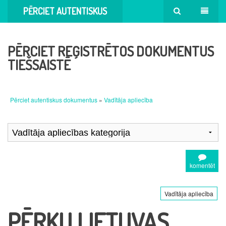
PĒRCIET AUTENTISKUS
DOKUMENTUS
PĒRCIET REĢISTRĒTOS DOKUMENTUS
TIEŠSAISTĒ
Pērciet autentiskus dokumentus
»
Vadītāja apliecība
komentēt
Vadītāja apliecība
PĒRKU LIETUVAS