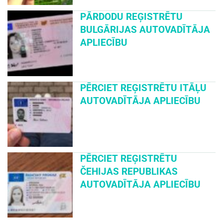
PĀRDODU REĢISTRĒTU
BULGĀRIJAS AUTOVADĪTĀJA
APLIECĪBU
PĒRCIET REĢISTRĒTU ITĀĻU
AUTOVADĪTĀJA APLIECĪBU
PĒRCIET REĢISTRĒTU
ČEHIJAS REPUBLIKAS
AUTOVADĪTĀJA APLIECĪBU