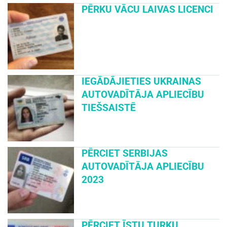
PĒRKU VĀCU LAIVAS LICENCI
IEGĀDĀJIETIES UKRAINAS
AUTOVADĪTĀJA APLIECĪBU
TIEŠSAISTĒ
PĒRCIET SERBIJAS
AUTOVADĪTĀJA APLIECĪBU
2023
PĒRCIET ĪSTU TURKU