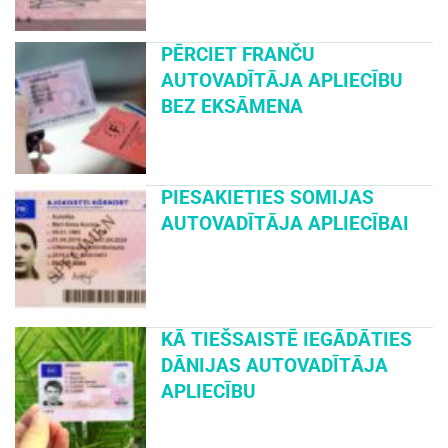
PĒRCIET FRANČU
AUTOVADĪTĀJA APLIECĪBU
BEZ EKSĀMENA
PIESAKIETIES SOMIJAS
AUTOVADĪTĀJA APLIECĪBAI
KĀ TIEŠSAISTĒ IEGĀDĀTIES
DĀNIJAS AUTOVADĪTĀJA
APLIECĪBU