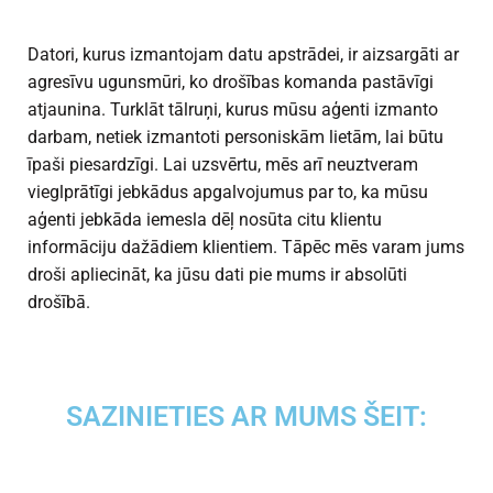
Datori, kurus izmantojam datu apstrādei, ir aizsargāti ar
agresīvu ugunsmūri, ko drošības komanda pastāvīgi
atjaunina. Turklāt tālruņi, kurus mūsu aģenti izmanto
darbam, netiek izmantoti personiskām lietām, lai būtu
īpaši piesardzīgi. Lai uzsvērtu, mēs arī neuztveram
vieglprātīgi jebkādus apgalvojumus par to, ka mūsu
aģenti jebkāda iemesla dēļ nosūta citu klientu
informāciju dažādiem klientiem. Tāpēc mēs varam jums
droši apliecināt, ka jūsu dati pie mums ir absolūti
drošībā.
SAZINIETIES AR MUMS ŠEIT: