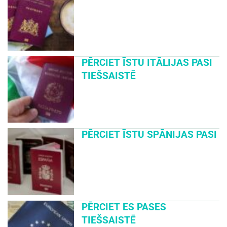
PĒRCIET ĪSTU ITĀLIJAS PASI
TIEŠSAISTĒ
PĒRCIET ĪSTU SPĀNIJAS PASI
PĒRCIET ES PASES
TIEŠSAISTĒ