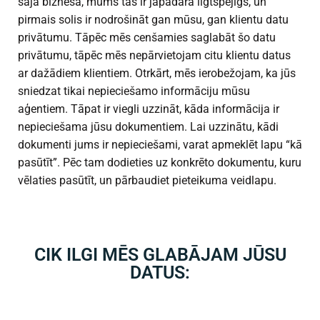
šajā biznesā, mums tas ir jāpadara ilgtspējīgs, un
pirmais solis ir nodrošināt gan mūsu, gan klientu datu
privātumu. Tāpēc mēs cenšamies saglabāt šo datu
privātumu, tāpēc mēs nepārvietojam citu klientu datus
ar dažādiem klientiem. Otrkārt, mēs ierobežojam, ka jūs
sniedzat tikai nepieciešamo informāciju mūsu
aģentiem. Tāpat ir viegli uzzināt, kāda informācija ir
nepieciešama jūsu dokumentiem. Lai uzzinātu, kādi
dokumenti jums ir nepieciešami, varat apmeklēt lapu “kā
pasūtīt”. Pēc tam dodieties uz konkrēto dokumentu, kuru
vēlaties pasūtīt, un pārbaudiet pieteikuma veidlapu.
CIK ILGI MĒS GLABĀJAM JŪSU
DATUS: