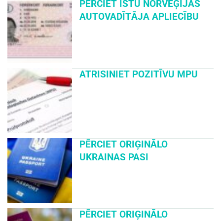
PĒRCIET ĪSTU NORVĒĢIJAS
AUTOVADĪTĀJA APLIECĪBU
ATRISINIET POZITĪVU MPU
PĒRCIET ORIĢINĀLO
UKRAINAS PASI
PĒRCIET ORIĢINĀLO