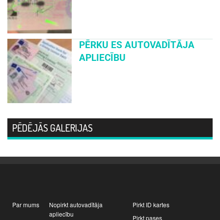
PĒRKU ES AUTOVADĪTĀJA
APLIECĪBU
PĒDĒJĀS GALERIJAS
Par mums
Nopirkt autovadītāja
Pirkt ID kartes
apliecību
Pirkt pases