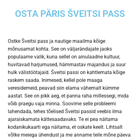
OSTA PÄRIS ŠVEITSI PASS
Ostke Šveitsi pass ja nautige maailma kõige
mõnusamat kohta. See on väljarändajate jaoks
populaarne valik, kuna sellel on ainulaadne kultuur,
huvitavad harjumused, hämmastav majandus ja suur
hulk välistöötajaid. Šveitsi passi on kahtlemata kõige
raskem saada. Inimesed, kellel pole maaga
veresidemeid, peavad siin elama vähemalt kümme
aastat. See on pikk aeg, et panna raha millessegi, mida
võib praegu vaja minna. Soovime selle probleemi
lahendada, tehes tõelised Šveitsi passid veebis ilma
ajaraiskamata kättesaadavaks. Te ei pea näitama
kodanikukaarti ega näitama, et oskate keelt. Lihtsalt
võtke meiega ühendust ja me anname teile mõne päeva