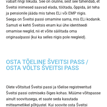
vabalt ringi liikuda. See on oluline, sest see tähendab, et
Šveitsi inimesed saavad elada, töötada, õppida, äri teha
ja pensionile jääda mis tahes ELi või EMP riigis.
Seega on Šveitsi passi omamine sama, mis ELi kodanik.
Samuti ei kehti Šveitsis enam kui ühe identiteedi
omamise reeglid, nii et võite säilitada oma
originaalpassi (kui ka selles riigis pole reegleid).
OSTA TÕELINE ŠVEITSI PASS /
OSTA VÕLTS ŠVEITSI PASS
Olete võltsitud Šveitsi passi ja tõelise registreeritud
Šveitsi passi ostmiseks õiges kohas. Müüme võltspasse
ainult soovitusega, et saate seda kasutada
mitteametlikel põhjustel. Kui soovite osta Šveitsi