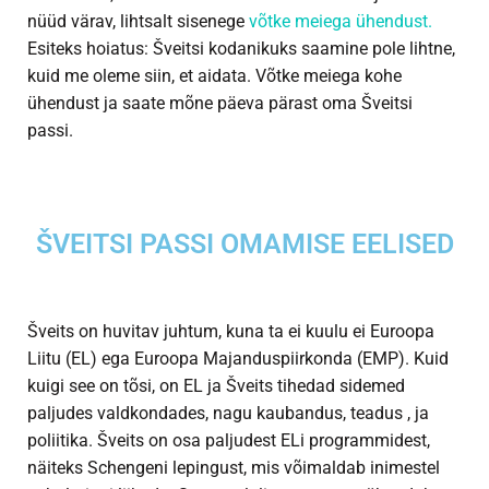
nüüd värav, lihtsalt sisenege
võtke meiega ühendust.
Esiteks hoiatus: Šveitsi kodanikuks saamine pole lihtne,
kuid me oleme siin, et aidata. Võtke meiega kohe
ühendust ja saate mõne päeva pärast oma Šveitsi
passi.
ŠVEITSI PASSI OMAMISE EELISED
Šveits on huvitav juhtum, kuna ta ei kuulu ei Euroopa
Liitu (EL) ega Euroopa Majanduspiirkonda (EMP). Kuid
kuigi see on tõsi, on EL ja Šveits tihedad sidemed
paljudes valdkondades, nagu kaubandus, teadus , ja
poliitika. Šveits on osa paljudest ELi programmidest,
näiteks Schengeni lepingust, mis võimaldab inimestel