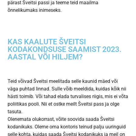
pärast Šveitsi passi ja teeme teid maailma
õnnelikumaks inimeseks.
KAS KAALUTE ŠVEITSI
KODAKONDSUSE SAAMIST 2023.
AASTAL VÕI HILJEM?
Teid võivad Šveitsi meelitada selle kaunid mäed või
väga puhtad linnad. Sulle võib meeldida, kuidas kõik nii
hästi toimib. Või tahad elada turvalises riigis, mis ei võta
poliitikas pooli. Nii et ostke meilt Šveitsi pass ja olge
tasuta.
Olenemata olukorrast, võite soovida saada Šveitsi
kodanikuks. Oleme oma kontoris teinud palju uuringuid
selle kohta, kuidas saada Šveitsi kodanikuks ja meil on