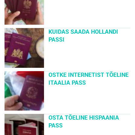
KUIDAS SAADA HOLLANDI
PASSI
OSTKE INTERNETIST TÕELINE
ITAALIA PASS
OSTA TÕELINE HISPAANIA
PASS