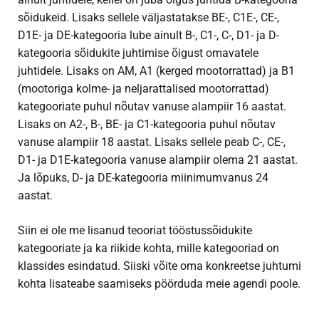
sõidukeid. Lisaks sellele väljastatakse BE-, C1E-, CE-,
D1E- ja DE-kategooria lube ainult B-, C1-, C-, D1- ja D-
kategooria sõidukite juhtimise õigust omavatele
juhtidele. Lisaks on AM, A1 (kerged mootorrattad) ja B1
(mootoriga kolme- ja neljarattalised mootorrattad)
kategooriate puhul nõutav vanuse alampiir 16 aastat.
Lisaks on A2-, B-, BE- ja C1-kategooria puhul nõutav
vanuse alampiir 18 aastat. Lisaks sellele peab C-, CE-,
D1- ja D1E-kategooria vanuse alampiir olema 21 aastat.
Ja lõpuks, D- ja DE-kategooria miinimumvanus 24
aastat.
Siin ei ole me lisanud teooriat tööstussõidukite
kategooriate ja ka riikide kohta, mille kategooriad on
klassides esindatud. Siiski võite oma konkreetse juhtumi
kohta lisateabe saamiseks pöörduda meie agendi poole.