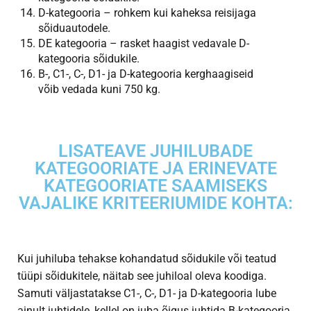
D-kategooria – rohkem kui kaheksa reisijaga
sõiduautodele.
DE kategooria – rasket haagist vedavale D-
kategooria sõidukile.
B-, C1-, C-, D1- ja D-kategooria kerghaagiseid
võib vedada kuni 750 kg.
LISATEAVE JUHILUBADE
KATEGOORIATE JA ERINEVATE
KATEGOORIATE SAAMISEKS
VAJALIKE KRITEERIUMIDE KOHTA:
Kui juhiluba tehakse kohandatud sõidukile või teatud
tüüpi sõidukitele, näitab see juhiloal oleva koodiga.
Samuti väljastatakse C1-, C-, D1- ja D-kategooria lube
ainult juhtidele, kellel on juba õigus juhtida B-kategooria