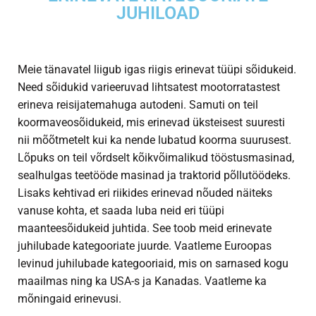
JUHILOAD
Meie tänavatel liigub igas riigis erinevat tüüpi sõidukeid.
Need sõidukid varieeruvad lihtsatest mootorratastest
erineva reisijatemahuga autodeni. Samuti on teil
koormaveosõidukeid, mis erinevad üksteisest suuresti
nii mõõtmetelt kui ka nende lubatud koorma suurusest.
Lõpuks on teil võrdselt kõikvõimalikud tööstusmasinad,
sealhulgas teetööde masinad ja traktorid põllutöödeks.
Lisaks kehtivad eri riikides erinevad nõuded näiteks
vanuse kohta, et saada luba neid eri tüüpi
maanteesõidukeid juhtida. See toob meid erinevate
juhilubade kategooriate juurde. Vaatleme Euroopas
levinud juhilubade kategooriaid, mis on sarnased kogu
maailmas ning ka USA-s ja Kanadas. Vaatleme ka
mõningaid erinevusi.