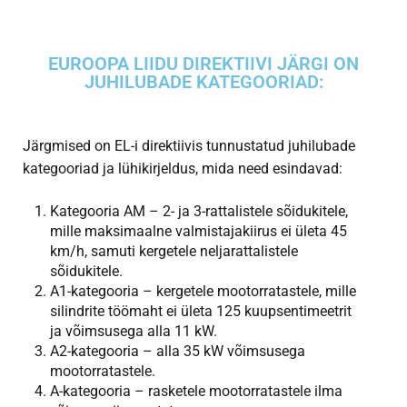
EUROOPA LIIDU DIREKTIIVI JÄRGI ON
JUHILUBADE KATEGOORIAD:
Järgmised on EL-i direktiivis tunnustatud juhilubade
kategooriad ja lühikirjeldus, mida need esindavad:
Kategooria AM – 2- ja 3-rattalistele sõidukitele,
mille maksimaalne valmistajakiirus ei ületa 45
km/h, samuti kergetele neljarattalistele
sõidukitele.
A1-kategooria – kergetele mootorratastele, mille
silindrite töömaht ei ületa 125 kuupsentimeetrit
ja võimsusega alla 11 kW.
A2-kategooria – alla 35 kW võimsusega
mootorratastele.
A-kategooria – rasketele mootorratastele ilma