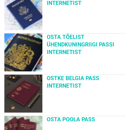
INTERNETIST
OSTA TÕELIST
ÜHENDKUNINGRIIGI PASSI
INTERNETIST
OSTKE BELGIA PASS
INTERNETIST
OSTA POOLA PASS