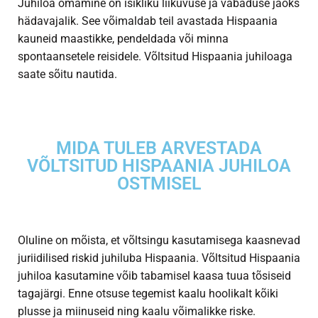
Juhiloa omamine on isikliku liikuvuse ja vabaduse jaoks
hädavajalik. See võimaldab teil avastada Hispaania
kauneid maastikke, pendeldada või minna
spontaansetele reisidele. Võltsitud Hispaania juhiloaga
saate sõitu nautida.
MIDA TULEB ARVESTADA
VÕLTSITUD HISPAANIA JUHILOA
OSTMISEL
Oluline on mõista, et võltsingu kasutamisega kaasnevad
juriidilised riskid
juhiluba Hispaania
. Võltsitud Hispaania
juhiloa kasutamine võib tabamisel kaasa tuua tõsiseid
tagajärgi. Enne otsuse tegemist kaalu hoolikalt kõiki
plusse ja miinuseid ning kaalu võimalikke riske.