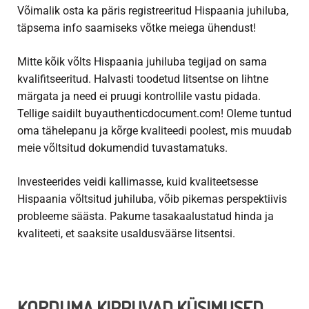
Võimalik osta ka päris registreeritud Hispaania juhiluba,
täpsema info saamiseks võtke meiega ühendust!
Mitte kõik võlts
Hispaania juhiluba
tegijad on sama
kvalifitseeritud. Halvasti toodetud litsentse on lihtne
märgata ja need ei pruugi kontrollile vastu pidada.
Tellige saidilt buyauthenticdocument.com! Oleme tuntud
oma tähelepanu ja kõrge kvaliteedi poolest, mis muudab
meie võltsitud dokumendid tuvastamatuks.
Investeerides veidi kallimasse, kuid kvaliteetsesse
Hispaania võltsitud juhiluba, võib pikemas perspektiivis
probleeme säästa. Pakume tasakaalustatud hinda ja
kvaliteeti, et saaksite usaldusväärse litsentsi.
KORDUMA KIPPUVAD KÜSIMUSED