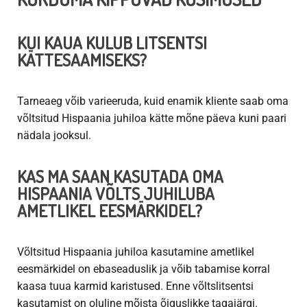
KUI KAUA KULUB LITSENTSI
KÄTTESAAMISEKS?
Tarneaeg võib varieeruda, kuid enamik kliente saab oma
võltsitud Hispaania juhiloa kätte mõne päeva kuni paari
nädala jooksul.
KAS MA SAAN KASUTADA OMA
HISPAANIA VÕLTS JUHILUBA
AMETLIKEL EESMÄRKIDEL?
Võltsitud Hispaania juhiloa kasutamine ametlikel
eesmärkidel on ebaseaduslik ja võib tabamise korral
kaasa tuua karmid karistused. Enne võltslitsentsi
kasutamist on oluline mõista õiguslikke tagajärgi.