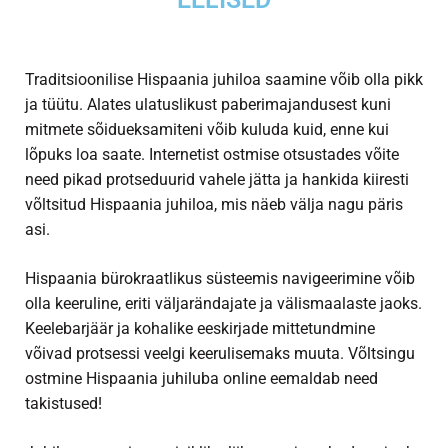
Traditsioonilise Hispaania juhiloa saamine võib olla pikk
ja tüütu. Alates ulatuslikust paberimajandusest kuni
mitmete sõidueksamiteni võib kuluda kuid, enne kui
lõpuks loa saate. Internetist ostmise otsustades võite
need pikad protseduurid vahele jätta ja hankida kiiresti
võltsitud Hispaania juhiloa, mis näeb välja nagu päris
asi.
Hispaania bürokraatlikus süsteemis navigeerimine võib
olla keeruline, eriti väljarändajate ja välismaalaste jaoks.
Keelebarjäär ja kohalike eeskirjade mittetundmine
võivad protsessi veelgi keerulisemaks muuta. Võltsingu
ostmine
Hispaania juhiluba
online eemaldab need
takistused!