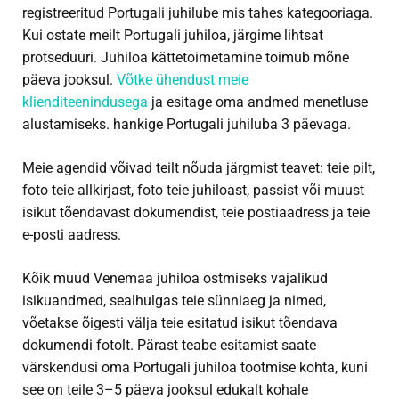
registreeritud Portugali juhilube mis tahes kategooriaga.
Kui ostate meilt Portugali juhiloa, järgime lihtsat
protseduuri. Juhiloa kättetoimetamine toimub mõne
päeva jooksul.
Võtke ühendust meie
klienditeenindusega
ja esitage oma andmed menetluse
alustamiseks. hankige Portugali juhiluba 3 päevaga.
Meie agendid võivad teilt nõuda järgmist teavet: teie pilt,
foto teie allkirjast, foto teie juhiloast, passist või muust
isikut tõendavast dokumendist, teie postiaadress ja teie
e-posti aadress.
Kõik muud Venemaa juhiloa ostmiseks vajalikud
isikuandmed, sealhulgas teie sünniaeg ja nimed,
võetakse õigesti välja teie esitatud isikut tõendava
dokumendi fotolt. Pärast teabe esitamist saate
värskendusi oma Portugali juhiloa tootmise kohta, kuni
see on teile 3–5 päeva jooksul edukalt kohale