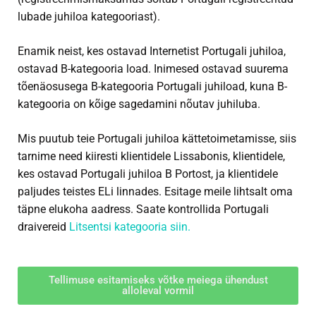
lubade juhiloa kategooriast).
Enamik neist, kes ostavad Internetist Portugali juhiloa,
ostavad B-kategooria load. Inimesed ostavad suurema
tõenäosusega B-kategooria Portugali juhiload, kuna B-
kategooria on kõige sagedamini nõutav juhiluba.
Mis puutub teie Portugali juhiloa kättetoimetamisse, siis
tarnime need kiiresti klientidele Lissabonis, klientidele,
kes ostavad Portugali juhiloa B Portost, ja klientidele
paljudes teistes ELi linnades. Esitage meile lihtsalt oma
täpne elukoha aadress. Saate kontrollida Portugali
draivereid
Litsentsi kategooria siin.
Tellimuse esitamiseks võtke meiega ühendust
alloleval vormil