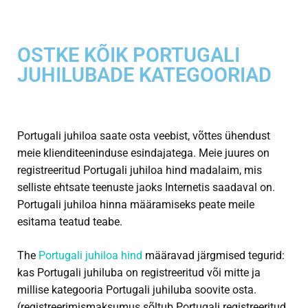
OSTKE KÕIK PORTUGALI
JUHILUBADE KATEGOORIAD
Portugali juhiloa saate osta veebist, võttes ühendust
meie klienditeeninduse esindajatega. Meie juures on
registreeritud Portugali juhiloa hind madalaim, mis
selliste ehtsate teenuste jaoks Internetis saadaval on.
Portugali juhiloa hinna määramiseks peate meile
esitama teatud teabe.
The
Portugali juhiloa hind
määravad järgmised tegurid:
kas Portugali juhiluba on registreeritud või mitte ja
millise kategooria Portugali juhiluba soovite osta.
(registreerimismaksumus sõltub Portugali registreeritud