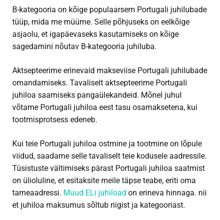
B-kategooria on kõige populaarsem Portugali juhilubade
tüüp, mida me müüme. Selle põhjuseks on eelkõige
asjaolu, et igapäevaseks kasutamiseks on kõige
sagedamini nõutav B-kategooria juhiluba.
Aktsepteerime erinevaid makseviise Portugali juhilubade
omandamiseks. Tavaliselt aktsepteerime Portugali
juhiloa saamiseks pangaülekandeid. Mõnel juhul
võtame Portugali juhiloa eest tasu osamaksetena, kui
tootmisprotsess edeneb.
Kui teie Portugali juhiloa ostmine ja tootmine on lõpule
viidud, saadame selle tavaliselt teie kodusele aadressile.
Tüsistuste vältimiseks pärast Portugali juhiloa saatmist
on ülioluline, et esitaksite meile täpse teabe, eriti oma
tarneaadressi.
Muud ELi juhiload
on erineva hinnaga. nii
et juhiloa maksumus sõltub riigist ja kategooriast.