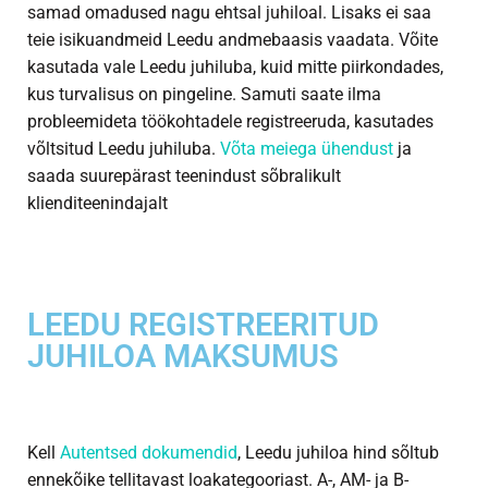
samad omadused nagu ehtsal juhiloal. Lisaks ei saa
teie isikuandmeid Leedu andmebaasis vaadata. Võite
kasutada vale Leedu juhiluba, kuid mitte piirkondades,
kus turvalisus on pingeline. Samuti saate ilma
probleemideta töökohtadele registreeruda, kasutades
võltsitud Leedu juhiluba.
Võta meiega ühendust
ja
saada suurepärast teenindust sõbralikult
klienditeenindajalt
LEEDU REGISTREERITUD
JUHILOA MAKSUMUS
Kell
Autentsed dokumendid
, Leedu juhiloa hind sõltub
ennekõike tellitavast loakategooriast. A-, AM- ja B-