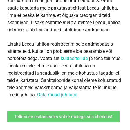
kõik kantud Leedu juhilubade andmebaasi. Seetõttu
saate kasutada meie pakutavat ehtsat Leedu juhiluba,
ilma et peaksite kartma, et õiguskaitseorganid teid
skannivad. Lisaks esitame meilt autentse Leedu juhiloa
ostmisel alati teie andmed juhilubade andmebaasi.
Lisaks Leedu juhiloa registreerimisele andmebaasis
aitame teid, kui teil on probleeme loa peatamise või
narkotestidega. Vaata siit
kuidas tellida
ja teha tellimus.
Lisaks sellele, et teie uus Leedu juhiluba on
registreeritud ja seaduslik, on meie kohustus tagada, et
teid ei karistata. Sanktsioonide korral oleme kohustatud
teie andmeid värskendama ja väljastama teile uhiuue
Leedu juhiloa.
Osta muud juhiload
Tellimuse esitamiseks võtke meiega siin ühendust