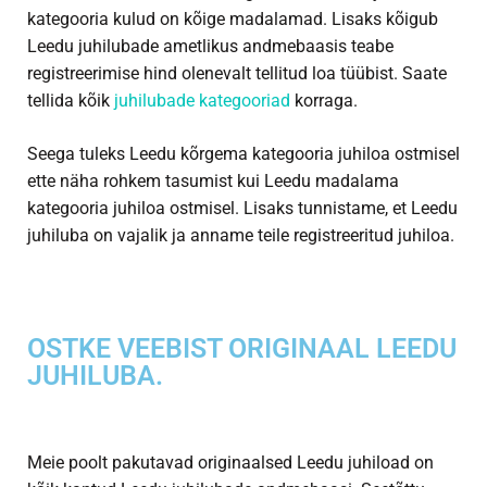
kategooria kulud on kõige madalamad. Lisaks kõigub
Leedu juhilubade ametlikus andmebaasis teabe
registreerimise hind olenevalt tellitud loa tüübist. Saate
tellida kõik
juhilubade kategooriad
korraga.
Seega tuleks Leedu kõrgema kategooria juhiloa ostmisel
ette näha rohkem tasumist kui Leedu madalama
kategooria juhiloa ostmisel. Lisaks tunnistame, et Leedu
juhiluba on vajalik ja anname teile registreeritud juhiloa.
OSTKE VEEBIST ORIGINAAL LEEDU
JUHILUBA.
Meie poolt pakutavad originaalsed Leedu juhiload on