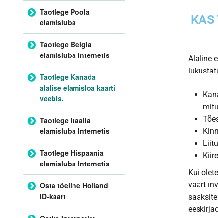
Taotlege Poola
KAS 
elamisluba
Taotlege Belgia
elamisluba Internetis
Alaline 
lukustat
Taotlege Kanada
alalise elamisloa kaarti
Kana
veebis.
mitu
Tões
Taotlege Itaalia
elamisluba Internetis
Kinn
Liit
Taotlege Hispaania
Kii
elamisluba Internetis
Kui olet
väärt inv
Osta tõeline Hollandi
ID-kaart
saaksite
eeskirja
Ostke Internetist