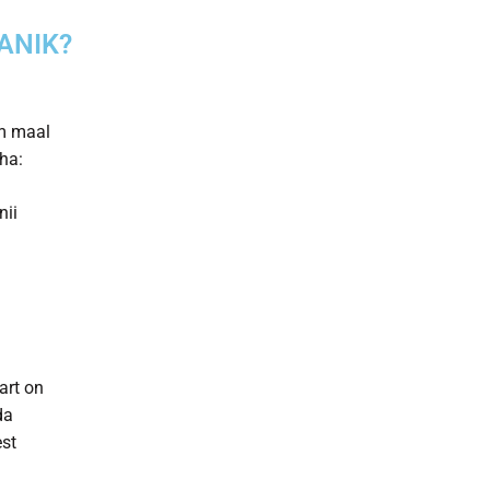
ANIK?
em maal
ha:
nii
art
on
da
est