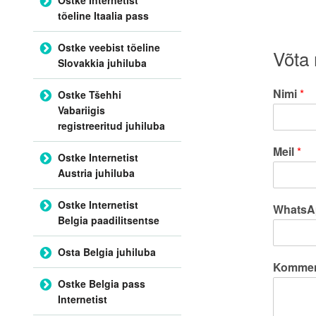
tõeline Itaalia pass
Ostke veebist tõeline
Võta
Slovakkia juhiluba
Nimi
*
Ostke Tšehhi
Vabariigis
registreeritud juhiluba
Meil
*
Ostke Internetist
Austria juhiluba
Ostke Internetist
WhatsA
Belgia paadilitsentse
Osta Belgia juhiluba
Kommen
Ostke Belgia pass
Internetist