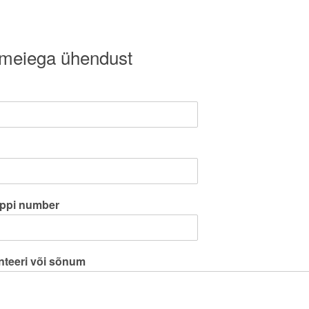
 meiega ühendust
ppi number
teeri või sõnum