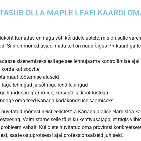
TASUB OLLA MAPLE LEAFI KAARDI OM
elukoht Kanadas
on nagu võti kõikidele ustele, mis on sulle var
ud. Siin on mõned asjad, mida teil on nüüd õigus PR-kaardiga te
dasse sisenemiseks esitage see lennujaama kontrollimise ajal 
 korda kui soovite
ta maal töötamise aluseid
itage tehingud ja sõlmige rendilepingud
uge haridusprogrammide, kursuste ja koolitustega
rendage oma teed Kanada kodakondsuse saamiseks
e huvitatud mõnest neist eelistest, a
Kanada alalise elamisloa ka
esteering. Valmistame selle täieliku kehtivusajaga, et riigis viibi
 probleemivabalt. Kui olete huvitatud oma provintsi konkreetset
dest, saate ostuprotsessi ajal professionaalseid juhiseid.