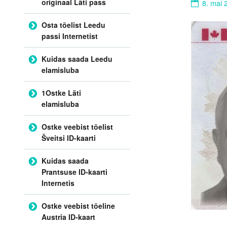
originaal Läti pass
8. mai 
Osta tõelist Leedu
passi Internetist
Kuidas saada Leedu
elamisluba
1Ostke Läti
elamisluba
Ostke veebist tõelist
Šveitsi ID-kaarti
Kuidas saada
Prantsuse ID-kaarti
Internetis
Ostke veebist tõeline
Austria ID-kaart