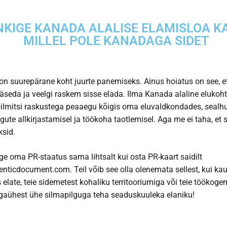
KIGE KANADA ALALISE ELAMISLOA KA
MILLEL POLE KANADAGA SIDET
n suurepärane koht juurte panemiseks. Ainus hoiatus on see, e
äseda ja veelgi raskem sisse elada. Ilma
Kanada alaline elukoht
silmitsi raskustega peaaegu kõigis oma eluvaldkondades, sealh
ngute allkirjastamisel ja töökoha taotlemisel. Aga me ei taha, et 
sid.
e oma PR-staatus sama lihtsalt kui osta PR-kaart saidilt
nticdocument.com. Teil võib see olla olenemata sellest, kui kau
elate, teie sidemetest kohaliku territooriumiga või teie töökoge
aühest ühe silmapilguga teha seaduskuuleka elaniku!