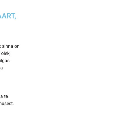
ART,
t sinna on
olek,
ulgas
sa
a te
musest.