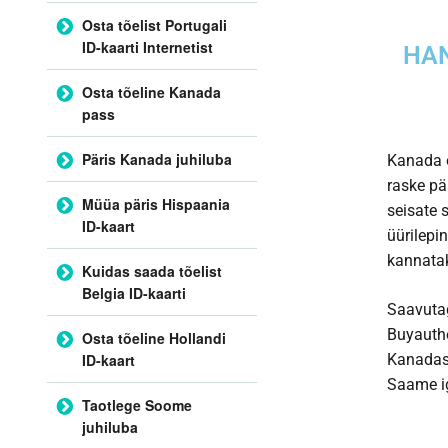
Osta tõelist Portugali
ID-kaarti Internetist
HAN
Osta tõeline Kanada
pass
Päris Kanada juhiluba
Kanada o
raske pä
Müüa päris Hispaania
seisate 
ID-kaart
üürilepi
kannatak
Kuidas saada tõelist
Belgia ID-kaarti
Saavutag
Buyauthe
Osta tõeline Hollandi
ID-kaart
Kanadas 
Saame ig
Taotlege Soome
juhiluba