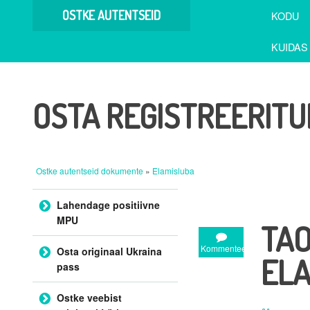
OSTKE AUTENTSEID
KODU
DOKUMENTE
KUIDAS
OSTA REGISTREERIT
Ostke autentseid dokumente
»
Elamisluba
Mine sisu juurde
Lahendage positiivne
MPU
TAO
Kommenteeri
Osta originaal Ukraina
ELA
pass
Ostke veebist