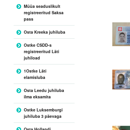
Müüa seaduslikult
registreeritud Saksa
pass
Osta Kreeka juhiluba
Ostke CSDD-s
registreeritud Läti
juhiload
1Ostke Läti
elamisluba
Osta Leedu juhiluba
ilma eksamita
Ostke Luksemburgi
juhiluba 3 päevaga
Osta Hollandi