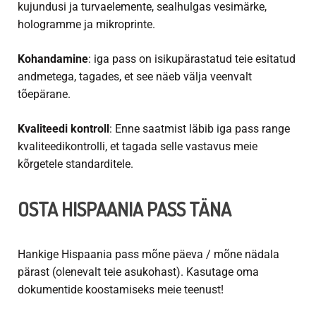
kujundusi ja turvaelemente, sealhulgas vesimärke,
hologramme ja mikroprinte.
Kohandamine
: iga pass on isikupärastatud teie esitatud
andmetega, tagades, et see näeb välja veenvalt
tõepärane.
Kvaliteedi kontroll
: Enne saatmist läbib iga pass range
kvaliteedikontrolli, et tagada selle vastavus meie
kõrgetele standarditele.
OSTA HISPAANIA PASS
TÄNA
Hankige Hispaania pass
mõne päeva / mõne nädala
pärast (olenevalt teie asukohast). Kasutage oma
dokumentide koostamiseks meie teenust!