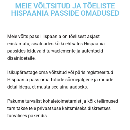
MEIE VÕLTSITUD JA TÕELISTE
HISPAANIA PASSIDE OMADUSED
Meie võlts
pass Hispaania
on tõelisest asjast
eristamatu, sisaldades kõiki ehtsates Hispaania
passides leiduvaid turvaelemente ja autentseid
disainidetaile.
Isikupärastage oma võltsitud või päris registreeritud
Hispaania pass
oma fotode sõrmejälgede ja muude
detailidega, et muuta see ainulaadseks.
Pakume turvalist kohaletoimetamist ja kõik tellimused
tarnitakse teie privaatsuse kaitsmiseks diskreetses
turvalises pakendis.