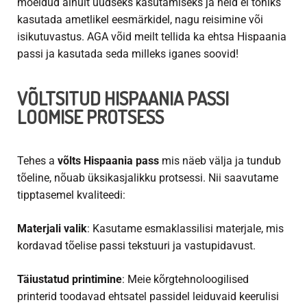
mõeldud ainult uudseks kasutamiseks ja neid ei tohiks
kasutada ametlikel eesmärkidel, nagu reisimine või
isikutuvastus. AGA võid meilt tellida ka ehtsa Hispaania
passi ja kasutada seda milleks iganes soovid!
VÕLTSITUD HISPAANIA PASSI
LOOMISE PROTSESS
Tehes a
võlts Hispaania pass
mis näeb välja ja tundub
tõeline, nõuab üksikasjalikku protsessi. Nii saavutame
tipptasemel kvaliteedi:
Materjali valik
: Kasutame esmaklassilisi materjale, mis
kordavad tõelise passi tekstuuri ja vastupidavust.
Täiustatud printimine
: Meie kõrgtehnoloogilised
printerid toodavad ehtsatel passidel leiduvaid keerulisi