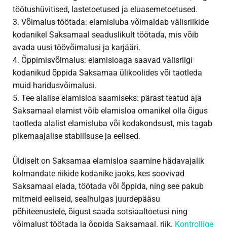
töötushüvitised, lastetoetused ja eluasemetoetused.
3. Võimalus töötada: elamisluba võimaldab välisriikide
kodanikel Saksamaal seaduslikult töötada, mis võib
avada uusi töövõimalusi ja karjääri.
4. Õppimisvõimalus: elamisloaga saavad välisriigi
kodanikud õppida Saksamaa ülikoolides või taotleda
muid haridusvõimalusi.
5. Tee alalise elamisloa saamiseks: pärast teatud aja
Saksamaal elamist võib elamisloa omanikel olla õigus
taotleda alalist elamisluba või kodakondsust, mis tagab
pikemaajalise stabiilsuse ja eelised.
Üldiselt on Saksamaa elamisloa saamine hädavajalik
kolmandate riikide kodanike jaoks, kes soovivad
Saksamaal elada, töötada või õppida, ning see pakub
mitmeid eeliseid, sealhulgas juurdepääsu
põhiteenustele, õigust saada sotsiaaltoetusi ning
võimalust töötada ja õppida Saksamaal. riik.
Kontrollige