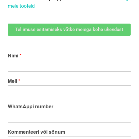
meie tooteid
Tellimuse esitamiseks võtke meiega kohe ühendust
Nimi
*
Meil
*
WhatsAppi number
Kommenteeri või sõnum