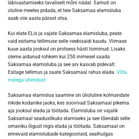
läbivaatamiseks tavaliselt mõni nädal. Samuti on
oluline meeles pidada, et teie Saksamaa elamisluba
saab viie aasta pärast otsa.
Kui elate ELis ja vajate Saksamaa elamisluba, peate
vaid esitama tellimuse selle veebisaidi kaudu. Viimase
kuue aasta jooksul on protsess hästi toiminud. Lisaks
oleme aidanud rohkem kui 250 inimesel saada
Saksamaa elamisluba ja see arv kasvab pidevalt.
Esitage tellimus ja saate Saksamaal rahus elada.
Võta
meiega ühendust
Saksamaa elamisloa saamine on ülioluline kolmandate
riikide kodanike jaoks, kes soovivad Saksamaal pikema
aja jooksul elada ja töötada. Elamisluba on vajalik
Saksamaal seaduslikuks elamiseks ja see tõendab selle
omaniku õigust riigis elada ja töötada. Saksamaal on
erinevaid elamislubade kategooriaid, sealhulgas