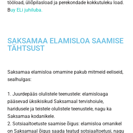
tööload, üliõpilasload ja perekondade kokkutuleku load.
B
uy ELi juhiluba.
SAKSAMAA ELAMISLOA SAAMISE
TÄHTSUST
Saksamaa elamisloa omamine pakub mitmeid eeliseid,
sealhulgas:
1. Juurdepääs olulistele teenustele: elamisloaga
pääsevad üksikisikud Saksamaal tervishoiule,
haridusele ja teistele olulistele teenustele, nagu ka
Saksamaa kodanikele.
2. Sotsiaaltoetuste saamise õigus: elamisloa omanikel
on Saksamaal õigus saada teatud sotsiaaltoetusi, nagu