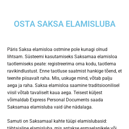
OSTA SAKSA ELAMISLUBA
Päris Saksa elamisloa ostmine pole kunagi olnud
lihtsam. Süsteemi kasutamiseks Saksamaa elamisloa
taotlemiseks peate: registreerima oma kodu, taotlema
ravikindlustust. Enne taotluse saatmist hankige tõend, et
teenite piisavalt raha. Mis, uskuge mind, võtab palju
aega ja raha. Saksa elamisloa saamine traditsioonilisel
viisil võtab tavaliselt kaua aega. Teisest küljest
võimaldab Express Personal Documents saada
Saksamaa elamisluba vaid ühe nädalaga.
Samuti on Saksamaal kahte tüüpi elamislubasid:
tähtajaline elamisluba, mis antakse esmaelanikele või