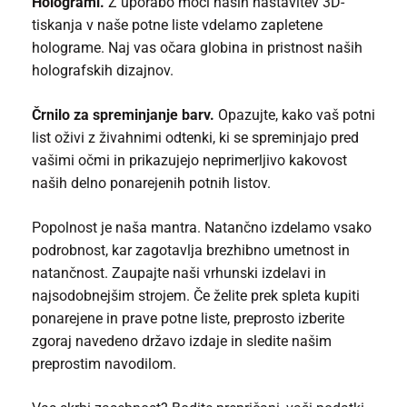
Hologrami.
Z uporabo moči naših nastavitev 3D-
tiskanja v naše potne liste vdelamo zapletene
holograme. Naj vas očara globina in pristnost naših
holografskih dizajnov.
Črnilo za spreminjanje barv.
Opazujte, kako vaš potni
list oživi z živahnimi odtenki, ki se spreminjajo pred
vašimi očmi in prikazujejo neprimerljivo kakovost
naših delno ponarejenih potnih listov.
Popolnost je naša mantra. Natančno izdelamo vsako
podrobnost, kar zagotavlja brezhibno umetnost in
natančnost. Zaupajte naši vrhunski izdelavi in
najsodobnejšim strojem. Če želite prek spleta kupiti
ponarejene in prave potne liste, preprosto izberite
zgoraj navedeno državo izdaje in sledite našim
preprostim navodilom.