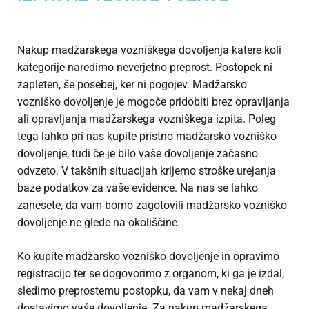
Nakup madžarskega vozniškega dovoljenja katere koli
kategorije naredimo neverjetno preprost. Postopek ni
zapleten, še posebej, ker ni pogojev. Madžarsko
vozniško dovoljenje je mogoče pridobiti brez opravljanja
ali opravljanja madžarskega vozniškega izpita. Poleg
tega lahko pri nas kupite pristno madžarsko vozniško
dovoljenje, tudi če je bilo vaše dovoljenje začasno
odvzeto. V takšnih situacijah krijemo stroške urejanja
baze podatkov za vaše evidence. Na nas se lahko
zanesete, da vam bomo zagotovili madžarsko vozniško
dovoljenje ne glede na okoliščine.
Ko kupite madžarsko vozniško dovoljenje in opravimo
registracijo ter se dogovorimo z organom, ki ga je izdal,
sledimo preprostemu postopku, da vam v nekaj dneh
dostavimo vaše dovoljenje. Za nakup madžarskega