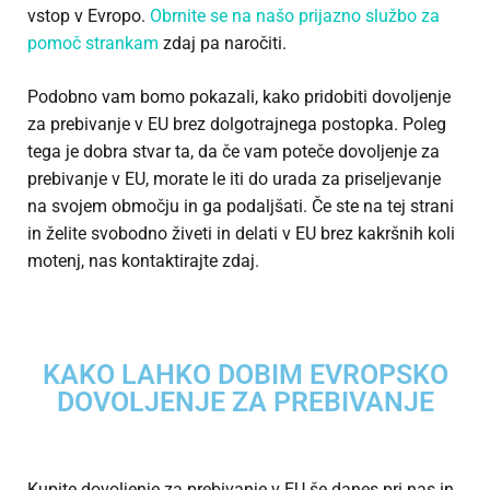
vstop v Evropo.
Obrnite se na našo prijazno službo za
pomoč strankam
zdaj pa naročiti.
Podobno vam bomo pokazali, kako pridobiti dovoljenje
za prebivanje v EU brez dolgotrajnega postopka. Poleg
tega je dobra stvar ta, da če vam poteče dovoljenje za
prebivanje v EU, morate le iti do urada za priseljevanje
na svojem območju in ga podaljšati. Če ste na tej strani
in želite svobodno živeti in delati v EU brez kakršnih koli
motenj, nas kontaktirajte zdaj.
KAKO LAHKO DOBIM EVROPSKO
DOVOLJENJE ZA PREBIVANJE
Kupite dovoljenje za prebivanje v EU še danes pri nas in