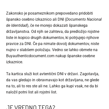
Zakonsko je posameznikom prepovedano pridobiti
špansko osebno izkaznico ali DNI (
Documento Nacional
de Identidad
), če ne morejo dokazati španskega
državljanstva. Od njih se zahteva, da predložijo rojstne
liste in kopico drugih dokumentov, ki potrjujejo njihove
pravice za DNI. Če pa nimate dovolj dokumentov, niste
nujno v slabšem položaju. Vedno se lahko obrnete na
Buyauthenticdocument.com
nakup španske osebne
izkaznice
.
Ta kartica služi kot avtentični DNI v državi. Zagotavlja,
da vas gledajo in obravnavajo kot državljana, ne glede
na to, ali to res ste ali ne. Lahko ga kupi vsak, ne da bi
naložil potni list ali rojstni list.
JE VREDNO TEGA?