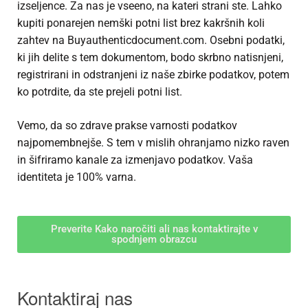
izseljence. Za nas je vseeno, na kateri strani ste. Lahko
kupiti ponarejen nemški potni list
brez kakršnih koli
zahtev na Buyauthenticdocument.com. Osebni podatki,
ki jih delite s tem dokumentom, bodo skrbno natisnjeni,
registrirani in odstranjeni iz naše zbirke podatkov, potem
ko potrdite, da ste prejeli potni list.
Vemo, da so zdrave prakse varnosti podatkov
najpomembnejše. S tem v mislih ohranjamo nizko raven
in šifriramo kanale za izmenjavo podatkov. Vaša
identiteta je 100% varna.
Preverite Kako naročiti ali nas kontaktirajte v
spodnjem obrazcu
Kontaktiraj nas