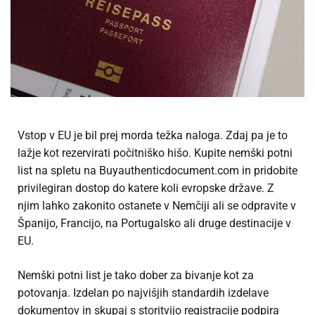
Vstop v EU je bil prej morda težka naloga. Zdaj pa je to
lažje kot rezervirati počitniško hišo.
Kupite nemški potni
list na spletu
na Buyauthenticdocument.com in pridobite
privilegiran dostop do katere koli evropske države. Z
njim lahko zakonito ostanete v Nemčiji ali se odpravite v
Španijo, Francijo, na Portugalsko ali druge destinacije v
EU.
Nemški potni list je tako dober za bivanje kot za
potovanja. Izdelan po najvišjih standardih izdelave
dokumentov in skupaj s storitvijo registracije podpira