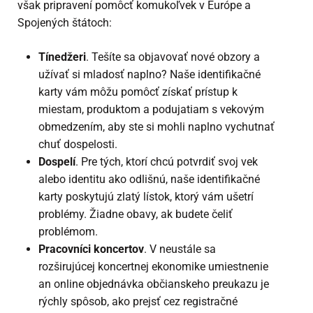
však pripravení pomôcť komukoľvek v Európe a
Spojených štátoch:
Tínedžeri
. Tešíte sa objavovať nové obzory a
užívať si mladosť naplno? Naše identifikačné
karty vám môžu pomôcť získať prístup k
miestam, produktom a podujatiam s vekovým
obmedzením, aby ste si mohli naplno vychutnať
chuť dospelosti.
Dospelí
. Pre tých, ktorí chcú potvrdiť svoj vek
alebo identitu ako odlišnú, naše identifikačné
karty poskytujú zlatý lístok, ktorý vám ušetrí
problémy. Žiadne obavy, ak budete čeliť
problémom.
Pracovníci koncertov
. V neustále sa
rozširujúcej koncertnej ekonomike umiestnenie
an
online objednávka občianskeho preukazu
je
rýchly spôsob, ako prejsť cez registračné