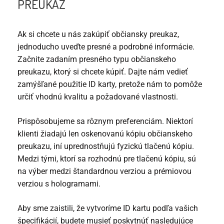
PREUKAZ
Ak si chcete u nás zakúpiť občiansky preukaz,
jednoducho uveďte presné a podrobné informácie.
Začnite zadaním presného typu občianskeho
preukazu, ktorý si chcete kúpiť. Dajte nám vedieť
zamýšľané použitie ID karty, pretože nám to pomôže
určiť vhodnú kvalitu a požadované vlastnosti.
Prispôsobujeme sa rôznym preferenciám. Niektorí
klienti žiadajú len oskenovanú kópiu občianskeho
preukazu, iní uprednostňujú fyzickú tlačenú kópiu.
Medzi tými, ktorí sa rozhodnú pre tlačenú kópiu, sú
na výber medzi štandardnou verziou a prémiovou
verziou s hologramami.
Aby sme zaistili, že vytvoríme ID kartu podľa vašich
špecifikácií, budete musieť poskytnúť nasledujúce