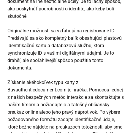
dokument na iné neoficiálne účely. Je to lacný spôsob,
ako poskytnúť podrobnosti o identite, ako keby boli
skutočné.
Originálne možnosti sa vzťahujú na registrované ID.
Predávajú sa ako kompletný balík obsahujúci plastovú
identifikačnú kartu a databázovú službu, ktorá
synchronizuje ID s vašimi digitálnymi údajmi. Je to
drahší, ale spoľahlivejší spôsob použitia tohto
dokumentu.
Získanie akéhokoľvek typu karty z
Buyauthenticdocument.com je hračka. Pomocou jednej
z našich bezpečných metód interakcie sa skontaktujte s
naším tímom a požiadajte o a
falošný občiansky
preukaz online
alebo jeho pravý náprotivok. Po výbere
požadovaného formátu zadajte identifikačné údaje,
ktoré bežne nájdete na preukazoch totožnosti, aby sme