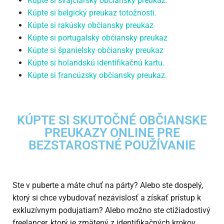
Kúpte si švajčiarsky občiansky preukaz.
Kúpte si belgický preukaz totožnosti.
Kúpte si rakúsky občiansky preukaz
Kúpte si portugalský občiansky preukaz
Kúpte si španielsky občiansky preukaz
Kúpte si holandskú identifikačnú kartu.
Kúpte si francúzsky občiansky preukaz.
KÚPTE SI SKUTOČNÉ OBČIANSKE
PREUKAZY ONLINE PRE
BEZSTAROSTNÉ POUŽÍVANIE
Ste v puberte a máte chuť na párty? Alebo ste dospelý,
ktorý si chce vybudovať nezávislosť a získať prístup k
exkluzívnym podujatiam? Alebo možno ste ctižiadostivý
freelancer, ktorý je zmätený z identifikačných krokov,