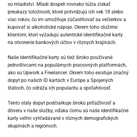
sú mladiství. Mladí dospelí rovnako túžia získať
preukazy totožnosti, ktoré potvrdzujú ich vek 18 alebo
viac rokov, čo im umožňuje zúčastňovať sa večierkov a
kupovať si alkoholické nápoje. Okrem toho slúžime
klientom, ktorí vyžadujú autentické identifikačné karty
na otvorenie bankových účtov v rôznych krajinách.
Naše identifikačné karty sú tiež široko používané
jednotlivcami na populárnych pracovných platformách,
ako sú Upwork a Freelancer. Okrem toho existuje značný
dopyt po našich ID kartách v Európe a Spojených
štátoch, čo odráža ich popularitu a spoľahlivosť.
Tento stály dopyt podčiarkuje širokú príťažlivosť a
dôveru v naše služby, vďaka čomu sú naše identifikačné
karty veľmi vyhľadávané v rôznych demografických
skupinách a regiónoch.