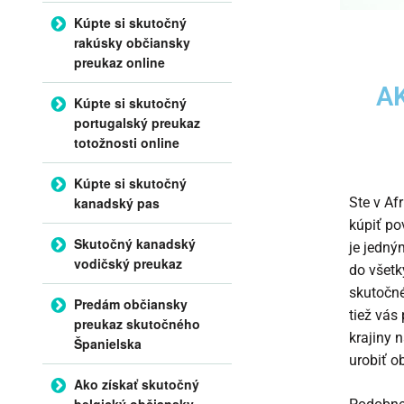
Kúpte si skutočný
rakúsky občiansky
preukaz online
A
Kúpte si skutočný
portugalský preukaz
totožnosti online
Kúpte si skutočný
kanadský pas
Ste v Af
kúpiť po
Skutočný kanadský
je jedný
vodičský preukaz
do všetk
skutočné
Predám občiansky
tiež vás
preukaz skutočného
krajiny 
Španielska
urobiť o
Ako získať skutočný
belgický občiansky