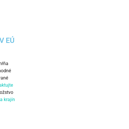
V EÚ
ahŕňa
chodné
vané
ktujte
nožstvo
a krajín