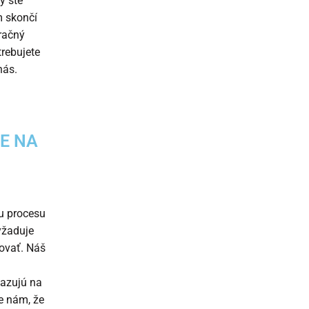
y ste
m skončí
gračný
trebujete
nás.
E NA
mu procesu
yžaduje
ovať. Náš
kazujú na
te nám, že