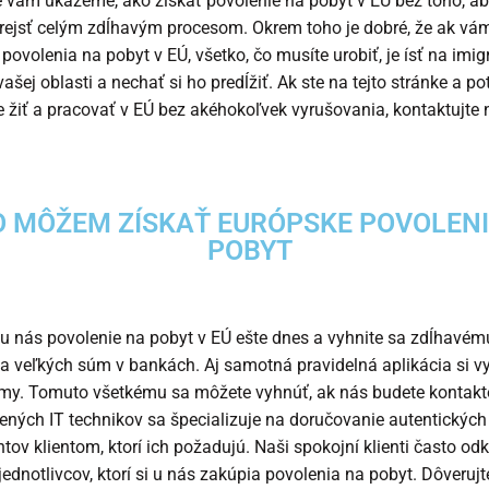
vám ukážeme, ako získať povolenie na pobyt v EÚ bez toho, ab
rejsť celým zdĺhavým procesom. Okrem toho je dobré, že ak vá
 povolenia na pobyt v EÚ, všetko, čo musíte urobiť, je ísť na imi
ašej oblasti a nechať si ho predĺžiť. Ak ste na tejto stránke a po
 žiť a pracovať v EÚ bez akéhokoľvek vyrušovania, kontaktujte 
 MÔŽEM ZÍSKAŤ EURÓPSKE POVOLENI
POBYT
 u nás povolenie na pobyt v EÚ ešte dnes a vyhnite sa zdĺhavé
a veľkých súm v bankách. Aj samotná pravidelná aplikácia si v
my. Tomuto všetkému sa môžete vyhnúť, ak nás budete kontakt
ených IT technikov sa špecializuje na doručovanie autentických
ov klientom, ktorí ich požadujú. Naši spokojní klienti často od
jednotlivcov, ktorí si u nás zakúpia povolenia na pobyt. Dôveruj