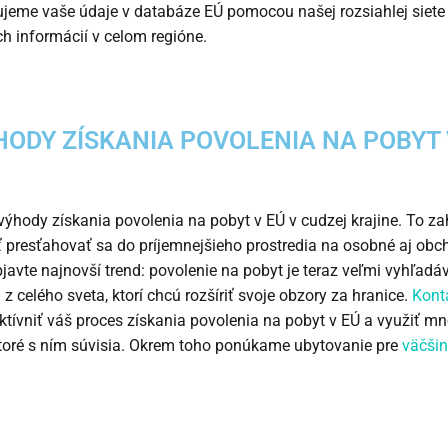
ujeme vaše údaje v databáze EÚ pomocou našej rozsiahlej siete
h informácií v celom regióne.
HODY ZÍSKANIA POVOLENIA NA POBYT 
výhody získania povolenia na pobyt v EÚ v cudzej krajine. To z
presťahovať sa do príjemnejšieho prostredia na osobné aj ob
bjavte najnovší trend: povolenie na pobyt je teraz veľmi vyhľadá
z celého sveta, ktorí chcú rozšíriť svoje obzory za hranice.
Konta
ktívniť váš proces získania povolenia na pobyt v EÚ a využiť m
toré s ním súvisia. Okrem toho ponúkame ubytovanie pre
väčšin