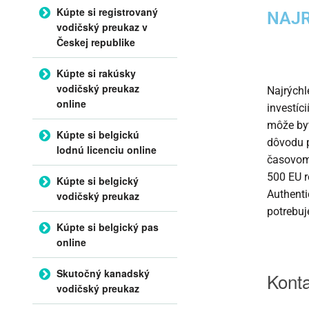
Kúpte si registrovaný
NAJR
vodičský preukaz v
Českej republike
Kúpte si rakúsky
vodičský preukaz
Najrýchl
online
investíc
môže by
Kúpte si belgickú
dôvodu p
lodnú licenciu online
časovom
500 EU r
Kúpte si belgický
Authenti
vodičský preukaz
potrebuj
Kúpte si belgický pas
online
Skutočný kanadský
Konta
vodičský preukaz