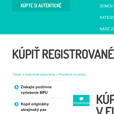
KÚPTE SI AUTENTICKÉ
DOMOV
DOKUMENTY
KATEGÓ
NAŠE Z
KÚPIŤ REGISTROVAN
Kúpte si autentické dokumenty
»
Povolenie na pobyt
Preskočiť na obsah
Získajte pozitívne
vyriešenie MPU
KÚP
Komentujte
Kúpiť originálny
V E
ukrajinský pas