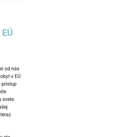
 EÚ
 si od nás
pobyt v EÚ
 prístup
ite
 svete.
ašej
teraz