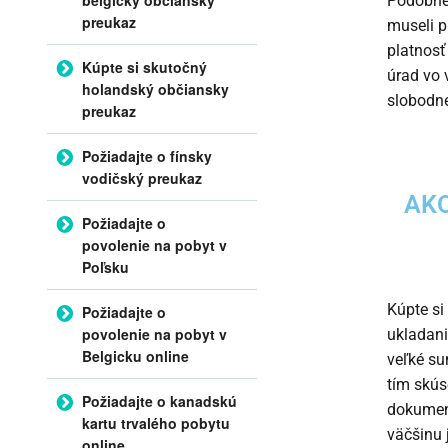
Podobne 
preukaz
museli p
platnosť
Kúpte si skutočný
úrad vo v
holandský občiansky
slobodne
preukaz
Požiadajte o fínsky
vodičský preukaz
AKO
Požiadajte o
povolenie na pobyt v
Poľsku
Kúpte si
Požiadajte o
povolenie na pobyt v
ukladani
Belgicku online
veľké su
tím skús
Požiadajte o kanadskú
dokument
kartu trvalého pobytu
väčšinu 
online.