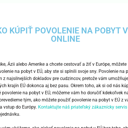
KO KÚPIŤ POVOLENIE NA POBYT V
ONLINE
rike, Ázii alebo Amerike a chcete cestovať a žiť v Európe, môžete
volenie na pobyt v EÚ, aby ste si splnili svoje sny. Povolenie na 
m z najsilnejších dokladov pre cudzincov, pretože vám umožňuje
ých krajín EÚ dokonca aj bez pasu. Okrem toho, ak si od nás kúp
 povolenie na pobyt v EÚ, môžeme vám ho doručiť kdekoľvek na
 prevedieme tým, ako môžete použiť povolenie na pobyt v EÚ z v
na vstup do Európy.
Kontaktujte náš priateľský zákaznícky servis
bjednávku.