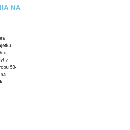
NIA NA
era
ajetku
hto
yt v
robu 50-
 na
Ak