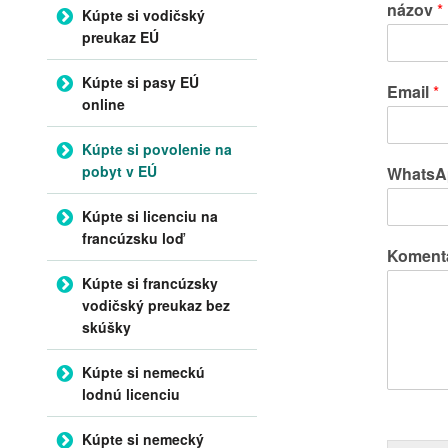
názov
*
Kúpte si vodičský
preukaz EÚ
Kúpte si pasy EÚ
Email
*
online
Kúpte si povolenie na
pobyt v EÚ
WhatsAp
Kúpte si licenciu na
francúzsku loď
Komentá
Kúpte si francúzsky
vodičský preukaz bez
skúšky
Kúpte si nemeckú
lodnú licenciu
Kúpte si nemecký