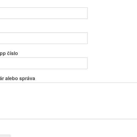
p číslo
r alebo správa