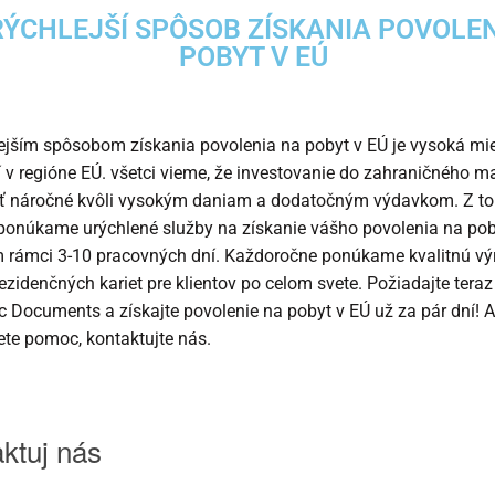
ÝCHLEJŠÍ SPÔSOB ZÍSKANIA POVOLE
POBYT V EÚ
ejším spôsobom získania povolenia na pobyt v EÚ je vysoká mi
ií v regióne EÚ. všetci vieme, že investovanie do zahraničného m
ť náročné kvôli vysokým daniam a dodatočným výdavkom. Z to
onúkame urýchlené služby na získanie vášho povolenia na pob
 rámci 3-10 pracovných dní. Každoročne ponúkame kvalitnú vý
ezidenčných kariet pre klientov po celom svete. Požiadajte teraz
c Documents a získajte povolenie na pobyt v EÚ už za pár dní! 
ete pomoc, kontaktujte nás.
ktuj nás