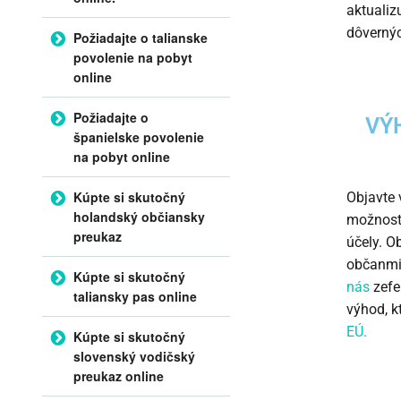
aktualiz
dôvernýc
Požiadajte o talianske
povolenie na pobyt
online
Požiadajte o
VÝ
španielske povolenie
na pobyt online
Kúpte si skutočný
Objavte 
holandský občiansky
možnosť 
preukaz
účely. O
občanmi 
Kúpte si skutočný
nás
zefe
taliansky pas online
výhod, k
EÚ.
Kúpte si skutočný
slovenský vodičský
preukaz online