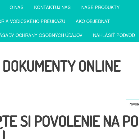
O NÁS
KONTAKTUJ NÁS
NAŠE PRODUKTY
RIA VODIČSKÉHO PREUKAZU
AKO OBJEDNAŤ
ÁSADY OCHRANY OSOBNÝCH ÚDAJOV
NAHLÁSIŤ PODVOD
É DOKUMENTY ONLINE
Povol
TE SI POVOLENIE NA P
Ú