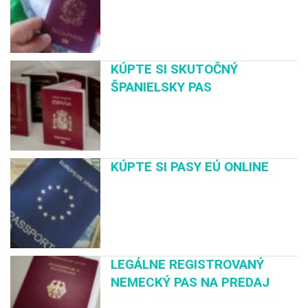
KÚPTE SI SKUTOČNÝ
ŠPANIELSKY PAS
KÚPTE SI PASY EÚ ONLINE
LEGÁLNE REGISTROVANÝ
NEMECKÝ PAS NA PREDAJ