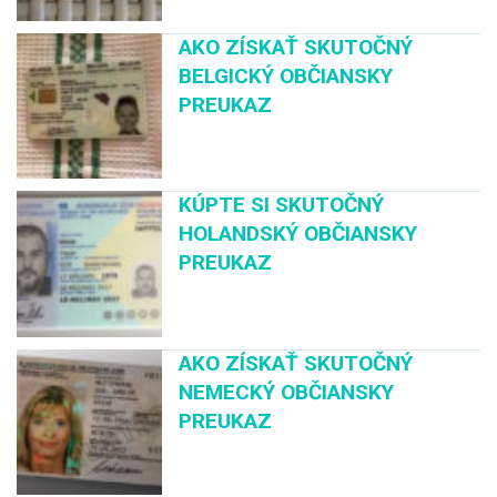
AKO ZÍSKAŤ SKUTOČNÝ
BELGICKÝ OBČIANSKY
PREUKAZ
KÚPTE SI SKUTOČNÝ
HOLANDSKÝ OBČIANSKY
PREUKAZ
AKO ZÍSKAŤ SKUTOČNÝ
NEMECKÝ OBČIANSKY
PREUKAZ