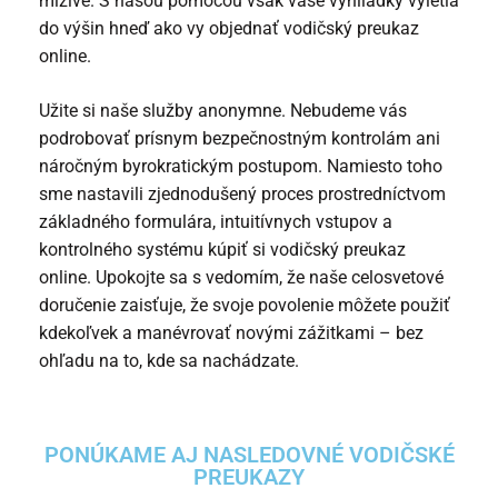
mizivé. S našou pomocou však vaše vyhliadky vyletia
do výšin hneď ako vy
objednať vodičský preukaz
online
.
Užite si naše služby anonymne. Nebudeme vás
podrobovať prísnym bezpečnostným kontrolám ani
náročným byrokratickým postupom. Namiesto toho
sme nastavili zjednodušený proces prostredníctvom
základného formulára, intuitívnych vstupov a
kontrolného systému
kúpiť si vodičský preukaz
online
. Upokojte sa s vedomím, že naše celosvetové
doručenie zaisťuje, že svoje povolenie môžete použiť
kdekoľvek a manévrovať novými zážitkami – bez
ohľadu na to, kde sa nachádzate.
PONÚKAME AJ NASLEDOVNÉ VODIČSKÉ
PREUKAZY