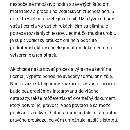
nespočetné množstvo hodín strávených štúdiom
materiálov a prácou na vodičských zručnostiach. S
nami to všetko môžete preskočiť. Už o týždeň bude
vaša licencia vo vašich rukách, čím sa eliminuje
potreba rozsiahlych testov. Jediné, čo musíte urobiť,
je
kúpiť vodičský preukaz online
a odošlite
podrobnosti, ktoré chcete pridať do dokumentu na
vytvorenie a registráciu.
Ak chcete naštartovať proces a výrazne ušetriť na
licencii, vyplňte pohodlne uvedený formulár nižšie.
Náš záväzok k legitimite znamená, že vaša licencia
bude bez problémov integrovaná do vládnej
databázy, takže môžete získať overiteľný dokument,
ktorý potvrdí jej pravosť. Vaše povolenie sa môže
pochváliť všetkými hologramami a ďalšími atribútmi
pravého preukazu, čo vám umožňuje jazdiť s istotou.