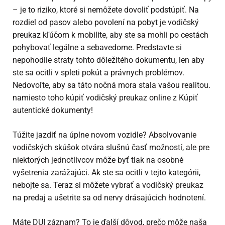
– je to riziko, ktoré si nemôžete dovoliť podstúpiť. Na
rozdiel od pasov alebo povolení na pobyt je vodičský
preukaz kľúčom k mobilite, aby ste sa mohli po cestách
pohybovať legálne a sebavedome. Predstavte si
nepohodlie straty tohto dôležitého dokumentu, len aby
ste sa ocitli v spleti pokút a právnych problémov.
Nedovoľte, aby sa táto nočná mora stala vašou realitou.
namiesto toho
kúpiť vodičský preukaz online
z Kúpiť
autentické dokumenty!
Túžite jazdiť na úplne novom vozidle? Absolvovanie
vodičských skúšok otvára slušnú časť možností, ale pre
niektorých jednotlivcov môže byť tlak na osobné
vyšetrenia zarážajúci. Ak ste sa ocitli v tejto kategórii,
nebojte sa. Teraz si môžete vybrať a
vodičský preukaz
na predaj
a ušetrite sa od nervy drásajúcich hodnotení.
Máte DUI záznam? To je ďalší dôvod, prečo môže naša