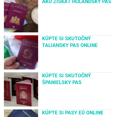
AKO ZÍSKAŤ HOLANDSKÝ PAS
KÚPTE SI SKUTOČNÝ
TALIANSKY PAS ONLINE
KÚPTE SI SKUTOČNÝ
ŠPANIELSKY PAS
KÚPTE SI PASY EÚ ONLINE