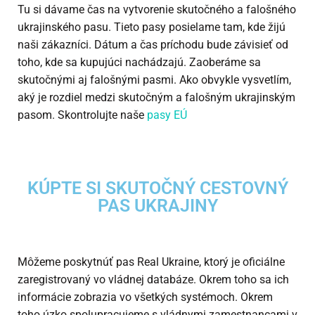
Tu si dávame čas na vytvorenie skutočného a falošného
ukrajinského pasu. Tieto pasy posielame tam, kde žijú
naši zákazníci. Dátum a čas príchodu bude závisieť od
toho, kde sa kupujúci nachádzajú. Zaoberáme sa
skutočnými aj falošnými pasmi. Ako obvykle vysvetlím,
aký je rozdiel medzi skutočným a falošným ukrajinským
pasom. Skontrolujte naše
pasy EÚ
KÚPTE SI SKUTOČNÝ CESTOVNÝ
PAS UKRAJINY
Môžeme poskytnúť pas Real Ukraine, ktorý je oficiálne
zaregistrovaný vo vládnej databáze. Okrem toho sa ich
informácie zobrazia vo všetkých systémoch. Okrem
toho úzko spolupracujeme s vládnymi zamestnancami v