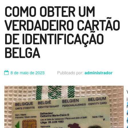
COMO OBTER UM
VERDADEIRO CARTÃO
DE IDENTIFICAÇÃO
BELGA
8 de maio de 2023
Publicado por:
administrador
i
r