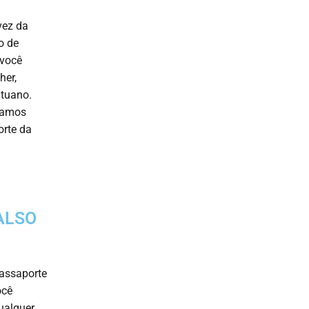
vez da
o de
 você
her,
ituano.
ramos
rte da
ALSO
assaporte
ocê
qualquer