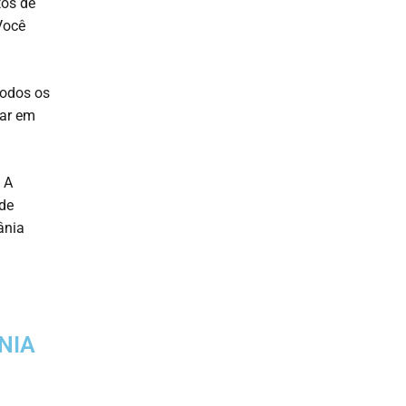
tos de
Você
todos os
rar em
 A
ode
ânia
NIA