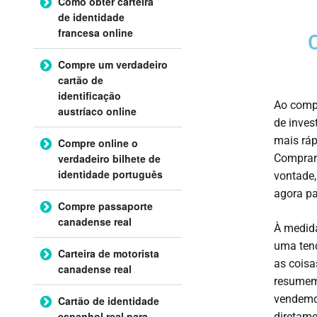
Como obter carteira
de identidade
francesa online
Compre um verdadeiro
cartão de
identificação
Ao compr
austríaco online
de inves
mais ráp
Compre online o
Comprar 
verdadeiro bilhete de
identidade português
vontade,
agora pa
Compre passaporte
canadense real
À medida
uma tend
Carteira de motorista
as coisa
canadense real
resumem 
vendemos
Cartão de identidade
espanhol real para
diretame