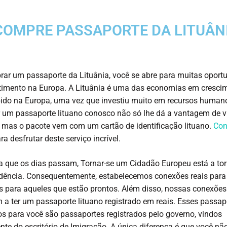
COMPRE PASSAPORTE DA LITUÂN
ar um passaporte da Lituânia, você se abre para muitas oport
timento na Europa. A Lituânia é uma das economias em cresci
ido na Europa, uma vez que investiu muito em recursos human
um passaporte lituano conosco não só lhe dá a vantagem de vi
 mas o pacote vem com um cartão de identificação lituano.
Con
ra desfrutar deste serviço incrível.
 que os dias passam, Tornar-se um Cidadão Europeu está a tor
ência. Consequentemente, estabelecemos conexões reais para f
s para aqueles que estão prontos. Além disso, nossas conexões
a ter um passaporte lituano registrado em reais. Esses passap
 para você são passaportes registrados pelo governo, vindos
nte do escritório de Imigração. A única diferença é que você nã