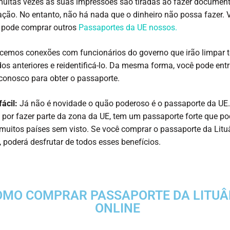
uitas vezes as suas impressões são tiradas ao fazer documen
cação. No entanto, não há nada que o dinheiro não possa fazer. 
pode comprar outros
Passaportes da UE nossos.
cemos conexões com funcionários do governo que irão limpar 
os anteriores e reidentificá-lo. Da mesma forma, você pode ent
conosco para obter o passaporte.
ácil:
Já não é novidade o quão poderoso é o passaporte da UE.
, por fazer parte da zona da UE, tem um passaporte forte que p
muitos países sem visto. Se você comprar o passaporte da Litu
 poderá desfrutar de todos esses benefícios.
OMO COMPRAR PASSAPORTE DA LITUÂ
ONLINE