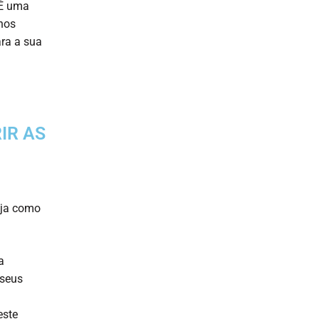
 É uma
 nos
ara a sua
IR AS
eja como
a
 seus
este