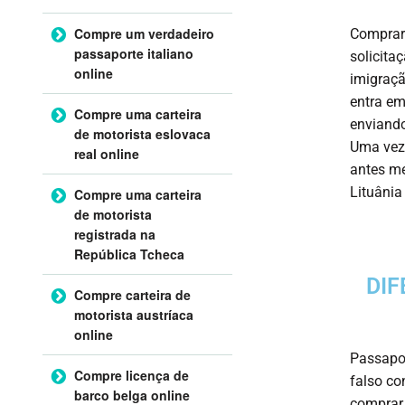
Compre um verdadeiro
Comprar 
passaporte italiano
solicita
online
imigraçã
entra em
Compre uma carteira
enviando
de motorista eslovaca
Uma vez
real online
antes m
Lituânia
Compre uma carteira
de motorista
registrada na
República Tcheca
DIF
Compre carteira de
motorista austríaca
online
Passapo
Compre licença de
falso co
barco belga online
comprar 