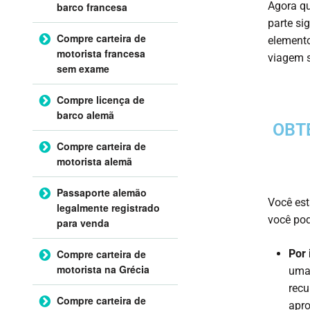
Agora qu
barco francesa
parte si
Compre carteira de
elemento
motorista francesa
viagem 
sem exame
Compre licença de
barco alemã
OBT
Compre carteira de
motorista alemã
Passaporte alemão
Você est
legalmente registrado
você pod
para venda
Por 
Compre carteira de
motorista na Grécia
uma 
recu
Compre carteira de
apro