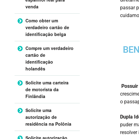
venda
passar p
cuidamos
Como obter um
verdadeiro cartão de
identificação belga
BEN
Compre um verdadeiro
cartão de
identificação
holandês
Solicite uma carteira
Possuir
de motorista da
crescime
Finlândia
o passap
Solicite uma
Dupla Id
autorização de
residência na Polônia
puder ma
resolver
Solicite autorização