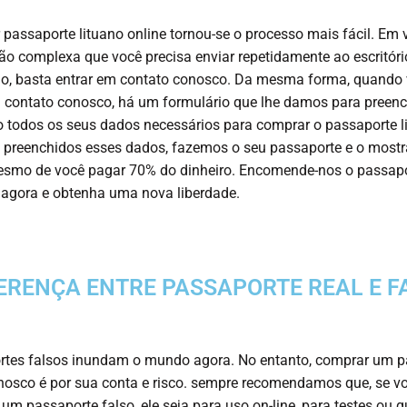
passaporte lituano online tornou-se o processo mais fácil. Em 
ção complexa que você precisa enviar repetidamente ao escritóri
o, basta entrar em contato conosco. Da mesma forma, quando
 contato conosco, há um formulário que lhe damos para preenc
 todos os seus dados necessários para comprar o passaporte l
 preenchidos esses dados, fazemos o seu passaporte e o most
esmo de você pagar 70% do dinheiro. Encomende-nos o passapo
 agora e obtenha uma nova liberdade.
ERENÇA ENTRE PASSAPORTE REAL E F
rtes falsos inundam o mundo agora. No entanto, comprar um p
nosco é por sua conta e risco. sempre recomendamos que, se v
um passaporte falso, ele seja para uso on-line, para testes ou 