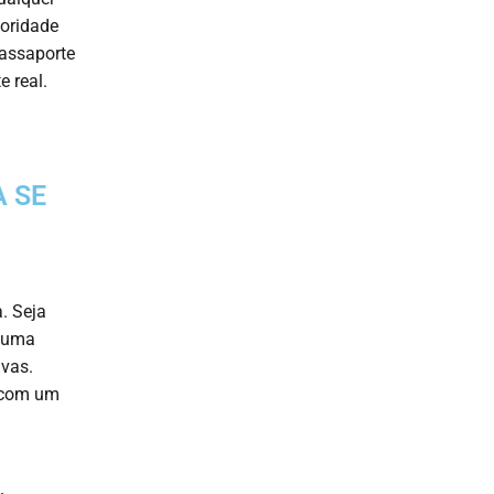
ioridade
passaporte
e real.
 SE
. Seja
é uma
ivas.
r com um