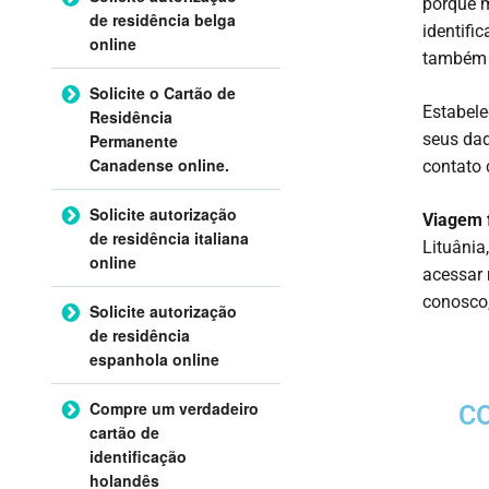
porque m
de residência belga
identifi
online
também 
Solicite o Cartão de
Estabele
Residência
seus dad
Permanente
Canadense online.
contato 
Solicite autorização
Viagem f
de residência italiana
Lituânia
online
acessar 
conosco,
Solicite autorização
de residência
espanhola online
Compre um verdadeiro
C
cartão de
identificação
holandês