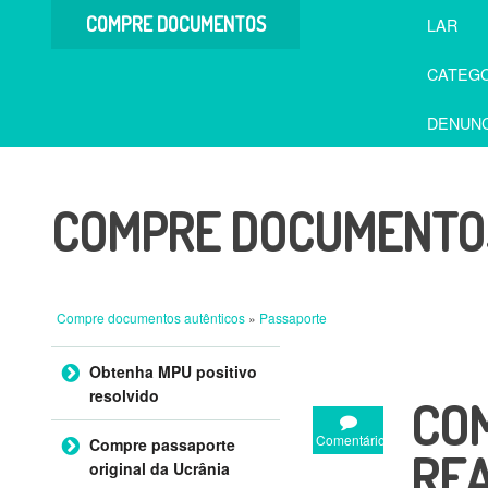
COMPRE DOCUMENTOS
LAR
AUTÊNTICOS
CATEGO
DENUNC
COMPRE DOCUMENTOS
Compre documentos autênticos
»
Passaporte
Ir para o conteúdo
Obtenha MPU positivo
resolvido
CO
Comentário
Compre passaporte
REA
original da Ucrânia