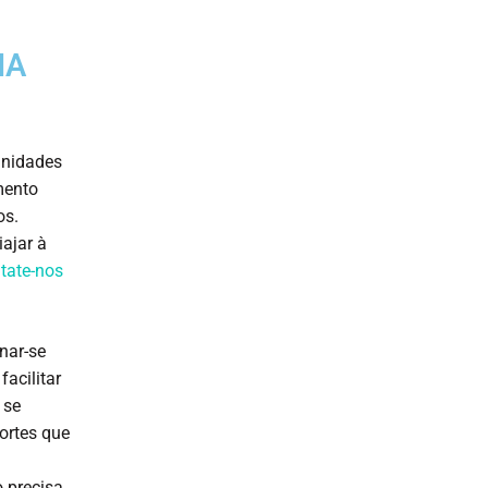
IA
unidades
mento
os.
ajar à
tate-nos
nar-se
acilitar
 se
ortes que
o precisa