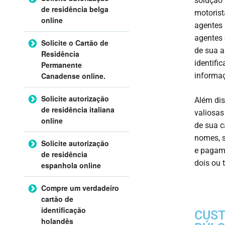
solução 
de residência belga
motoris
online
agentes 
agentes 
Solicite o Cartão de
de sua a
Residência
identifi
Permanente
informaç
Canadense online.
Solicite autorização
Além dis
de residência italiana
valiosas
online
de sua c
nomes, s
Solicite autorização
e pagame
de residência
dois ou t
espanhola online
Compre um verdadeiro
cartão de
identificação
CUST
holandês