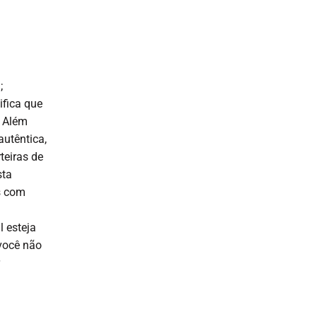
;
ifica que
. Além
utêntica,
eiras de
sta
s com
l esteja
 você não