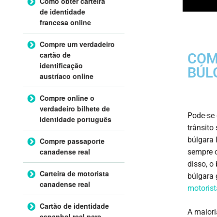
Como obter carteira
de identidade
francesa online
Compre um verdadeiro
cartão de
COM
identificação
BÚL
austríaco online
Compre online o
verdadeiro bilhete de
Pode-se 
identidade português
trânsito
búlgara 
Compre passaporte
canadense real
sempre o
disso, o
Carteira de motorista
búlgara
canadense real
motorist
Cartão de identidade
A maior
espanhol real para