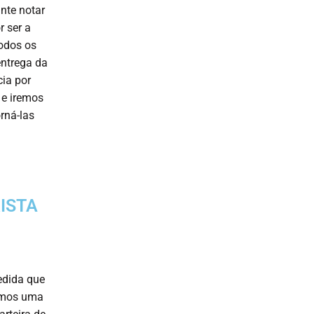
nte notar
r ser a
todos os
entrega da
cia por
e iremos
rná-las
ISTA
edida que
cemos uma