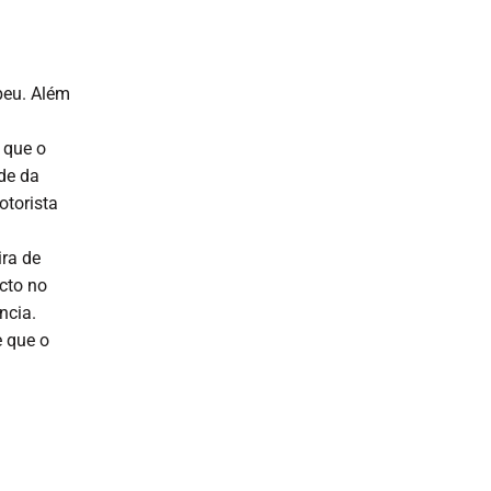
peu. Além
a
 que o
de da
otorista
ira de
cto no
ncia.
e que o