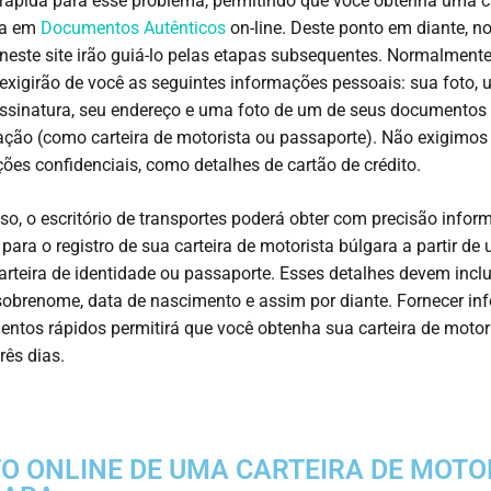
rápida para esse problema, permitindo que você obtenha uma ca
ta em
Documentos Autênticos
on-line. Deste ponto em diante, n
neste site irão guiá-lo pelas etapas subsequentes. Normalment
exigirão de você as seguintes informações pessoais: sua foto, 
ssinatura, seu endereço e uma foto de um de seus documentos
cação (como carteira de motorista ou passaporte). Não exigimos
ões confidenciais, como detalhes de cartão de crédito.
so, o escritório de transportes poderá obter com precisão info
 para o registro de sua carteira de motorista búlgara a partir de
arteira de identidade ou passaporte. Esses detalhes devem inclu
obrenome, data de nascimento e assim por diante. Fornecer i
ntos rápidos permitirá que você obtenha sua carteira de motor
rês dias.
O ONLINE DE UMA CARTEIRA DE MOTO