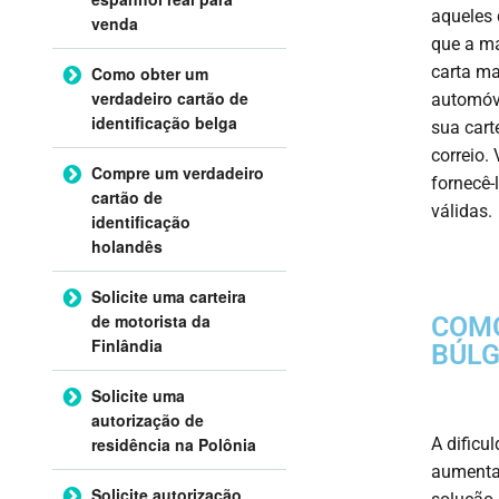
aqueles 
venda
que a ma
carta ma
Como obter um
verdadeiro cartão de
automóve
identificação belga
sua cart
correio
Compre um verdadeiro
fornecê-
cartão de
válidas.
identificação
holandês
Solicite uma carteira
de motorista da
COMO
Finlândia
BÚLG
Solicite uma
autorização de
A dificu
residência na Polônia
aumenta
Solicite autorização