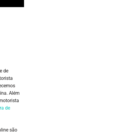
e de
orista
erecemos
ína. Além
motorista
ra de
line são