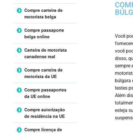
COMP
Compre carteira de
BÚLG
motorista belga
Compre passaporte
Você pod
belga online
fornecer
Carteira de motorista
você pod
canadense real
disso, q
sempre 
Compre carteira de
motorist
motorista da UE
búlgara 
testes p
Compre passaportes
Além dis
da UE online
totalmen
Compre autorização
esteja s
de residência na UE
suspensõ
Compre licença de