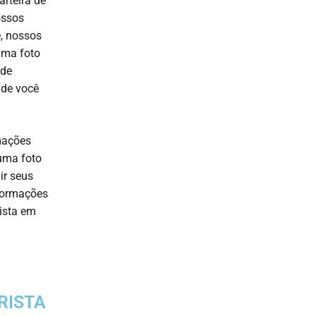
rteira de
ossos
e, nossos
uma foto
 de
 de você
rmações
 uma foto
ir seus
nformações
ista em
RISTA