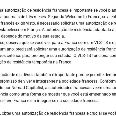
a autorização de residência francesa é importante se você plane
a por mais de três meses. Segundo Welcome to France, se a en
o francês exigir visto, é necessário solicitar uma autorização de 
estabelecer em França. A autorização de residência adaptada à
 depende do motivo da sua estadia.
so, observa que se você vier para a França com um VLS-TS e qui
um ano, precisará solicitar uma autorização de residência fran
aos critérios para prolongar sua estadia. O VLS-TS funciona c
ção de residência temporária na França.
zação de residência também é importante porque permite demon
romisso de viver e integrar-se na sociedade francesa. Conform
o por Nomad Capitalist, as autoridades francesas veem uma a
dência como uma forma de mostrar que você está empenhado e
er em França e em integrar-se na sociedade francesa.
, obter uma autorização de residência francesa é crucial se voc