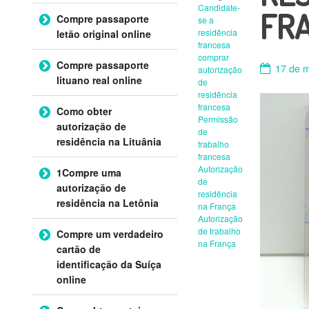
Candidate-
FR
Compre passaporte
se a
residência
letão original online
francesa
comprar
Compre passaporte
17 de 
autorização
lituano real online
de
residência
francesa
Como obter
Permissão
autorização de
de
residência na Lituânia
trabalho
francesa
Autorização
1Compre uma
de
autorização de
residência
residência na Letônia
na França
Autorização
de trabalho
Compre um verdadeiro
na França
cartão de
identificação da Suíça
online