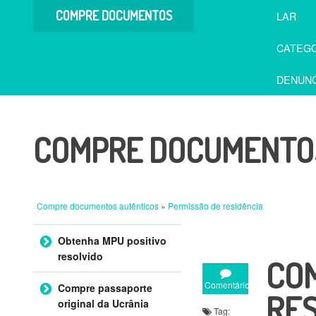
COMPRE DOCUMENTOS
LAR
AUTÊNTICOS
CATEGO
DENUNC
COMPRE DOCUMENTOS
Compre documentos autênticos
»
Permissão de residência
Ir para o conteúdo
Obtenha MPU positivo
resolvido
CO
Comentário
Compre passaporte
RES
original da Ucrânia
Tag: