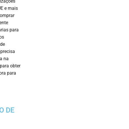
rizações
UE e mais
comprar
ente
rias para
os
 de
 precisa
ia na
para obter
ra para
O DE