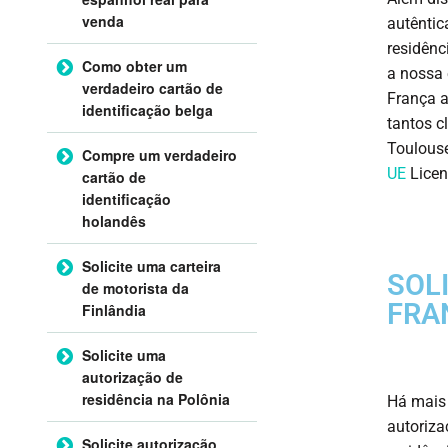
venda
autêntic
residênc
Como obter um
a nossa 
verdadeiro cartão de
França a
identificação belga
tantos c
Toulouse
Compre um verdadeiro
UE
Licen
cartão de
identificação
holandês
Solicite uma carteira
SOL
de motorista da
FRA
Finlândia
Solicite uma
autorização de
residência na Polônia
Há mais 
autoriza
Solicite autorização