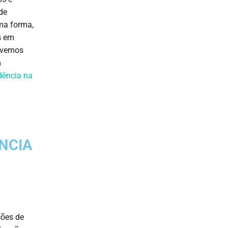
de
ma forma,
s em
Tivemos
m
dência na
NCIA
ções de