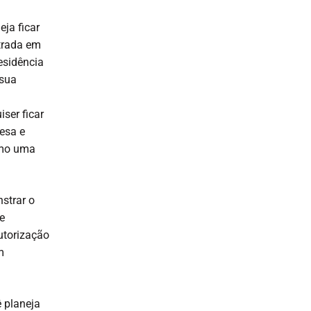
ja ficar
trada em
residência
 sua
ser ficar
cesa e
omo uma
strar o
e
utorização
m
ê planeja