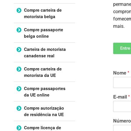
permanec
Compre carteira de
compromi
motorista belga
fornec
mais.
Compre passaporte
belga online
Entre
Carteira de motorista
canadense real
Compre carteira de
Nome
*
motorista da UE
Compre passaportes
da UE online
E-mail
*
Compre autorização
de residência na UE
Número
Compre licença de