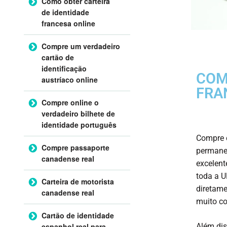
Como obter carteira
de identidade
francesa online
Compre um verdadeiro
cartão de
identificação
COM
austríaco online
FRA
Compre online o
verdadeiro bilhete de
identidade português
Compre c
Compre passaporte
permanec
canadense real
excelent
toda a U
Carteira de motorista
diretame
canadense real
muito co
Cartão de identidade
espanhol real para
Além dis