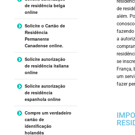
residênc
de residência belga
de resid
online
além. Po
conosco 
Solicite o Cartão de
fazendo 
Residência
Permanente
a autori
Canadense online.
compram
residênc
Solicite autorização
se inscr
de residência italiana
França, 
online
um servi
fazer pe
Solicite autorização
de residência
espanhola online
Compre um verdadeiro
IMPO
cartão de
RESI
identificação
holandês