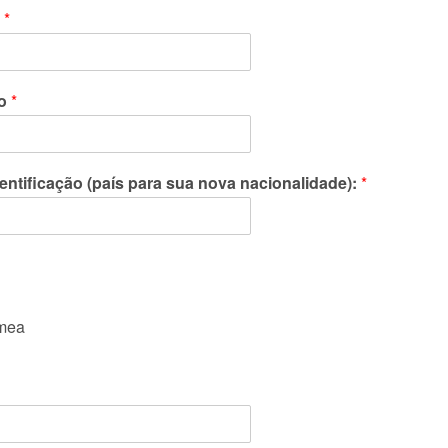
o
*
to
*
dentificação (país para sua nova nacionalidade):
*
mea