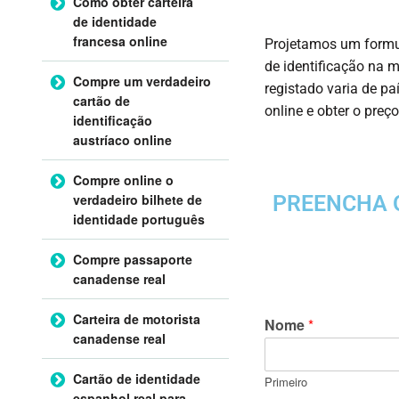
Como obter carteira
de identidade
francesa online
Projetamos um formul
de identificação na m
Compre um verdadeiro
registado varia de pa
cartão de
online e obter o preç
identificação
austríaco online
Compre online o
verdadeiro bilhete de
PREENCHA O
identidade português
Compre passaporte
canadense real
Carteira de motorista
Nome
*
canadense real
Cartão de identidade
Primeiro
espanhol real para