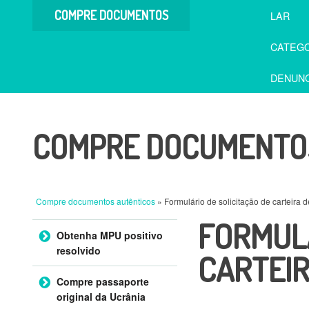
COMPRE DOCUMENTOS
LAR
AUTÊNTICOS
CATEGO
DENUNC
COMPRE DOCUMENTOS
Compre documentos autênticos
» Formulário de solicitação de carteira 
FORMULÁ
Ir para o conteúdo
Obtenha MPU positivo
resolvido
CARTEIR
Compre passaporte
original da Ucrânia