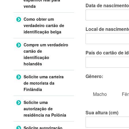
Data de nasciment
venda
Como obter um
verdadeiro cartão de
Local de nascimen
identificação belga
Compre um verdadeiro
cartão de
País do cartão de i
identificação
holandês
Gênero:
Solicite uma carteira
de motorista da
Finlândia
Macho
Fê
Solicite uma
autorização de
Sua altura (cm)
residência na Polônia
Solicite autorização