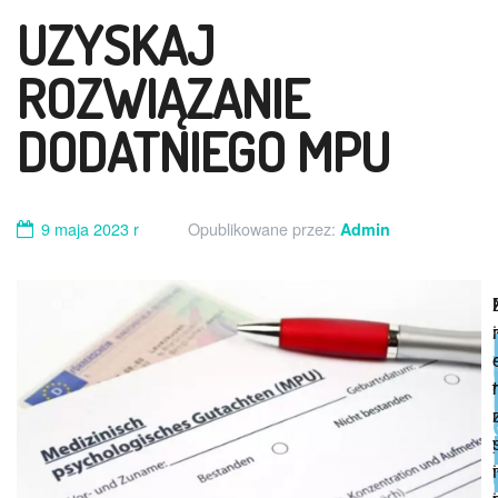
UZYSKAJ
ROZWIĄZANIE
DODATNIEGO MPU
9 maja 2023 r
Opublikowane przez:
Admin
i
t
i