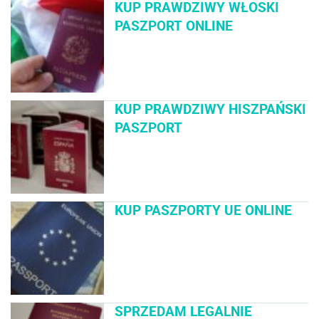
KUP PRAWDZIWY WŁOSKI
PASZPORT ONLINE
KUP PRAWDZIWY HISZPAŃSKI
PASZPORT
KUP PASZPORTY UE ONLINE
SPRZEDAM LEGALNIE