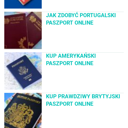
JAK ZDOBYĆ PORTUGALSKI
PASZPORT ONLINE
KUP AMERYKAŃSKI
PASZPORT ONLINE
KUP PRAWDZIWY BRYTYJSKI
PASZPORT ONLINE