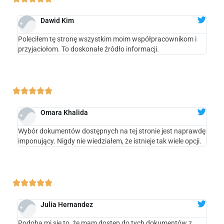
Dawid Kim
Poleciłem tę stronę wszystkim moim współpracownikom i
przyjaciołom. To doskonałe źródło informacji.





Omara Khalida
Wybór dokumentów dostępnych na tej stronie jest naprawdę
imponujący. Nigdy nie wiedziałem, że istnieje tak wiele opcji.





Julia Hernandez
Podoba mi się to, że mam dostęp do tych dokumentów z