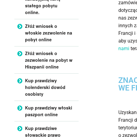
zamówien
stałego pobytu
dotycząc
online.
nas zezw
innych z
Złóż wniosek o
włoskie zezwolenie na
Francji 
pobyt online
aby uzys
nami
ter
Złóż wniosek o
zezwolenie na pobyt w
Hiszpanii online
ZNAC
Kup prawdziwy
WE F
holenderski dowód
osobisty
Kup prawdziwy włoski
Uzyskani
paszport online
Francji 
terytori
Kup prawdziwe
słowackie prawo
o zezwol