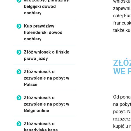
wniosku 
belgijski dowód
zapewnia
osobisty
całej Eu
francusk
Kup prawdziwy
także k
holenderski dowód
osobisty
Złóż wniosek o fińskie
prawo jazdy
ZŁÓ
WE 
Złóż wniosek o
zezwolenie na pobyt w
Polsce
Od ponad
Złóż wniosek o
zezwolenie na pobyt w
na pobyt
Belgii online
pobyt. N
rozszerz
Złóż wniosek o
kupić u 
kanadyjską kartę