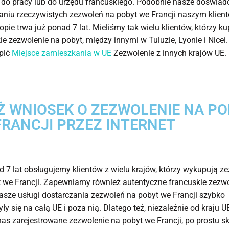
do pracy lub do urzędu francuskiego. Podobnie nasze doświad
niu rzeczywistych zezwoleń na pobyt we Francji naszym klien
ropie trwa już ponad 7 lat. Mieliśmy tak wielu klientów, którzy k
ie zezwolenie na pobyt, między innymi w Tuluzie, Lyonie i Nicei
upić
Miejsce zamieszkania w UE
Zezwolenie z innych krajów UE.
Ż WNIOSEK O ZEZWOLENIE NA PO
FRANCJI PRZEZ INTERNET
 7 lat obsługujemy klientów z wielu krajów, którzy wykupują z
 we Francji. Zapewniamy również autentyczne francuskie zezw
asze usługi dostarczania zezwoleń na pobyt we Francji szybko
yły się na całą UE i poza nią. Dlatego też, niezależnie od kraju 
nas zarejestrowane zezwolenie na pobyt we Francji, po prostu s