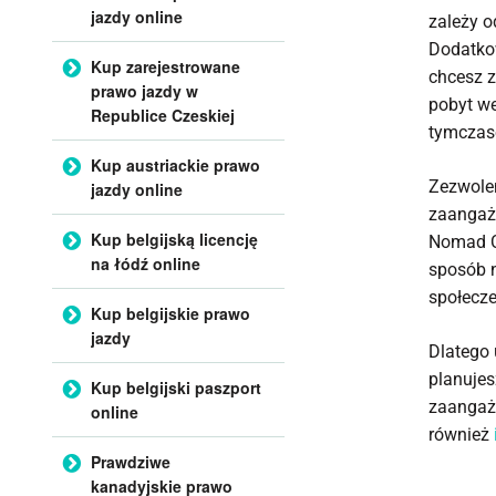
jazdy online
zależy 
Dodatkow
Kup zarejestrowane
chcesz z
prawo jazdy w
pobyt we
Republice Czeskiej
tymczas
Kup austriackie prawo
Zezwole
jazdy online
zaangażo
Kup belgijską licencję
Nomad Ca
na łódź online
sposób n
społecz
Kup belgijskie prawo
jazdy
Dlatego 
planujes
Kup belgijski paszport
zaangaż
online
również
Prawdziwe
kanadyjskie prawo