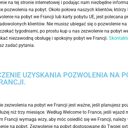
ie na tej stronie internetowej i podając nam niezbędne inform
e pozwolenia na pobyt. Około połowa naszych klientów, którzy 
olenie na pobyt we Francji lub karty pobytu UE, jest polecana p
adowolonych klientów. Nie musisz ubiegać się o pozwolenie na
i czekać tygodniami, po prostu kup u nas zezwolenie na pobyt we
kać niezawodną obsługę i spokojny pobyt we Francji.
Skontaktu
az zadać pytania.
ZENIE UZYSKANIA POZWOLENIA NA P
RANCJI.
e zezwolenia na pobyt we Francji jest ważne, jeśli planujesz p
dłużej niż trzy miesiące. Według Welcome to France, jeśli wjazd 
um Francji wymaga wizy, aby móc osiedlić się we Francji, należy
enie na pobyt. Zezwolenie na pobyt dostosowane do Twojej syt