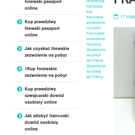
rezydencję
łotewski paszport
francuską
online
kup
17 maja
francuskie
Kup prawdziwy
zezwolenie
litewski paszport
na pobyt
Francuskie
online
zezwolenie
na pracę
Jak uzyskać litewskie
Zezwolenie
zezwolenie na pobyt
na pobyt
we Francji
Zezwolenie
1Kup łotewskie
na pracę
zezwolenie na pobyt
we Francji
Kup prawdziwy
szwajcarski dowód
osobisty online
Jak zdobyć francuski
dowód osobisty
online