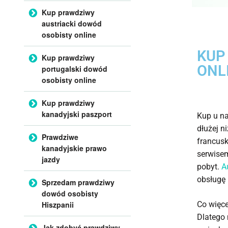
Kup prawdziwy
austriacki dowód
osobisty online
KUP
Kup prawdziwy
ONL
portugalski dowód
osobisty online
Kup prawdziwy
kanadyjski paszport
Kup u na
dłużej n
Prawdziwe
francusk
kanadyjskie prawo
serwisem
jazdy
pobyt.
A
obsługę 
Sprzedam prawdziwy
dowód osobisty
Hiszpanii
Co więce
Dlatego 
Jak zdobyć prawdziwy