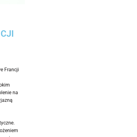
CJI
e Francji
ybkim
lenie na
yjazną
tyczne.
łożeniem