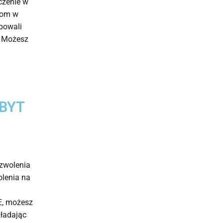
czenie w
tom w
upowali
. Możesz
BYT
ezwolenia
olenia na
UE, możesz
kładając