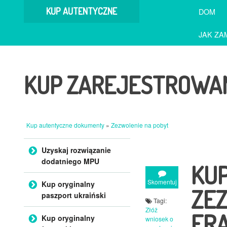
KUP AUTENTYCZNE
DOM
DOKUMENTY
JAK ZA
KUP ZAREJESTROWA
Kup autentyczne dokumenty
»
Zezwolenie na pobyt
Przejdź do treści
Uzyskaj rozwiązanie
dodatniego MPU
KU
Skomentuj
Kup oryginalny
ZEZ
paszport ukraiński
Tagi:
Złóż
FRA
Kup oryginalny
wniosek o