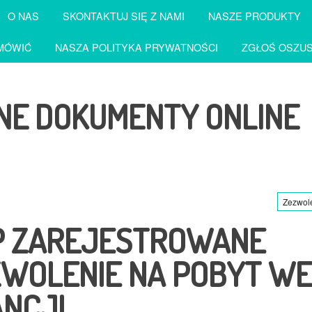
O NAS
SKONTAKTUJ SIĘ Z NAMI
NASZE PRODUKTY
MÓWIĆ
NASZA POLITYKA PRYWATNOŚCI
ZGŁOŚ OSZU
NE DOKUMENTY ONLINE
Zezwole
P ZAREJESTROWANE
WOLENIE NA POBYT WE
NCJI