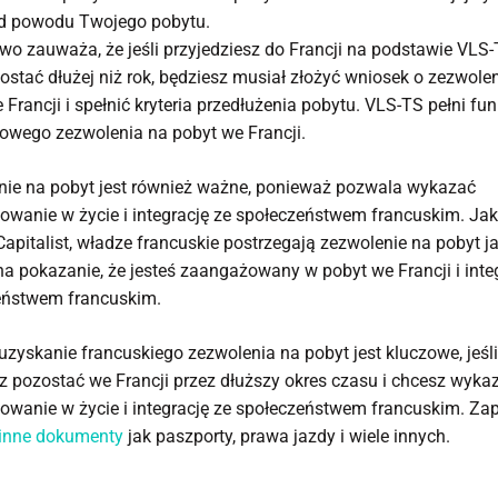
od powodu Twojego pobytu.
o zauważa, że jeśli przyjedziesz do Francji na podstawie VLS-
ostać dłużej niż rok, będziesz musiał złożyć wniosek o zezwole
 Francji i spełnić kryteria przedłużenia pobytu. VLS-TS pełni fun
owego zezwolenia na pobyt we Francji.
nie na pobyt jest również ważne, ponieważ pozwala wykazać
wanie w życie i integrację ze społeczeństwem francuskim. Ja
pitalist, władze francuskie postrzegają zezwolenie na pobyt j
a pokazanie, że jesteś zaangażowany w pobyt we Francji i inte
eństwem francuskim.
uzyskanie francuskiego zezwolenia na pobyt jest kluczowe, jeśli
z pozostać we Francji przez dłuższy okres czasu i chcesz wyka
owanie w życie i integrację ze społeczeństwem francuskim. Z
inne dokumenty
jak paszporty, prawa jazdy i wiele innych.