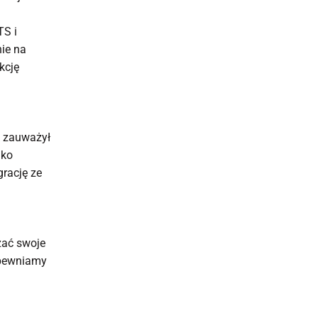
TS i
nie na
kcję
k zauważył
ako
grację ze
zać swoje
apewniamy