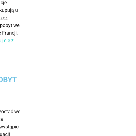
acje
kupują u
rzez
 pobyt we
 Francji,
j się z
OBYT
ozostać we
na
 wystąpić
uacji