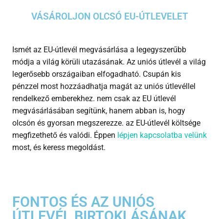
VÁSÁROLJON OLCSÓ EU-ÚTLEVELET
Ismét az EU-útlevél megvásárlása a legegyszerűbb
módja a világ körüli utazásának. Az uniós útlevél a világ
legerősebb országaiban elfogadható. Csupán kis
pénzzel most hozzáadhatja magát az uniós útlevéllel
rendelkező emberekhez. nem csak az EU útlevél
megvásárlásában segítünk, hanem abban is, hogy
olcsón és gyorsan megszerezze. az EU-útlevél költsége
megfizethető és valódi. Éppen
lépjen kapcsolatba velünk
most, és keress megoldást.
FONTOS ÉS AZ UNIÓS
ÚTLEVÉL BIRTOKLÁSÁNAK