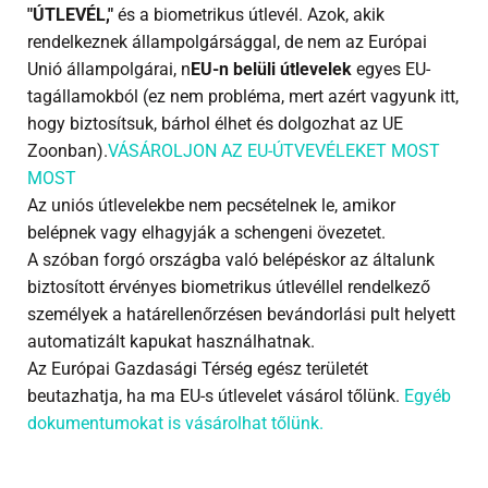
"ÚTLEVÉL,"
és a biometrikus útlevél. Azok, akik
rendelkeznek állampolgársággal, de nem az Európai
Unió állampolgárai, n
EU-n belüli útlevelek
egyes EU-
tagállamokból (ez nem probléma, mert azért vagyunk itt,
hogy biztosítsuk, bárhol élhet és dolgozhat az UE
Zoonban).
VÁSÁROLJON AZ EU-ÚTVEVÉLEKET MOST
MOST
Az uniós útlevelekbe nem pecsételnek le, amikor
belépnek vagy elhagyják a schengeni övezetet.
A szóban forgó országba való belépéskor az általunk
biztosított érvényes biometrikus útlevéllel rendelkező
személyek a határellenőrzésen bevándorlási pult helyett
automatizált kapukat használhatnak.
Az Európai Gazdasági Térség egész területét
beutazhatja, ha ma EU-s útlevelet vásárol tőlünk.
Egyéb
dokumentumokat is vásárolhat tőlünk.