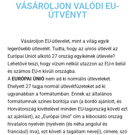
VÁSÁROLJON VALÓDI EU-
ÚTVÉNYT
Vásároljon EU-útlevelet, mint a világ egyik
legerősebb útlevelét. Tudta, hogy az uniós útlevél az
Európai Uniót alkotó 27 ország egyikének útlevele?
Lehetővé teszi, hogy vízum nélkül utazzon az EU-n belül
és számos EU-n kívüli országba.
A
EURÓPAI ÚNIÓ
nem ad ki normális útleveleket.
Ehelyett 27 tagja normál útlevélfüzeteket ad ki
ugyanabban a formátumban. Ennek az általános
formátumnak színes borítója van (a bordó ajánlott, és
Horvátország kivételével minden EU-tagország követi ezt
az ajánlást), az „Európai Unió” cím a kibocsátó ország
hivatalos nyelvén (nyelvein (és néha angolul és
franciául) írva), ezt követi a tagállam neve(i), címere, szó