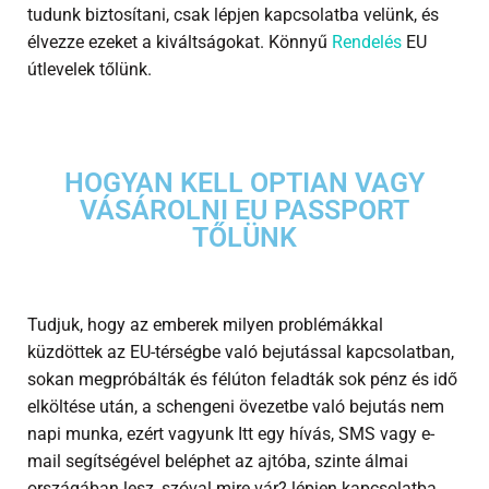
tudunk biztosítani, csak lépjen kapcsolatba velünk, és
élvezze ezeket a kiváltságokat. Könnyű
Rendelés
EU
útlevelek tőlünk.
HOGYAN KELL OPTIAN VAGY
VÁSÁROLNI EU PASSPORT
TŐLÜNK
Tudjuk, hogy az emberek milyen problémákkal
küzdöttek az EU-térségbe való bejutással kapcsolatban,
sokan megpróbálták és félúton feladták sok pénz és idő
elköltése után, a schengeni övezetbe való bejutás nem
napi munka, ezért vagyunk Itt egy hívás, SMS vagy e-
mail segítségével beléphet az ajtóba, szinte álmai
országában lesz, szóval mire vár? lépjen kapcsolatba