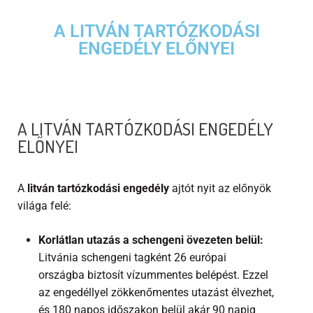
A LITVÁN TARTÓZKODÁSI
ENGEDÉLY ELŐNYEI
A LITVÁN TARTÓZKODÁSI ENGEDÉLY
ELŐNYEI
A
litván tartózkodási engedély
ajtót nyit az előnyök
világa felé:
Korlátlan utazás a schengeni övezeten belül:
Litvánia schengeni tagként 26 európai
országba biztosít vízummentes belépést. Ezzel
az engedéllyel zökkenőmentes utazást élvezhet,
és 180 napos időszakon belül akár 90 napig