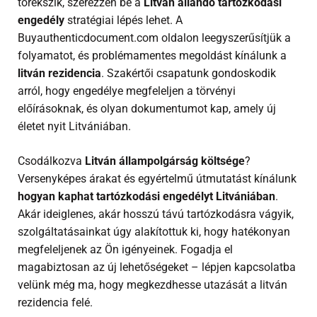
törekszik, szerezzen be a
Litván állandó tartózkodási
engedély
stratégiai lépés lehet. A
Buyauthenticdocument.com oldalon leegyszerűsítjük a
folyamatot, és problémamentes megoldást kínálunk a
litván rezidencia
. Szakértői csapatunk gondoskodik
arról, hogy engedélye megfeleljen a törvényi
előírásoknak, és olyan dokumentumot kap, amely új
életet nyit Litvániában.
Csodálkozva
Litván állampolgárság költsége
?
Versenyképes árakat és egyértelmű útmutatást kínálunk
hogyan kaphat tartózkodási engedélyt Litvániában
.
Akár ideiglenes, akár hosszú távú tartózkodásra vágyik,
szolgáltatásainkat úgy alakítottuk ki, hogy hatékonyan
megfeleljenek az Ön igényeinek. Fogadja el
magabiztosan az új lehetőségeket – lépjen kapcsolatba
velünk még ma, hogy megkezdhesse utazását a litván
rezidencia felé.