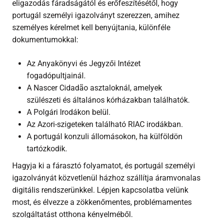
eligazodás fáradságától és erőfeszítésétől, hogy
portugál személyi igazolványt szerezzen, amihez
személyes kérelmet kell benyújtania, különféle
dokumentumokkal:
Az Anyakönyvi és Jegyzői Intézet
fogadópultjainál.
A Nascer Cidadão asztaloknál, amelyek
szülészeti és általános kórházakban találhatók.
A Polgári Irodákon belül.
Az Azori-szigeteken található RIAC irodákban.
A portugál konzuli állomásokon, ha külföldön
tartózkodik.
Hagyja ki a fárasztó folyamatot, és portugál személyi
igazolványát közvetlenül házhoz szállítja áramvonalas
digitális rendszerünkkel. Lépjen kapcsolatba velünk
most, és élvezze a zökkenőmentes, problémamentes
szolgáltatást otthona kényelméből.