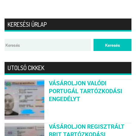
KERESÉSI ŰRLAP
UTOLSÓ CIKKEK
VÁSÁROLJON VALÓDI
PORTUGÁL TARTÓZKODÁSI
ENGEDÉLYT
VÁSÁROLJON REGISZTRÁLT
BRIT TARTÓZKODÁSI