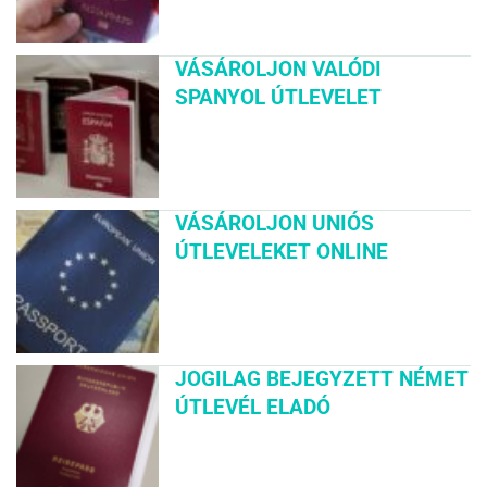
VÁSÁROLJON VALÓDI
SPANYOL ÚTLEVELET
VÁSÁROLJON UNIÓS
ÚTLEVELEKET ONLINE
JOGILAG BEJEGYZETT NÉMET
ÚTLEVÉL ELADÓ