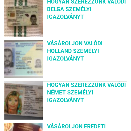
HOGYAN SZEREZZÜNK VALÓDI
BELGA SZEMÉLYI
IGAZOLVÁNYT
VÁSÁROLJON VALÓDI
HOLLAND SZEMÉLYI
IGAZOLVÁNYT
HOGYAN SZEREZZÜNK VALÓDI
NÉMET SZEMÉLYI
IGAZOLVÁNYT
VÁSÁROLJON EREDETI