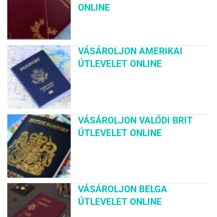
ONLINE
VÁSÁROLJON AMERIKAI
ÚTLEVELET ONLINE
VÁSÁROLJON VALÓDI BRIT
ÚTLEVELET ONLINE
VÁSÁROLJON BELGA
ÚTLEVELET ONLINE