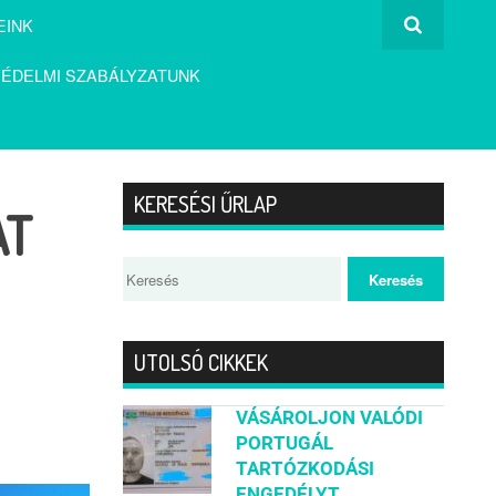
EINK
ÉDELMI SZABÁLYZATUNK
KERESÉSI ŰRLAP
AT
UTOLSÓ CIKKEK
VÁSÁROLJON VALÓDI
PORTUGÁL
TARTÓZKODÁSI
ENGEDÉLYT