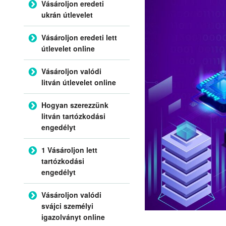
Vásároljon eredeti
ukrán útlevelet
Vásároljon eredeti lett
útlevelet online
Vásároljon valódi
litván útlevelet online
Hogyan szerezzünk
litván tartózkodási
engedélyt
1 Vásároljon lett
tartózkodási
engedélyt
Vásároljon valódi
svájci személyi
igazolványt online