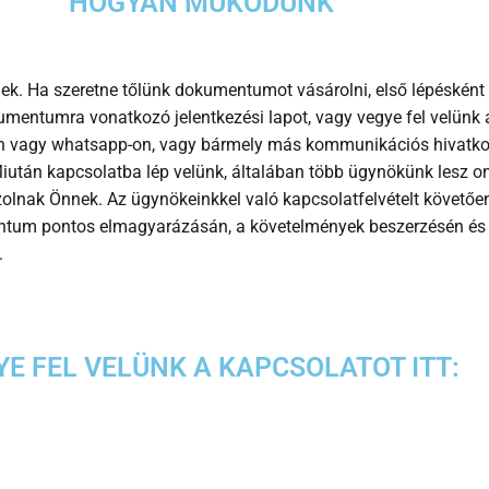
HOGYAN MŰKÖDÜNK
ek. Ha szeretne tőlünk dokumentumot vásárolni, első lépésként
kumentumra vonatkozó jelentkezési lapot, vagy vegye fel velünk 
en vagy whatsapp-on, vagy bármely más kommunikációs hivatk
iután kapcsolatba lép velünk, általában több ügynökünk lesz onl
zolnak Önnek. Az ügynökeinkkel való kapcsolatfelvételt követő
tum pontos elmagyarázásán, a követelmények beszerzésén és
.
YE FEL VELÜNK A KAPCSOLATOT ITT: