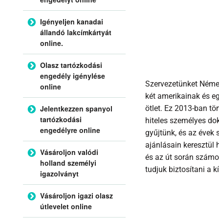
Igényeljen kanadai
állandó lakcímkártyát
online.
Olasz tartózkodási
engedély igénylése
Szervezetünket Német
online
két amerikainak és e
Jelentkezzen spanyol
ötlet. Ez 2013-ban tö
tartózkodási
hiteles személyes do
engedélyre online
gyűjtünk, és az évek
ajánlásain keresztül 
Vásároljon valódi
és az út során számo
holland személyi
tudjuk biztosítani a
igazolványt
Vásároljon igazi olasz
útlevelet online