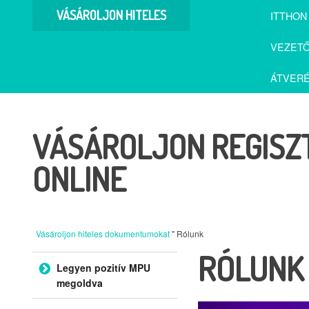
VÁSÁROLJON HITELES
ITTHON
DOKUMENTUMOKAT
VEZETŐ
ÁTVERÉ
VÁSÁROLJON REGIS
ONLINE
Vásároljon hiteles dokumentumokat
" Rólunk
RÓLUNK
Ugrás a tartalomra
Legyen pozitív MPU
megoldva