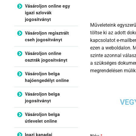
Vásároljon online egy
igazi szlovák
jogosítványt
Műveleteink egyszerű
Vásároljon regisztrált
töltse ki az adott do
cseh jogosítványt
kapcsolatot e-mailb
ezen a weboldalon. M
Vásároljon online
szinte azonnal válas
osztrák jogosítványt
a szükséges dokumen
megrendelésen múlik
Vásároljon belga
hajóengedélyt online
Vásároljon belga
jogosítványt
VEG
Vásároljon belga
útlevelet online
Igazi kanadai
Név
*