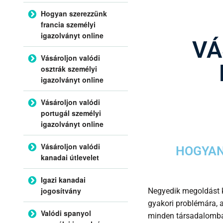
Hogyan szerezzünk
francia személyi
igazolványt online
VÁ
Vásároljon valódi
osztrák személyi
igazolványt online
Vásároljon valódi
portugál személyi
igazolványt online
Vásároljon valódi
HOGYAN
kanadai útlevelet
Igazi kanadai
jogosítvány
Negyedik megoldást 
gyakori problémára, 
Valódi spanyol
minden társadalomb