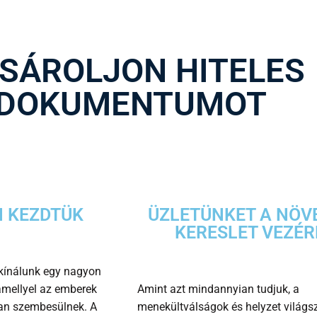
SÁROLJON HITELES
DOKUMENTUMOT
 KEZDTÜK
ÜZLETÜNKET A NÖV
KERESLET VEZÉR
kínálunk egy nagyon
amellyel az emberek
Amint azt mindannyian tudjuk, a
an szembesülnek. A
menekültválságok és helyzet világsz