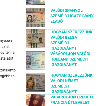
VALÓDI SPANYOL
SZEMÉLYI IGAZOLVÁNY
ELADÓ
HOGYAN SZEREZZÜNK
VALÓDI BELGA
ényében
SZEMÉLYI
 üzleti
IGAZOLVÁNYT
ővíteni a
VÁSÁROLJON VALÓDI
ztalatot
HOLLAND SZEMÉLYI
IGAZOLVÁNYT
zatekintő,
HOGYAN SZEREZZÜNK
legjobban
VALÓDI NÉMET
SZEMÉLYI
IGAZOLVÁNYT
VÁSÁROLJON EREDETI
FRANCIA ÚTLEVELET