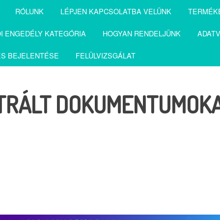
RÓLUNK
LÉPJEN KAPCSOLATBA VELÜNK
TERMÉK
I ENGEDÉLY KATEGÓRIA
HOGYAN RENDELJÜNK
ADATV
S BEJELENTÉSE
FELÜLVIZSGÁLAT
ZTRÁLT DOKUMENTUMOK