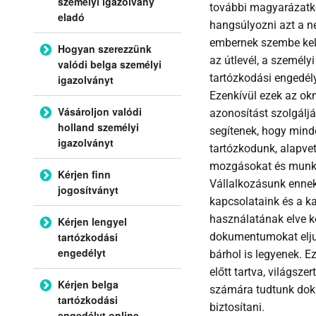
személyi igazolvány
további magyarázatk
eladó
hangsúlyozni azt a n
embernek szembe kell
Hogyan szerezzünk
az útlevél, a személy
valódi belga személyi
tartózkodási engedél
igazolványt
Ezenkívül ezek az o
Vásároljon valódi
azonosítást szolgálj
holland személyi
segítenek, hogy mind
igazolványt
tartózkodunk, alapvet
mozgásokat és munk
Kérjen finn
Vállalkozásunk ennek
jogosítványt
kapcsolataink és a k
használatának elve kö
Kérjen lengyel
tartózkodási
dokumentumokat eljut
engedélyt
bárhol is legyenek. E
előtt tartva, világsze
Kérjen belga
számára tudtunk do
tartózkodási
biztosítani.
engedélyt online