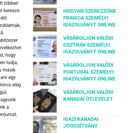
tt többen
t keresve.
HOGYAN SZEREZZÜNK
FRANCIA SZEMÉLYI
 élő
IGAZOLVÁNYT ONLINE
roblémák,
 A
VÁSÁROLJON VALÓDI
ábítószer
OSZTRÁK SZEMÉLYI
következhet
IGAZOLVÁNYT ONLINE
at, hogy
en tudja,
VÁSÁROLJON VALÓDI
y másik
PORTUGÁL SZEMÉLYI
tani egy
IGAZOLVÁNYT ONLINE
nincs elég
VÁSÁROLJON VALÓDI
gül,
KANADAI ÚTLEVELET
 vagyunk
ünk a
entumát.
IGAZI KANADAI
JOGOSÍTVÁNY