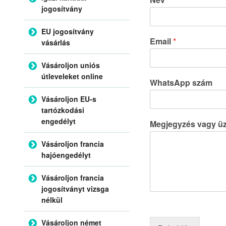
jogosítvány
EU jogosítvány
Email
*
vásárlás
Vásároljon uniós
útleveleket online
WhatsApp szám
Vásároljon EU-s
tartózkodási
engedélyt
Megjegyzés vagy ü
Vásároljon francia
hajóengedélyt
Vásároljon francia
jogosítványt vizsga
nélkül
Vásároljon német