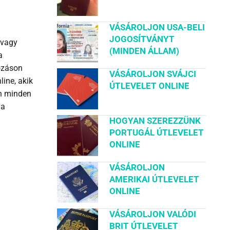
VÁSÁROLJON USA-BELI
JOGOSÍTVÁNYT
 vagy
(MINDEN ÁLLAM)
a
ozáson
VÁSÁROLJON SVÁJCI
ine, akik
ÚTLEVELET ONLINE
en minden
 a
HOGYAN SZEREZZÜNK
PORTUGÁL ÚTLEVELET
ONLINE
VÁSÁROLJON
AMERIKAI ÚTLEVELET
ONLINE
VÁSÁROLJON VALÓDI
BRIT ÚTLEVELET