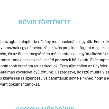
RÖVID TÖRTÉNETE
országban alapította néhány multinacionális ügynök. Ennek f
gy orosznak egy németországi közös projekten fogant meg ez az
rtént, és az ötletet megvásárló más barátokkal együtt elkezdték b
kumentumok beszerzését segítő partnerek hálózatát. Ezért tapas
 során több országra terjeszkedünk. Ezen túlmenően az ügyfelek
hatalmas követőket gyűjtöttünk. Összegezve, hosszú múltra viss
s kihívással is szembesülve garantáljuk ügyfeleinknek, hogy a 
 kívánt dokumentumokat.