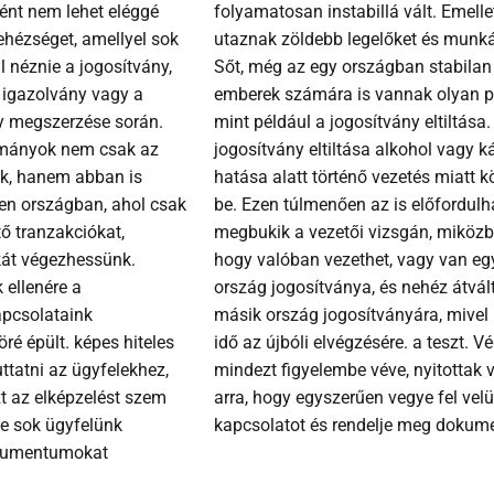
ént nem lehet eléggé
folyamatosan instabillá vált. Emelle
ehézséget, amellyel sok
utaznak zöldebb legelőket és munká
 néznie a jogosítvány,
Sőt, még az egy országban stabilan
i igazolvány vagy a
emberek számára is vannak olyan p
y megszerzése során.
mint például a jogosítvány eltiltása.
kmányok nem csak az
jogosítvány eltiltása alkohol vagy k
ák, hanem abban is
hatása alatt történő vezetés miatt 
en országban, ahol csak
be. Ezen túlmenően az is előfordulh
ő tranzakciókat,
megbukik a vezetői vizsgán, miközb
át végezhessünk.
hogy valóban vezethet, vagy van eg
 ellenére a
ország jogosítványa, és nehéz átvál
apcsolataink
másik ország jogosítványára, mivel 
ré épült. képes hiteles
idő az újbóli elvégzésére. a teszt. Vé
tatni az ügyfelekhez,
mindezt figyelembe véve, nyitottak
zt az elképzelést szem
arra, hogy egyszerűen vegye fel vel
rte sok ügyfelünk
kapcsolatot és rendelje meg dokum
kumentumokat