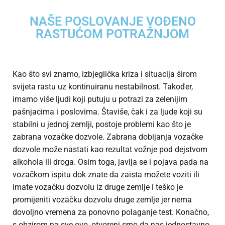
NAŠE POSLOVANJE VOĐENO
RASTUĆOM POTRAŽNJOM
Kao što svi znamo, izbjeglička kriza i situacija širom
svijeta rastu uz kontinuiranu nestabilnost. Također,
imamo više ljudi koji putuju u potrazi za zelenijim
pašnjacima i poslovima. Štaviše, čak i za ljude koji su
stabilni u jednoj zemlji, postoje problemi kao što je
zabrana vozačke dozvole. Zabrana dobijanja vozačke
dozvole može nastati kao rezultat vožnje pod dejstvom
alkohola ili droga. Osim toga, javlja se i pojava pada na
vozačkom ispitu dok znate da zaista možete voziti ili
imate vozačku dozvolu iz druge zemlje i teško je
promijeniti vozačku dozvolu druge zemlje jer nema
dovoljno vremena za ponovno polaganje test. Konačno,
s obzirom na sve ovo, otvoreni smo da nas jednostavno