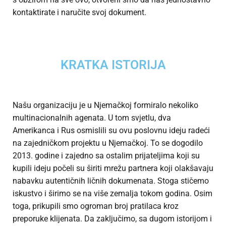
kontaktirate i naručite svoj dokument.
KRATKA ISTORIJA
Našu organizaciju je u Njemačkoj formiralo nekoliko
multinacionalnih agenata. U tom svjetlu, dva
Amerikanca i Rus osmislili su ovu poslovnu ideju radeći
na zajedničkom projektu u Njemačkoj. To se dogodilo
2013. godine i zajedno sa ostalim prijateljima koji su
kupili ideju počeli su širiti mrežu partnera koji olakšavaju
nabavku autentičnih ličnih dokumenata. Stoga stičemo
iskustvo i širimo se na više zemalja tokom godina. Osim
toga, prikupili smo ogroman broj pratilaca kroz
preporuke klijenata. Da zaključimo, sa dugom istorijom i