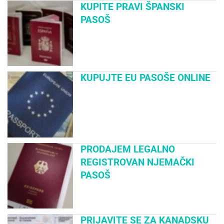
KUPITE PRAVI ŠPANSKI
PASOŠ
KUPUJTE EU PASOŠE ONLINE
PRODAJEM LEGALNO
REGISTROVAN NJEMAČKI
PASOŠ
PRIJAVITE SE ZA KANADSKU