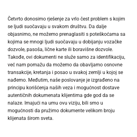
Četvrto donosimo rješenje za vrlo čest problem s kojim
se ljudi suočavaju u svakom društvu. Da dalje
objasnimo, ne možemo prenaglasiti s poteškoćama sa
kojima se mnogi ljudi suočavaju u dobijanju vozačke
dozvole, pasoša, lične karte ili boravišne dozvole.
Takođe, ovi dokumenti ne služe samo za identifikaciju,
već nam pomažu da možemo da obavljamo osnovne
transakcije, kretanja i posao u svakoj zemlji u kojoj se
nađemo. Međutim, naše poslovanje je izgrađeno na
principu korišćenja naših veza i mogućnost dostave
autentičnih dokumenata klijentima gde god da se
nalaze. Imajući na umu ovu viziju, bili smo u
mogućnosti da pružimo dokumente velikom broju
klijenata širom sveta.