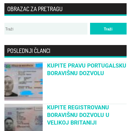
OBRAZAC ZA PRETRAGU
POSLEDNJI ČLANCI
KUPITE PRAVU PORTUGALSKU
BORAVIŠNU DOZVOLU
KUPITE REGISTROVANU
BORAVIŠNU DOZVOLU U
VELIKOJ BRITANIJI