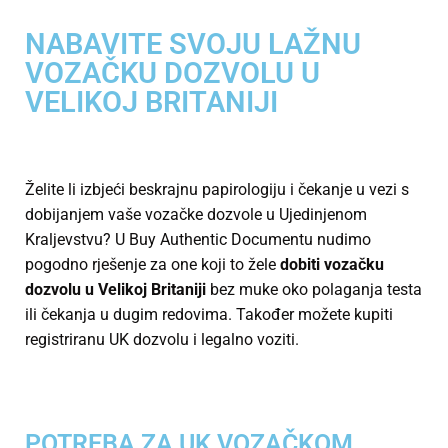
NABAVITE SVOJU LAŽNU
VOZAČKU DOZVOLU U
VELIKOJ BRITANIJI
Želite li izbjeći beskrajnu papirologiju i čekanje u vezi s
dobijanjem vaše vozačke dozvole u Ujedinjenom
Kraljevstvu? U Buy Authentic Documentu nudimo
pogodno rješenje za one koji to žele
dobiti vozačku
dozvolu u Velikoj Britaniji
bez muke oko polaganja testa
ili čekanja u dugim redovima. Također možete kupiti
registriranu UK dozvolu i legalno voziti.
POTREBA ZA UK VOZAČKOM