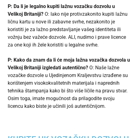
P: Da li je legalno kupiti lažnu vozačku dozvolu u
Velikoj Britaniji?
O: Iako nije protivzakonito kupiti lažnu
ličnu kartu u nove ili zabavne svrhe, nezakonito je
koristiti je za lažno predstavljanje vašeg identiteta ili
vožnju bez važeće dozvole. ALI, nudimo i prave licence
za one koji ih žele koristiti u legalne svrhe.
P: Kako da znam da li će moja lažna vozačka dozvola u
Velikoj Britaniji izgledati autentično?
O: Naše lažne
vozačke dozvole u Ujedinjenom Kraljevstvu izrađene su
korištenjem visokokvalitetnih materijala i naprednih
tehnika štampanja kako bi što više ličile na pravu stvar.
Osim toga, imate mogućnost da prilagodite svoju
licencu kako biste je učinili još autentičnijom.