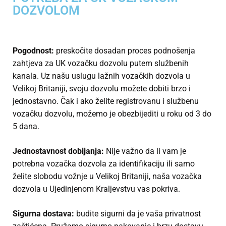
DOZVOLOM
Pogodnost:
preskočite dosadan proces podnošenja
zahtjeva za UK vozačku dozvolu putem službenih
kanala. Uz našu uslugu lažnih vozačkih dozvola u
Velikoj Britaniji, svoju dozvolu možete dobiti brzo i
jednostavno. Čak i ako želite registrovanu i službenu
vozačku dozvolu, možemo je obezbijediti u roku od 3 do
5 dana.
Jednostavnost dobijanja:
Nije važno da li vam je
potrebna vozačka dozvola za identifikaciju ili samo
želite slobodu vožnje u Velikoj Britaniji, naša vozačka
dozvola u Ujedinjenom Kraljevstvu vas pokriva.
Sigurna dostava:
budite sigurni da je vaša privatnost