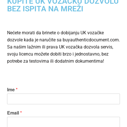
KUPITE UK VOZAČKU DOZVOLU
BEZ ISPITA NA MREŽI
Nećete morati da brinete o dobijanju UK vozačke
dozvole kada je naručite sa buyauthenticdocument.com.
Sa našim lažnim ili
prava UK vozačka dozvola
servis,
svoju licencu možete dobiti brzo i jednostavno, bez
potrebe za testovima ili dodatnim dokumentima!
Ime
*
Email
*