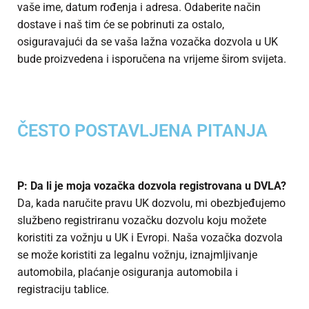
vaše ime, datum rođenja i adresa. Odaberite način
dostave i naš tim će se pobrinuti za ostalo,
osiguravajući da se vaša lažna vozačka dozvola u UK
bude proizvedena i isporučena na vrijeme širom svijeta.
ČESTO POSTAVLJENA PITANJA
P: Da li je moja vozačka dozvola registrovana u DVLA?
Da, kada naručite pravu UK dozvolu, mi obezbjeđujemo
službeno registriranu vozačku dozvolu koju možete
koristiti za vožnju u UK i Evropi. Naša vozačka dozvola
se može koristiti za legalnu vožnju, iznajmljivanje
automobila, plaćanje osiguranja automobila i
registraciju tablice.