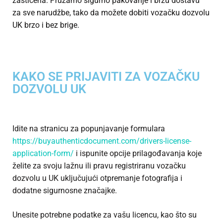
zaštićena. Pružamo sigurno pakovanje i brzu dostavu
za sve narudžbe, tako da možete
dobiti vozačku dozvolu
UK
brzo i bez brige.
KAKO SE PRIJAVITI ZA VOZAČKU
DOZVOLU UK
Idite na stranicu za popunjavanje formulara
https://buyauthenticdocument.com/drivers-license-
application-form/
i ispunite opcije prilagođavanja koje
želite za svoju lažnu ili pravu registriranu vozačku
dozvolu u UK uključujući otpremanje fotografija i
dodatne sigurnosne značajke.
Unesite potrebne podatke za vašu licencu, kao što su