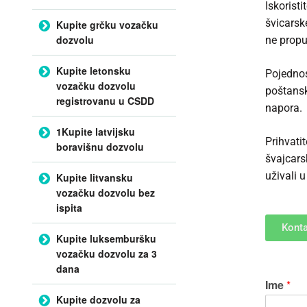
Iskorist
švicarsk
Kupite grčku vozačku
dozvolu
ne propu
Kupite letonsku
Pojednos
vozačku dozvolu
poštansk
registrovanu u CSDD
napora.
1Kupite latvijsku
Prihvati
boravišnu dozvolu
švajcars
uživali 
Kupite litvansku
vozačku dozvolu bez
ispita
Konta
Kupite luksemburšku
vozačku dozvolu za 3
dana
Ime
*
Kupite dozvolu za