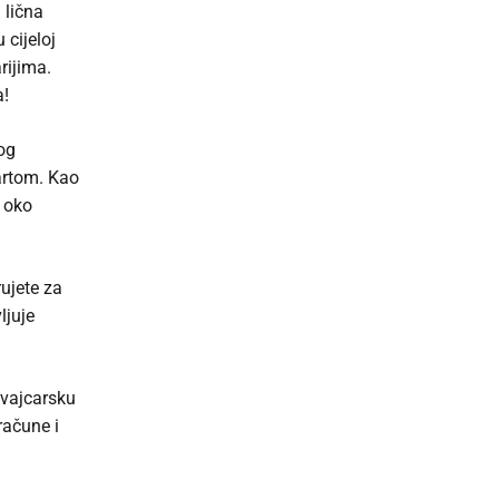
 lična
 cijeloj
rijima.
a!
og
artom. Kao
e oko
ujete za
ljuje
švajcarsku
račune i