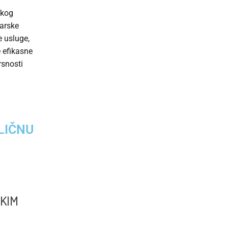
okog
carske
e usluge,
 efikasne
rsnosti
LIČNU
KIM