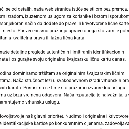
ući se od ostalih, naša web stranica ističe se stilom bez premca,
m izradom, izuzetnom uslugom za korisnike i brzom isporuko
esprijekoran način da dođete do prave ili krivotvorene lične karte,
 mjesto. Posvećeni smo pružanju upravo onoga što vam je potre
itanju kvalitetna prava ili lažna lična karta.
 naše detaljne preglede autentičnih i imitiranih identifikacionih
ta i osigurajte svoju originalnu švajcarsku ličnu kartu danas.
odina dominiramo tržištem sa originalnim švajcarskim ličnim
ima. Naša stručnost leži u svakodnevnom izradi vrhunskih prav
ičnih karata. Ponosimo se time što pružamo izvanrednu uslugu
ima uz brza vremena odgovora. Naša reputacija je najvažnija, 
 garantujemo vrhunsku uslugu.
ovoljstvo je naš glavni prioritet. Nudimo i originalne i krivotvor
e identifikacijske kartice po konkurentnim cijenama, zadovoljava