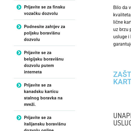
Prijavite se za finsku
Bilo da 
vozačku dozvolu
kvalitet
lične ka
Podnesite zahtjev za
uz brzu 
poljsku boravišnu
usluge i
dozvolu
garantuj
Prijavite se za
belgijsku boravišnu
dozvolu putem
interneta
ZAŠT
KART
Prijavite se za
kanadsku karticu
stalnog boravka na
mreži.
UNAPR
Prijavite se za
USLUG
italijansku boravišnu
dozvolu online