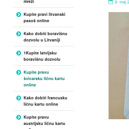
mreži
9. maj 
Kupite pravi litvanski
pasoš online
Kako dobiti boravišnu
dozvolu u Litvaniji
1Kupite latvijsku
boravišnu dozvolu
Kupite pravu
švicarsku ličnu kartu
online
Kako dobiti francusku
ličnu kartu online
Kupite pravu
austrijsku ličnu kartu