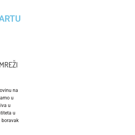
KARTU
MREŽI
povinu na
 samo u
jiva u
titeta u
 boravak