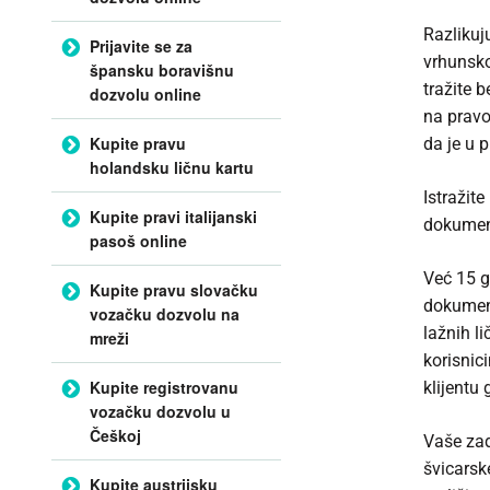
Razlikuj
Prijavite se za
vrhunsko
špansku boravišnu
tražite b
dozvolu online
na pravo
Kupite pravu
da je u p
holandsku ličnu kartu
Istražite
Kupite pravi italijanski
dokumena
pasoš online
Već 15 g
Kupite pravu slovačku
dokument
vozačku dozvolu na
lažnih l
mreži
korisnic
Kupite registrovanu
klijentu
vozačku dozvolu u
Češkoj
Vaše zad
švicarsk
Kupite austrijsku