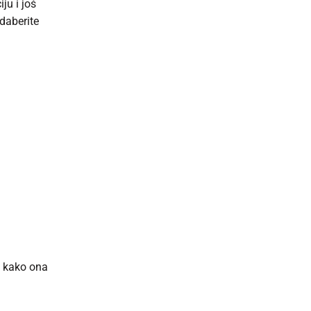
ju i još
daberite
e kako ona