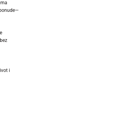
cima
e ponude—
te
 bez
vot i