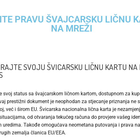
ITE PRAVU ŠVAJCARSKU LIČNU 
NA MREŽI
RAJTE SVOJU ŠVICARSKU LIČNU KARTU NA 
S
e svoj status sa švajcarskom ličnom kartom, dostupnom za ku
vaj prestižni dokument je neophodan za stjecanje priznanja ne
oj, već i širom EU. Švicarska nacionalna lična karta je nezamjen
situacijama, od otvaranja tekućeg računa do provjere vašeg iden
m uredima. Takođe omogućava neometana putovanja i prava na
rugih zemalja članica EU/EEA.