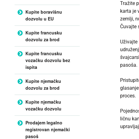
Tražite 
karta je 
Kupite boravišnu
dozvolu u EU
zemlji, 
Čuvajte 
Kupite francusku
dozvolu za brod
Uživajte
udružen
Kupite francusku
švajcars
vozačku dozvolu bez
pasoša. 
ispita
Pristupi
Kupite njemačku
dozvolu za brod
glasanje
proces.
Kupite njemačku
vozačku dozvolu
Pojednos
ličnu ka
Prodajem legalno
upravlja
registrovan njemački
pasoš