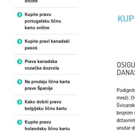
online
Kupite pravu
KUP
portugalsku ličnu
kartu online
Kupite pravi kanadski
pasoš
Prava kanadska
OSIGU
vozačka dozvola
DANA
Na prodaju lična karta
prave Španije
Podignit
mreži. O
Kako dobiti pravu
Švicarsk
belgijsku ličnu kartu
brojnim 
državni
Kupite pravu
unutar d
holandsku ličnu kartu