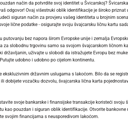
pouzdan način da potvrdite svoj identitet u Švicarskoj? Švicarska
vaš odgovor! Ovaj višestruki oblik identifikacije je široko priznat u
nudeći siguran način za provjeru vašeg identiteta u brojnim scena
svoje lične podatke - osigurajte svoju švajcarsku ličnu kartu sad
 u putovanju bez napora širom Evropske unije i zemalja Evropsk
ja za slobodnu trgovinu samo sa svojom švajcarskom ličnom k
ki državljanin, uživajte u slobodi da istražujete Evropu bez muk
Putujte udobno i udobno po cijelom kontinentu.
te ekskluzivnim državnim uslugama s lakoćom. Bilo da se registr
 ili dobijete vozačku dozvolu, švajcarska lična karta pojednostav
tavite svoje bankarske i finansijske transakcije koristeći svoju 
rtu kao pouzdan i siguran oblik identifikacije. Otvorite bankovne 
jte svojim financijama s neusporedivom lakoćom.