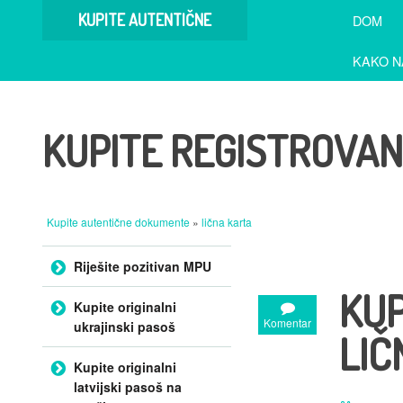
KUPITE AUTENTIČNE
DOM
DOKUMENTE
KAKO N
KUPITE REGISTROVA
Kupite autentične dokumente
»
lična karta
Preskoči na sadržaj
Riješite pozitivan MPU
KUP
Kupite originalni
Komentar
ukrajinski pasoš
LIČ
Kupite originalni
latvijski pasoš na