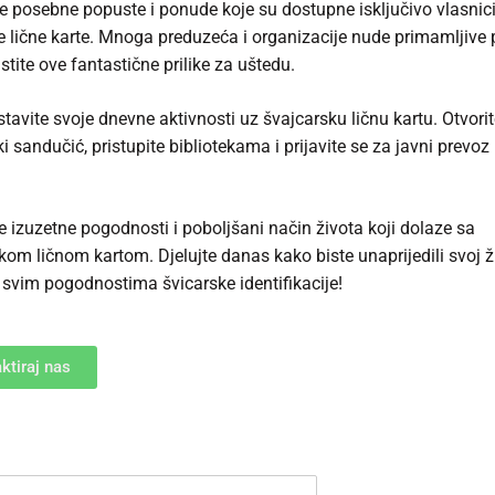
ite posebne popuste i ponude koje su dostupne isključivo vlasni
e lične karte. Mnoga preduzeća i organizacije nude primamljiv
stite ove fantastične prilike za uštedu.
tavite svoje dnevne aktivnosti uz švajcarsku ličnu kartu. Otvori
i sandučić, pristupite bibliotekama i prijavite se za javni prevoz
te izuzetne pogodnosti i poboljšani način života koji dolaze sa
kom ličnom kartom. Djelujte danas kako biste unaprijedili svoj ži
u svim pogodnostima švicarske identifikacije!
ktiraj nas