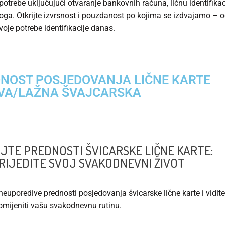
 potrebe uključujući otvaranje bankovnih računa, ličnu identifikaci
ga. Otkrijte izvrsnost i pouzdanost po kojima se izdvajamo – o
voje potrebe identifikacije danas.
NOST POSJEDOVANJA LIČNE KARTE
VA/LAŽNA ŠVAJCARSKA
JTE PREDNOSTI ŠVICARSKE LIČNE KARTE:
RIJEDITE SVOJ SVAKODNEVNI ŽIVOT
 neuporedive prednosti posjedovanja švicarske lične karte i vidit
mijeniti vašu svakodnevnu rutinu.