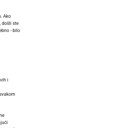
m. Ako
 došli ste
bno - bilo
ih i
a svakom
ene
jući