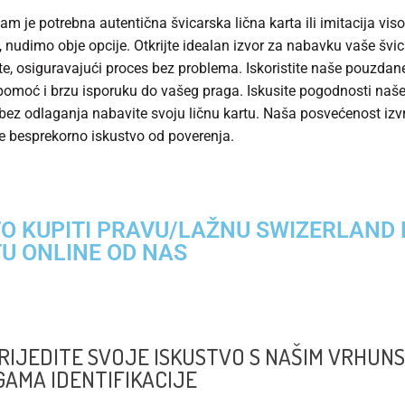
vam je potrebna autentična švicarska lična karta ili imitacija vis
a, nudimo obje opcije. Otkrijte idealan izvor za nabavku vaše švi
rte, osiguravajući proces bez problema. Iskoristite naše pouzdan
pomoć i brzu isporuku do vašeg praga. Iskusite pogodnosti naše
 bez odlaganja nabavite svoju ličnu kartu. Naša posvećenost izv
e besprekorno iskustvo od poverenja.
O KUPITI PRAVU/LAŽNU SWIZERLAND 
U ONLINE OD NAS
IJEDITE SVOJE ISKUSTVO S NAŠIM VRHUNS
AMA IDENTIFIKACIJE