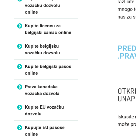
različite
vozačku dozvolu
mnogo to
online
nas za s
Kupite licencu za
belgijski čamac online
Kupite belgijsku
PRED
vozačku dozvolu
.PRA
Kupite belgijski pasoš
online
Prava kanadska
OTKRI
vozačka dozvola
UNAP
Kupite EU vozačku
dozvolu
Iskusite
može pro
Kupujte EU pasoše
online