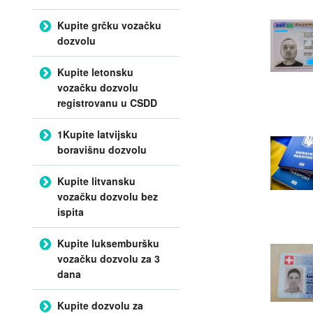
Kupite grčku vozačku
dozvolu
Kupite letonsku
vozačku dozvolu
registrovanu u CSDD
1Kupite latvijsku
boravišnu dozvolu
Kupite litvansku
vozačku dozvolu bez
ispita
Kupite luksemburšku
vozačku dozvolu za 3
dana
Kupite dozvolu za