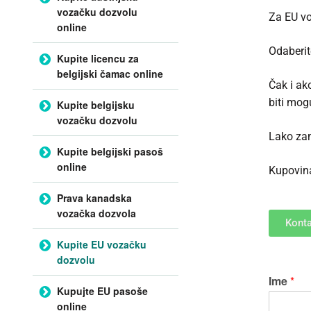
vozačku dozvolu
Za EU voz
online
Odaberit
Kupite licencu za
belgijski čamac online
Čak i ak
biti mog
Kupite belgijsku
vozačku dozvolu
Lako zami
Kupite belgijski pasoš
online
Kupovina
Prava kanadska
vozačka dozvola
Konta
Kupite EU vozačku
dozvolu
Ime
*
Kupujte EU pasoše
online