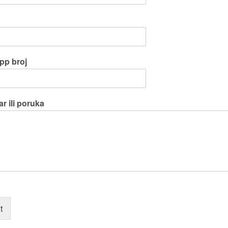
pp broj
r ili poruka
t