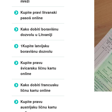
mreži
Kupite pravi litvanski
pasoš online
Kako dobiti boravišnu
dozvolu u Litvaniji
1Kupite latvijsku
boravišnu dozvolu
Kupite pravu
švicarsku ličnu kartu
online
Kako dobiti francusku
ličnu kartu online
Kupite pravu
austrijsku ličnu kartu