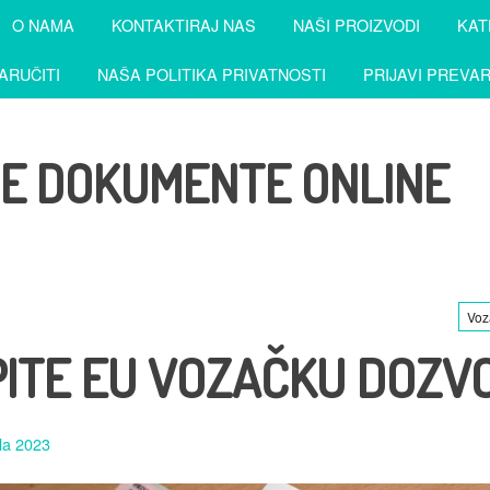
O NAMA
KONTAKTIRAJ NAS
NAŠI PROIZVODI
KAT
ARUČITI
NAŠA POLITIKA PRIVATNOSTI
PRIJAVI PREVA
NE DOKUMENTE ONLINE
Voz
ITE EU VOZAČKU DOZV
ila 2023