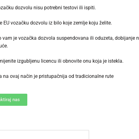
ačku dozvolu nisu potrebni testovi ili ispiti.
e EU vozačku dozvolu iz bilo koje zemlje koju želite.
o vam je vozačka dozvola suspendovana ili oduzeta, dobijanje
uće.
jenite izgubljenu licencu ili obnovite onu koja je istekla.
 na ovaj način je pristupačnija od tradicionalne rute
ktiraj nas