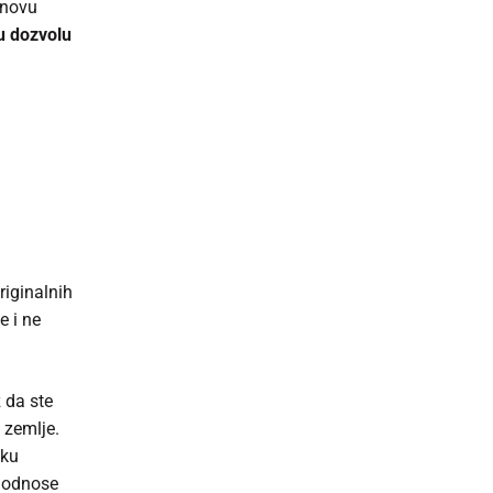
 novu
u dozvolu
iginalnih
e i ne
 da ste
 zemlje.
čku
e odnose