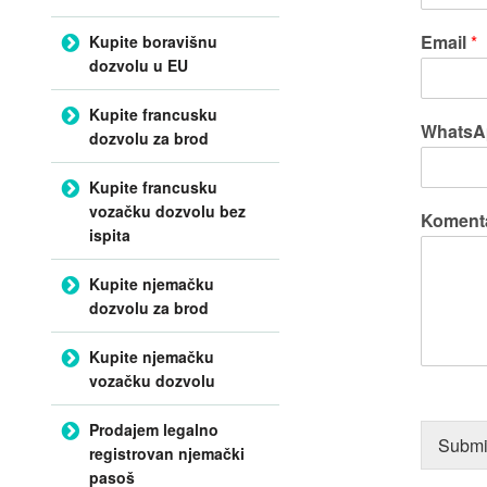
Email
*
Kupite boravišnu
dozvolu u EU
Kupite francusku
WhatsA
dozvolu za brod
Kupite francusku
vozačku dozvolu bez
Komenta
ispita
Kupite njemačku
dozvolu za brod
Kupite njemačku
vozačku dozvolu
Prodajem legalno
Submi
registrovan njemački
pasoš