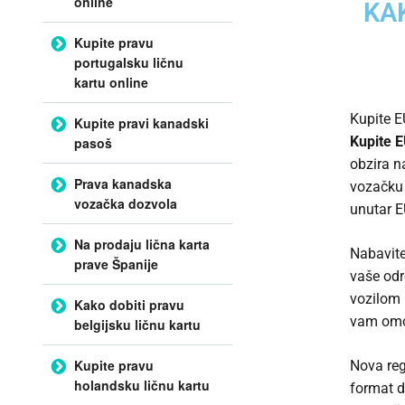
online
KA
Kupite pravu
portugalsku ličnu
kartu online
Kupite E
Kupite pravi kanadski
Kupite 
pasoš
obzira n
Prava kanadska
vozačku 
vozačka dozvola
unutar E
Na prodaju lična karta
Nabavite
prave Španije
vaše odr
vozilom 
Kako dobiti pravu
vam omog
belgijsku ličnu kartu
Kupite pravu
Nova reg
holandsku ličnu kartu
format d