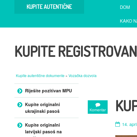
KUPITE AUTENTIČNE
DOM
DOKUMENTE
KAKO N
KUPITE REGISTROVA
Kupite autentične dokumente
»
Vozačka dozvola
Preskoči na sadržaj
Riješite pozitivan MPU
KUP
Kupite originalni
Komentar
ukrajinski pasoš
14. apr
Kupite originalni
latvijski pasoš na