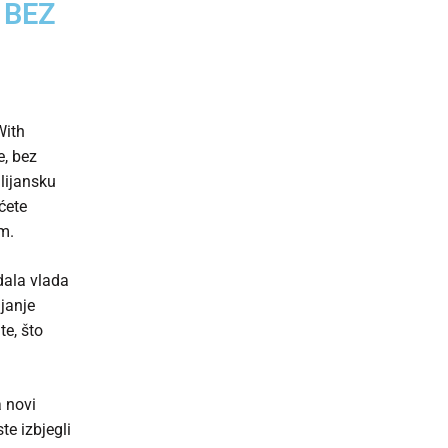
 BEZ
With
e, bez
alijansku
ćete
m.
dala vlada
ljanje
te, što
a novi
e izbjegli