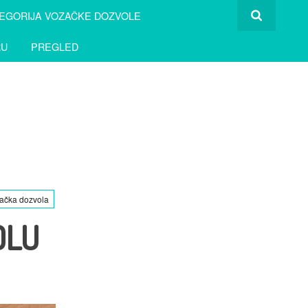
EGORIJA VOZAČKE DOZVOLE
RU
PREGLED
ačka dozvola
OLU