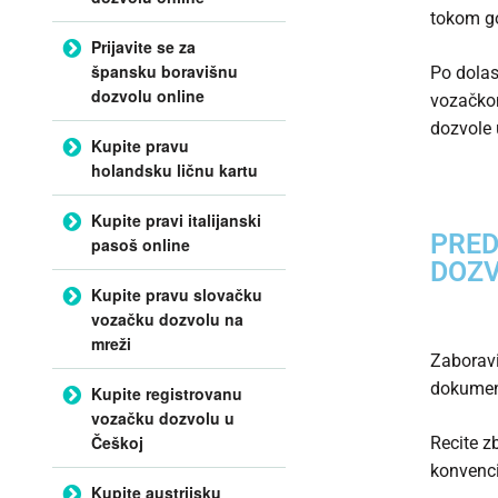
tokom god
Prijavite se za
špansku boravišnu
Po dolas
dozvolu online
vozačkom
dozvole 
Kupite pravu
holandsku ličnu kartu
Kupite pravi italijanski
PRED
pasoš online
DOZV
Kupite pravu slovačku
vozačku dozvolu na
mreži
Zaboravi
dokumen
Kupite registrovanu
vozačku dozvolu u
Češkoj
Recite z
konvenc
Kupite austrijsku