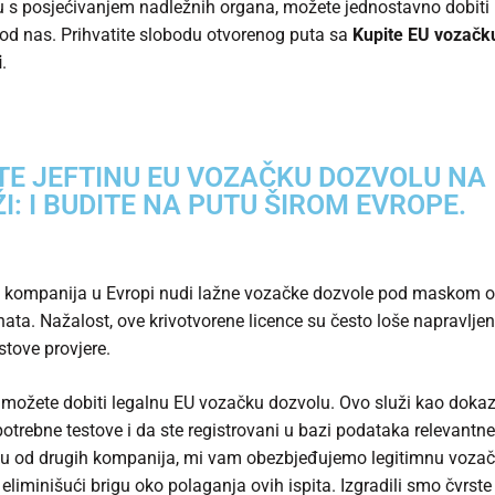
 s posjećivanjem nadležnih organa, možete jednostavno dobiti
od nas. Prihvatite slobodu otvorenog puta sa
Kupite EU vozačk
i
.
TE JEFTINU EU VOZAČKU DOZVOLU NA
I: I BUDITE NA PUTU ŠIROM EVROPE.
 kompanija u Evropi nudi lažne vozačke dozvole pod maskom or
ta. Nažalost, ove krivotvorene licence su često loše napravljen
stove provjere.
možete dobiti legalnu EU vozačku dozvolu. Ovo služi kao dokaz
 potrebne testove i da ste registrovani u bazi podataka relevantne
ku od drugih kompanija, mi vam obezbjeđujemo legitimnu voza
 eliminišući brigu oko polaganja ovih ispita. Izgradili smo čvrst