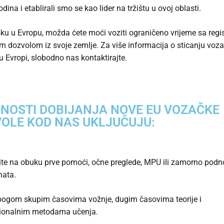
ina i etablirali smo se kao lider na tržištu u ovoj oblasti.
ku u Evropu, možda ćete moći voziti ograničeno vrijeme sa reg
 dozvolom iz svoje zemlje. Za više informacija o sticanju voz
u Evropi, slobodno nas kontaktirajte.
NOSTI DOBIJANJA NOVE EU VOZAČKE
OLE KOD NAS UKLJUČUJU:
te na obuku prve pomoći, očne preglede, MPU ili zamorno podn
ata.
bogom skupim časovima vožnje, dugim časovima teorije i
ionalnim metodama učenja.