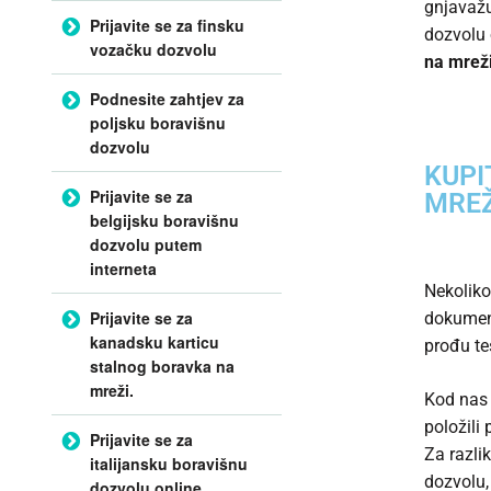
gnjavažu
Prijavite se za finsku
dozvolu 
vozačku dozvolu
na mrež
Podnesite zahtjev za
poljsku boravišnu
dozvolu
KUPI
Prijavite se za
MREŽ
belgijsku boravišnu
dozvolu putem
interneta
Nekoliko
Prijavite se za
dokumena
kanadsku karticu
prođu te
stalnog boravka na
mreži.
Kod nas 
položili
Prijavite se za
Za razli
italijansku boravišnu
dozvolu,
dozvolu online