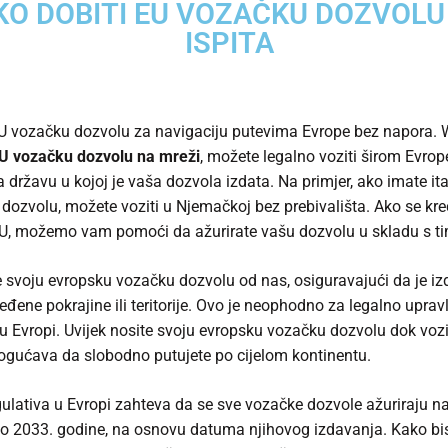
KO DOBITI EU VOZAČKU DOZVOLU
ISPITA
U vozačku dozvolu za navigaciju putevima Evrope bez napora. 
EU vozačku dozvolu na mreži
, možete legalno voziti širom Evrop
a državu u kojoj je vaša dozvola izdata. Na primjer, ako imate it
dozvolu, možete voziti u Njemačkoj bez prebivališta. Ako se kre
U, možemo vam pomoći da ažurirate vašu dozvolu u skladu s ti
 svoju evropsku vozačku dozvolu od nas, osiguravajući da je iz
eđene pokrajine ili teritorije. Ovo je neophodno za legalno uprav
u Evropi. Uvijek nosite svoju evropsku vozačku dozvolu dok vozi
ućava da slobodno putujete po cijelom kontinentu.
ulativa u Evropi zahteva da se sve vozačke dozvole ažuriraju n
o 2033. godine, na osnovu datuma njihovog izdavanja. Kako bist