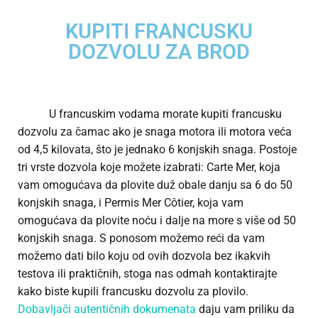
KUPITI FRANCUSKU
DOZVOLU ZA BROD
U francuskim vodama morate kupiti francusku
dozvolu za čamac ako je snaga motora ili motora veća
od 4,5 kilovata, što je jednako 6 konjskih snaga. Postoje
tri vrste dozvola koje možete izabrati: Carte Mer, koja
vam omogućava da plovite duž obale danju sa 6 do 50
konjskih snaga, i Permis Mer Côtier, koja vam
omogućava da plovite noću i dalje na more s više od 50
konjskih snaga. S ponosom možemo reći da vam
možemo dati bilo koju od ovih dozvola bez ikakvih
testova ili praktičnih, stoga nas odmah kontaktirajte
kako biste kupili francusku dozvolu za plovilo.
Dobavljači autentičnih dokumenata
daju vam priliku da