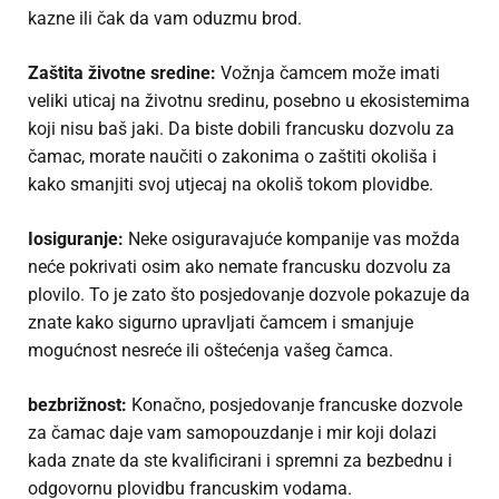
kazne ili čak da vam oduzmu brod.
Zaštita životne sredine:
Vožnja čamcem može imati
veliki uticaj na životnu sredinu, posebno u ekosistemima
koji nisu baš jaki. Da biste dobili francusku dozvolu za
čamac, morate naučiti o zakonima o zaštiti okoliša i
kako smanjiti svoj utjecaj na okoliš tokom plovidbe.
I
osiguranje:
Neke osiguravajuće kompanije vas možda
neće pokrivati osim ako nemate francusku dozvolu za
plovilo. To je zato što posjedovanje dozvole pokazuje da
znate kako sigurno upravljati čamcem i smanjuje
mogućnost nesreće ili oštećenja vašeg čamca.
bezbrižnost:
Konačno, posjedovanje francuske dozvole
za čamac daje vam samopouzdanje i mir koji dolazi
kada znate da ste kvalificirani i spremni za bezbednu i
odgovornu plovidbu francuskim vodama.