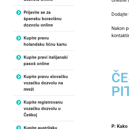
Unesite 
Prijavite se za
Dodajte f
špansku boravišnu
dozvolu online
Nakon po
kontaktir
Kupite pravu
holandsku ličnu kartu
Kupite pravi italijanski
pasoš online
ČE
Kupite pravu slovačku
vozačku dozvolu na
PI
mreži
Kupite registrovanu
vozačku dozvolu u
Češkoj
P: Kako 
Kupite austrijsku