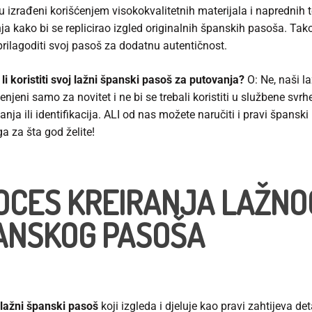
u izrađeni korišćenjem visokokvalitetnih materijala i naprednih 
a kako bi se replicirao izgled originalnih španskih pasoša. Tak
rilagoditi svoj pasoš za dodatnu autentičnost.
li koristiti svoj lažni španski pasoš za putovanja?
O: Ne, naši l
njeni samo za novitet i ne bi se trebali koristiti u službene svrh
nja ili identifikacija. ALI od nas možete naručiti i pravi španski
 ga za šta god želite!
OCES KREIRANJA LAŽNO
ANSKOG PASOŠA
lažni španski pasoš
koji izgleda i djeluje kao pravi zahtijeva det