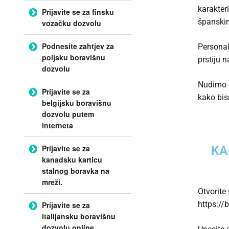
karakter
Prijavite se za finsku
španski
vozačku dozvolu
Podnesite zahtjev za
Personal
poljsku boravišnu
prstiju n
dozvolu
Nudimo s
Prijavite se za
kako bis
belgijsku boravišnu
dozvolu putem
interneta
Prijavite se za
KA
kanadsku karticu
stalnog boravka na
mreži.
Otvorite
https://
Prijavite se za
italijansku boravišnu
dozvolu online