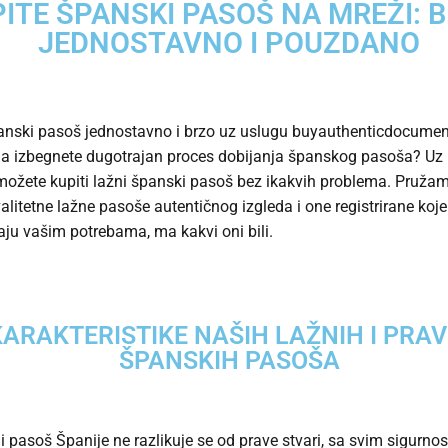
ITE ŠPANSKI PASOŠ NA MREŽI: B
JEDNOSTAVNO I POUZDANO
anski pasoš
jednostavno i brzo uz uslugu buyauthenticdocume
e da izbegnete dugotrajan proces dobijanja španskog pasoša? Uz
možete kupiti lažni španski pasoš bez ikakvih problema. Pruža
alitetne lažne pasoše autentičnog izgleda i one registrirane koje
ju vašim potrebama, ma kakvi oni bili.
ARAKTERISTIKE NAŠIH LAŽNIH I PRAV
ŠPANSKIH PASOŠA
ni
pasoš Španije
ne razlikuje se od prave stvari, sa svim sigurno