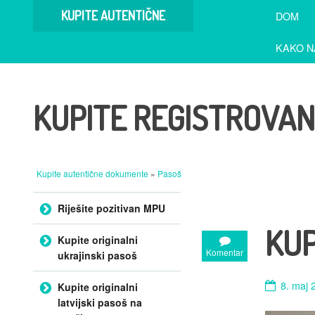
KUPITE AUTENTIČNE
DOM
DOKUMENTE
KAKO N
KUPITE REGISTROVA
Kupite autentične dokumente
»
Pasoš
Preskoči na sadržaj
Riješite pozitivan MPU
KUP
Kupite originalni
Komentar
ukrajinski pasoš
8. maj 
Kupite originalni
latvijski pasoš na