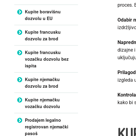
proces. 
Kupite boravišnu
dozvolu u EU
Odabir m
izdržlji
Kupite francusku
dozvolu za brod
Napredn
dizajne 
Kupite francusku
uključuj
vozačku dozvolu bez
ispita
Prilago
Kupite njemačku
izgleda u
dozvolu za brod
Kontrola
Kupite njemačku
kako bi 
vozačku dozvolu
Prodajem legalno
registrovan njemački
KU
pasoš