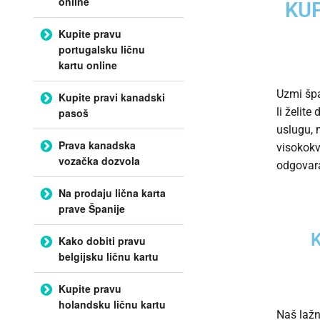
online
KUP
Kupite pravu
portugalsku ličnu
kartu online
Uzmi šp
Kupite pravi kanadski
li želit
pasoš
uslugu, 
Prava kanadska
visokokv
vozačka dozvola
odgovara
Na prodaju lična karta
prave Španije
K
Kako dobiti pravu
belgijsku ličnu kartu
Kupite pravu
holandsku ličnu kartu
Naš laž