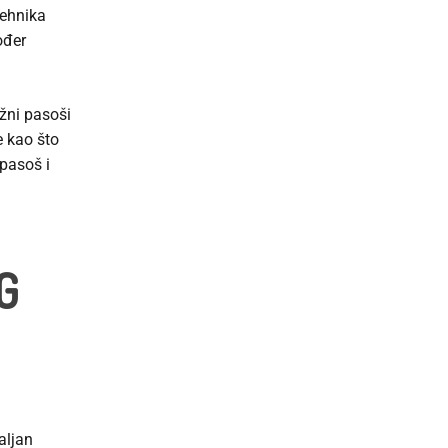
tehnika
ođer
ažni pasoši
e kao što
 pasoš i
G
aljan