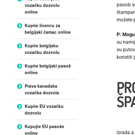
pasoši s
vozačku dozvolu
online
štampanj
možete p
Kupite licencu za
belgijski čamac online
P: Mogu 
su namije
Kupite belgijsku
su putova
vozačku dozvolu
koristiti
Kupite belgijski pasoš
online
PR
Prava kanadska
vozačka dozvola
ŠP
Kupite EU vozačku
dozvolu
Kupujte EU pasoše
Izrada a
online