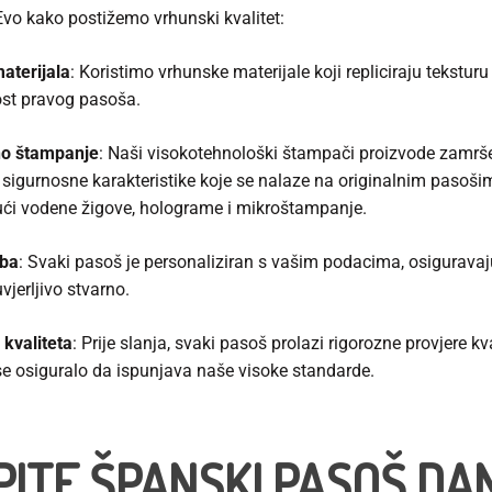
Evo kako postižemo vrhunski kvalitet:
aterijala
: Koristimo vrhunske materijale koji repliciraju teksturu 
vost pravog pasoša.
o štampanje
: Naši visokotehnološki štampači proizvode zamrš
i sigurnosne karakteristike koje se nalaze na originalnim pasoši
ući vodene žigove, holograme i mikroštampanje.
dba
: Svaki pasoš je personaliziran s vašim podacima, osiguravaj
vjerljivo stvarno.
 kvaliteta
: Prije slanja, svaki pasoš prolazi rigorozne provjere kv
se osiguralo da ispunjava naše visoke standarde.
PITE ŠPANSKI PASOŠ
DA