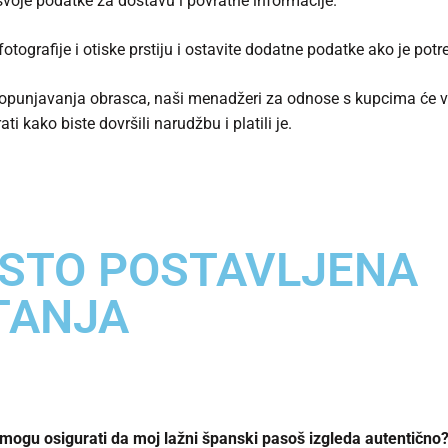
svoje podatke za dostavu i povratne informacije.
otografije i otiske prstiju i ostavite dodatne podatke ako je potr
punjavanja obrasca, naši menadžeri za odnose s kupcima će 
ati kako biste dovršili narudžbu i platili je.
STO POSTAVLJENA
TANJA
mogu osigurati da moj lažni španski pasoš izgleda autentično