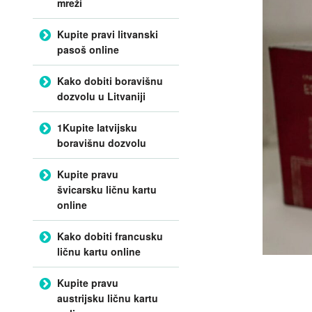
mreži
Kupite pravi litvanski
pasoš online
Kako dobiti boravišnu
dozvolu u Litvaniji
1Kupite latvijsku
boravišnu dozvolu
Kupite pravu
švicarsku ličnu kartu
online
Kako dobiti francusku
ličnu kartu online
Kupite pravu
austrijsku ličnu kartu