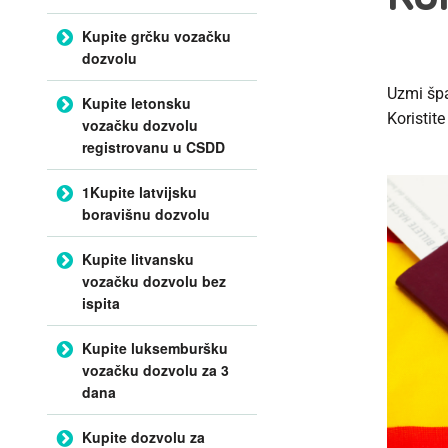
Kupite grčku vozačku
dozvolu
Uzmi šp
Kupite letonsku
Koristit
vozačku dozvolu
registrovanu u CSDD
1Kupite latvijsku
boravišnu dozvolu
Kupite litvansku
vozačku dozvolu bez
ispita
Kupite luksemburšku
vozačku dozvolu za 3
dana
Kupite dozvolu za