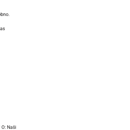
ebno.
vas
?
O: Naši