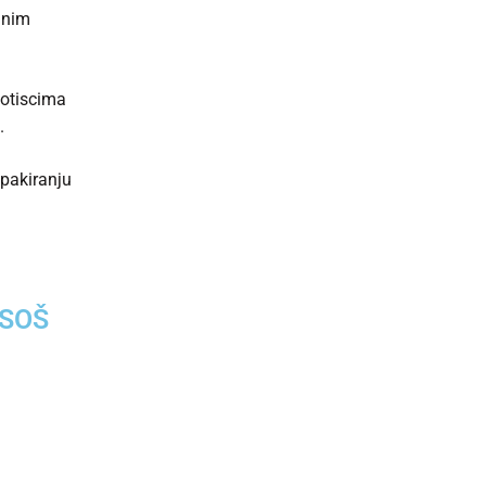
alnim
otiscima
.
pakiranju
ASOŠ