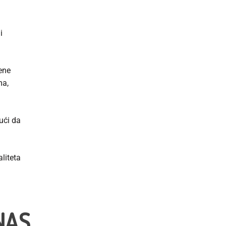
i
ene
ma,
ući da
aliteta
NAS