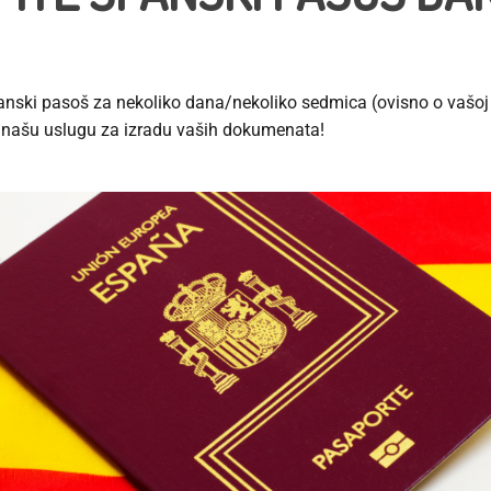
anski pasoš
za nekoliko dana/nekoliko sedmica (ovisno o vašoj l
e našu uslugu za izradu vaših dokumenata!