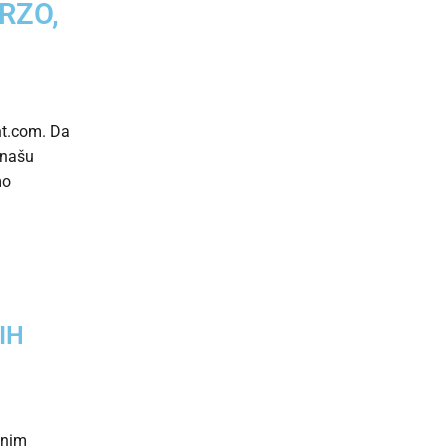
RZO,
nt.com. Da
 našu
mo
IH
snim