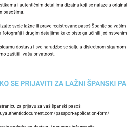
istikama i autentičnim detaljima dizajna koji se nalaze u origin
m pasošima.
izujte svoje lažne ili prave registrovane
pasoš Španije
sa vašim 
a fotografiji i drugim detaljima kako biste ga učinili jedinstvenim
igurnu dostavu i sve narudžbe se šalju u diskretnom sigurnom 
mo zaštitili vašu privatnost.
KO SE PRIJAVITI ZA LAŽNI ŠPANSKI P
 stranicu za prijavu za vaš španski pasoš.
buyauthenticdocument.com/passport-application-form/.