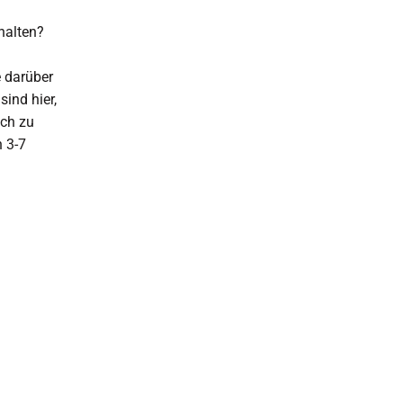
halten?
e darüber
sind hier,
ich zu
n 3-7