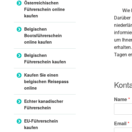
Österreichischen
Führerschein online
Wie lang
kaufen
Darüber 
niederlä
Belgischen
informie
Bootsführerschein
um Ihnen
online kaufen
erhalten
Tagen er
Belgischen
Führerschein kaufen
Kaufen Sie einen
belgischen Reisepass
Konta
online
Name
*
Echter kanadischer
Führerschein
EU-Führerschein
Email
*
kaufen