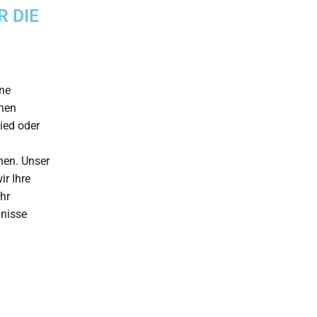
R DIE
ine
inen
lied oder
hen. Unser
r Ihre
hr
bnisse