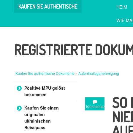
KAUFEN SIE AUTHENTISCHE
HEIM
DOKUMENTE
WIE MA
REGISTRIERTE DOKU
Kaufen Sie authentische Dokumente
»
Aufenthaltsgenehmigung
Zum Inhalt springen
Positive MPU gelöst
bekommen
SO 
Kommentar
Kaufen Sie einen
NIE
originalen
ukrainischen
AU
Reisepass