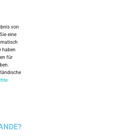
ubnis von
Sie eine
omatisch
ie haben
en für
ben.
rländische
chte
LANDE?