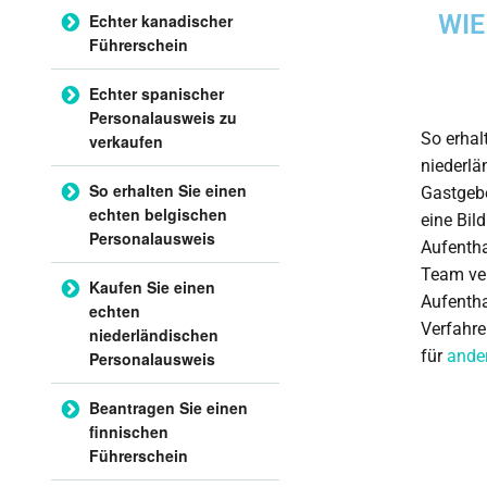
WIE
Echter kanadischer
Führerschein
Echter spanischer
Personalausweis zu
So erhal
verkaufen
niederlä
So erhalten Sie einen
Gastgebe
echten belgischen
eine Bil
Personalausweis
Aufentha
Team ver
Kaufen Sie einen
Aufentha
echten
Verfahre
niederländischen
für
ande
Personalausweis
Beantragen Sie einen
finnischen
Führerschein