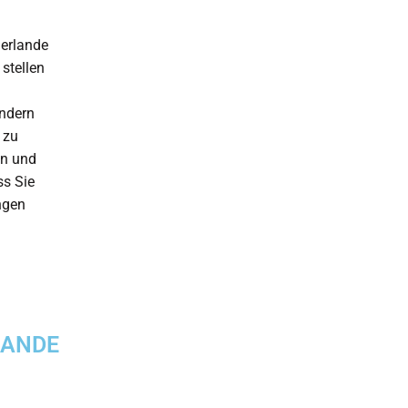
erlande
stellen
ondern
 zu
en und
ss Sie
ngen
LANDE