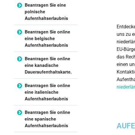
Beantragen Sie eine
polnische
Aufenthaltserlaubnis
Entdecke
Beantragen Sie online
uns zu e
eine belgische
niederlä
Aufenthaltserlaubnis
EU-Bürge
das Rech
Beantragen Sie online
einen un
eine kanadische
Daueraufenthaltskarte.
Kontakti
Aufentha
Beantragen Sie online
niederlä
eine italienische
Aufenthaltserlaubnis
Beantragen Sie online
eine spanische
AUFE
Aufenthaltserlaubnis